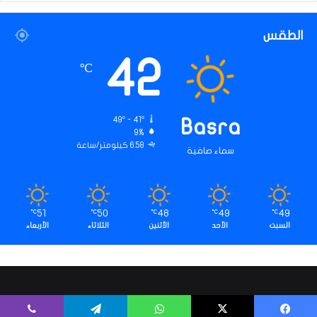
الطقس
42
℃
49º - 41º
Basra
9%
6.58 كيلومتر/ساعة
سماء صافية
51
50
48
49
49
℃
℃
℃
℃
℃
السبت
الأحد
الأثنين
الثلاثاء
الأربعاء