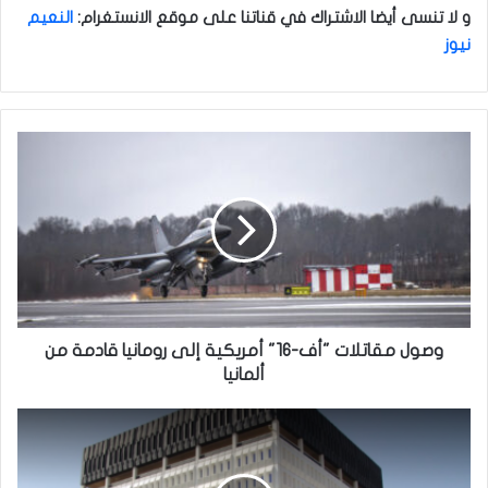
و لا تنسى أيضا الاشتراك في قناتنا على موقع الانستغرام
:
النعيم
نيوز
و
ص
و
ل
م
ق
ا
ت
ل
ا
وصول مقاتلات "أف-16" أمريكية إلى رومانيا قادمة من
ت
ألمانيا
"
أ
ب
ف
م
-
ش
1