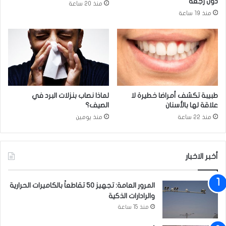
دون رجعة
منذ 20 ساعة
د
م
منذ 19 ساعة
م
ا
ة
ئ
م
ي
ن
ة
أ
ت
ل
ح
م
د
ا
د
طبيبة تكشف أمراضا خطيرة لا
لماذا نصاب بنزلات البرد في
ن
م
علاقة لها بالأسنان
الصيف؟
ي
ر
منذ 22 ساعة
منذ يومين
ا
ا
ح
ل
إ
أخبر الاخبار
ن
ج
المرور العامة: تجهيز 50 تقاطعاً بالكاميرات الحرارية
ا
والرادارات الذكية
ز
منذ 15 ساعة
م
ش