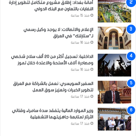
ر
أمانة بغداد: إطلاق مشروع متكامل لتطوير إدارة
و
النفايات بالتعاون مع البنك الدولي
ع
منذ 15 ساعة
ا
ل
الإعلام والاتصالات: لا يوجد وكيل رسمي
ط
لـ”ستارلنك” في العراق
ر
منذ 16 ساعة
ي
ق
الداخلية: تسجيل أكثر من 20 ألف سلاح شخصي
ا
ومصادرة آلاف الأسلحة والاعتدة خلال تموز
ل
منذ 16 ساعة
س
ا
السفير السويسري: نعمل بالشراكة مع العراق
ح
لتطوير الخبرات وتعزيز سوق العمل
ل
منذ 17 ساعة
ي
وزير الموارد المائية يتفقد سدة سامراء وقناتي
الثرثار لمتابعة جاهزيتهما التشغيلية
منذ 17 ساعة