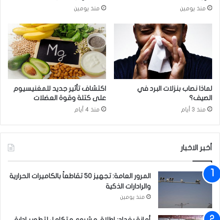
ز
ل
منذ يومين
منذ يومين
ي
م
د
ر
ي
ح
ل
ل
م
ة
و
ا
ا
ل
ج
م
لماذا نصاب بنزلات البرد في
اكتشاف تأثير جديد للمغنيسيوم
ه
ق
الصيف؟
على كتلة وقوة العضلات
ة
ب
منذ 3 أيام
منذ 4 أيام
ا
ل
ل
ة
أ
ت
ز
ت
أخبر الاخبار
م
م
ة
ث
المرور العامة: تجهيز 50 تقاطعاً بالكاميرات الحرارية
ا
ل
والرادارات الذكية
ل
ب
م
ز
منذ يومين
ا
ي
ل
ا
أمانة بغداد: إطلاق مشروع متكامل لتطوير إدارة