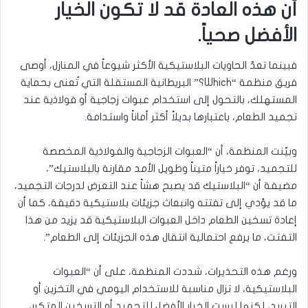
أن هذه العادة قد لا تكون الخيار
الأفضل صحياً.
فبينما تعدّ الحاويات البلاستيكية الأكثر شيوعاً في المنازل، أوصى
فريق منظمة “Which؟” البريطانية المستقلة التي تُعنى بحماية
المستهلك، بالتحول إلى استخدام عبوات زجاجية أو فولاذية عند
تجميد الطعام، باعتبارها بديلاً أكثر أماناً واستدامة.
وبيّنت المنظمة، أن “العبوات الزجاجية والفولاذية المخصصة
للتجميد، توفر خياراً متيناً وطويل الأمد مقارنة بالبلاستيك”،
مضيفة أن “البلاستيك قد يصبح هشاً عند التعرض لدرجات التجميد،
ما قد يؤدي إلى تفتته وانبعاث جزيئات بلاستيكية دقيقة، كما أن
إعادة تسخين الطعام داخل العبوات البلاستيكية قد يزيد من هذا
التفتت، ما يرفع احتمالية انتقال هذه الجزيئات إلى الطعام”.
ورغم هذه التحذيرات، شددت المنظمة، على أن “العبوات
البلاستيكية، لا تزال مناسبة للاستخدام اليومي في التخزين أو
التبريد، لكنها ليست الخيار الأفضل للتجميد أو التسخين المتكرر،