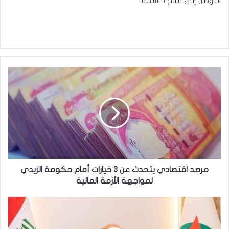
التوصل إلى نتائج حاسمة.
م
ر
ص
د
ا
ق
ت
ص
ا
د
مرصد اقتصادي يتحدث عن 3 خيارات أمام حكومة الزيدي
ي
لمواجهة الأزمة المالية
ي
ت
و
ح
ز
د
ي