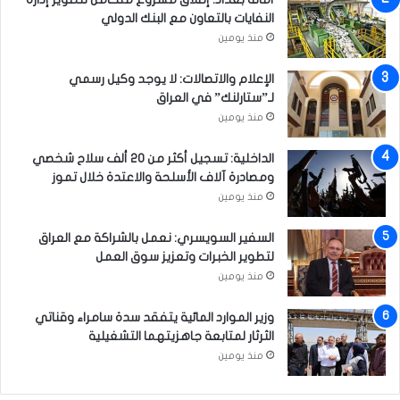
ي
د
النفايات بالتعاون مع البنك الدولي
ة
ة
منذ يومين
ا
ل
الإعلام والاتصالات: لا يوجد وكيل رسمي
ط
لـ”ستارلنك” في العراق
ا
منذ يومين
ق
ا
الداخلية: تسجيل أكثر من 20 ألف سلاح شخصي
ت
ومصادرة آلاف الأسلحة والاعتدة خلال تموز
ا
منذ يومين
ل
إ
السفير السويسري: نعمل بالشراكة مع العراق
ن
لتطوير الخبرات وتعزيز سوق العمل
ت
منذ يومين
ا
ج
ي
وزير الموارد المائية يتفقد سدة سامراء وقناتي
ة
الثرثار لمتابعة جاهزيتهما التشغيلية
و
منذ يومين
ت
ط