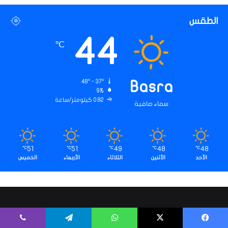
و
ي
الطقس
ر
ا
44
℃
ل
ب
ن
ى
48º - 37º
Basra
ا
9%
0.82 كيلومتر/ساعة
ل
سماء صافية
ت
ح
ت
ي
51
51
49
48
48
℃
℃
℃
℃
℃
ة
الأحد
الأثنين
الثلاثاء
الأربعاء
الخميس