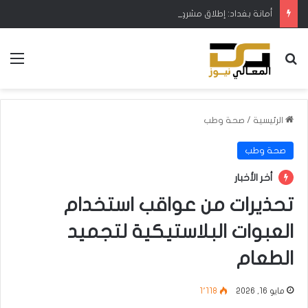
أمانة بغداد: إطلاق مشروع متكامل لتطوير إدارة النفايات بالتعاون مع البنك الدولي
بحث عن
الق
الرئيسية
/
صحة وطب
صحة وطب
أخر الأخبار
تحذيرات من عواقب استخدام
العبوات البلاستيكية لتجميد
الطعام
مايو 16, 2026
1٬118