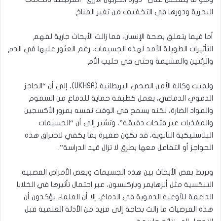
البحرية ودورها في التخفيف من تغير المناخ.
أما فيما يتعلق بصحة الإنسان، فما زالت الأبحاث جارية لفهم
التأثيرات الطويلة الأمد لهذه الجسيمات، رغم العثور عليها في الدم
والرئتين والمشيمة وحتى في حليب الأم.
ولفتت وكالة الأمن الصحي البريطانية (UKHSA)، إلى أن “الحاجز
الدموي الدماغي، يعمل كطبقة حماية للدماغ من السموم
والمواد الضارة، لكنه يسمح في الوقت نفسه بمرور الأكسجين
والمغذيات عبر فتحات دقيقة”، وتشير إلى أن “الجسيمات
البلاستيكية النانوية، قد تكون صغيرة بما يكفي لاختراق هذه
الحواجز أو التفاعل معها بطرق لا تزال قيد الدراسة”.
وتربط بعض الأبحاث بين هذه الجسيمات وبعض الأمراض العصبية
التنكسية مثل ألزهايمر وباركنسون، عبر احتمال تأثيرها في الخلايا
الداعمة للأوعية الدموية في الدماغ، إلا أن العلماء يؤكدون أن
هذه الفرضيات ما زالت بحاجة إلى مزيد من الأدلة العلمية قبل