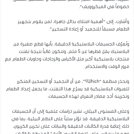
خصوصاً في الميكروويف“.
وأشارت، إلى “أهمية امتلاك بدائل جاهزة، لمن يقوم بتجهيز
الطعام مسبقاً للتجميد أو إعادة التسخين”.
وتُعرّف الجسيمات البلاستيكية الدقيقة، بأنها قطع صغيرة من
البلاستيك يقل قطرها عن 5 ملم، وتتكون غالباً نتيجة تفتت
منتجات بلاستيكية أكبر مثل الأكياس والزجاجات وحاويات الطعام مع
مرور الوقت والاستخدام.
وتحذر منظمة “Which؟”، من أن التجميد أو التسخين المتكرر
للعبوات البلاستيكية قد يسرّع هذا التفتت، ما يجعل إعداد الطعام
وتخزينه أحد مصادر التعرض لهذه الجسيمات.
وعلى المستوى البيئي، تشير دراسات علمية إلى أن الجسيمات
البلاستيكية الدقيقة، قد تؤثر سلباً على النظم البيئية، بما في
ذلك إعاقة قدرة الكائنات الدقيقة والنباتات على تخزين الكربون،
وهو ما ينعكس على “دورة الكربون الأزرق” المرتبطة بالكائنات