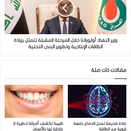
ث
ر
ع
ا
ن
ل
3
ن
خ
ف
ي
ط
ا
:
وزير النفط: أولوياتنا خلال المرحلة المقبلة تتمثل بزيادة
ر
أ
الطاقات الإنتاجية وتطوير البنى التحتية
ا
و
ت
ل
أ
و
مقالات ذات صلة
م
ي
ا
ا
م
ت
ح
ن
ك
ا
و
خ
م
ل
ة
ا
ا
ل
عادة قديمة تمنح الدماغ دفعة
طبيبة تكشف أمراضا خطيرة لا
ل
ا
قوية من الطاقة
علاقة لها بالأسنان