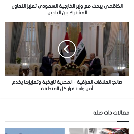
ح
الكاظمي يبحث مع وزير الخارجية السعودي تعزيز التعاون
ث
المشترك بين البلدين
م
ع
ص
و
ا
ز
ل
ي
ح
ر
:
ا
ا
ل
ل
خ
ع
ا
ل
ر
ا
صالح: العلاقات العراقية - المصرية تاريخية وتعزيزها يخدم
ج
ق
أمن واستقرار كل المنطقة
ي
ا
ة
ت
ا
ا
مقالات ذات صلة
ل
ل
س
ع
ع
ر
و
ا