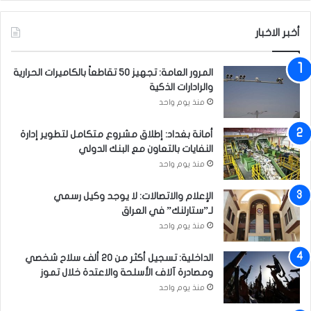
ب
ز
ي
ي
أخبر الاخبار
ن
ز
ا
ه
ل
ا
المرور العامة: تجهيز 50 تقاطعاً بالكاميرات الحرارية
ب
ي
والرادارات الذكية
ل
خ
منذ يوم واحد
د
د
ي
م
أمانة بغداد: إطلاق مشروع متكامل لتطوير إدارة
ن
أ
النفايات بالتعاون مع البنك الدولي
م
منذ يوم واحد
ن
و
ا
الإعلام والاتصالات: لا يوجد وكيل رسمي
س
لـ”ستارلنك” في العراق
ت
منذ يوم واحد
ق
ر
الداخلية: تسجيل أكثر من 20 ألف سلاح شخصي
ا
ومصادرة آلاف الأسلحة والاعتدة خلال تموز
ر
منذ يوم واحد
ك