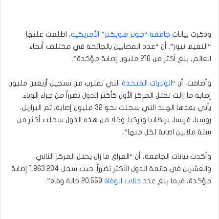
وذكرت بيانات
جامعة “جونز هوبكنز” الأمريكية
، اطلعت عليها
“النعيم نيوز”. أن “عدد المصابين بالجائحة في مختلف أنحاء
العالم، بلغ أكثر من 216 مليون إصابة مؤكدة”.
وأضافت، أن “
الولايات المتحدة
التي تقترب من تسجيل أربعين مليون
إصابة ما زالت تحتل المركز الأول كأكثر الدول تضرراً من جراء الوباء.
يأتي بعدها الهند التي سجلت نحو 32 مليون إصابة، ثم البرازيل،
روسيا، فرنسا، بريطانيا وتركيا. وكلا من هذه الدول سجلت أكثر من
ستة ملايين اصابة لكل منها”.
وأكدت بيانات الجامعة، أن “العراق ما زال يحتل المركز الثاني
والعشرين في قائمة الدول الأكثر تضرراً. حيث سجل 1.863.234 إصابة
مؤكدة، فيما بلغ عدد
حالات الوفاة
20.559 حالة وفاة”.