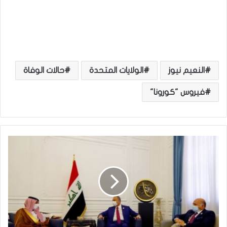
النعيم نيوز
الولايات المتحدة
حالات الوفاة
فيروس "كورونا"
ا
ل
ك
ا
ظ
م
ي
ي
ب