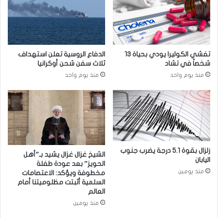
د
ق
ي
ي
ت
ة
ع
-
ز
ا
تفشي الكوليرا يودي بحياة 13
الدفاع الروسية تعلن استهداف
ي
ل
شخصاً في تشاد
ثلاث سفن شحن أوكرانيا
ز
م
منذ يوم واحد
منذ يوم واحد
ا
ص
ل
ر
ت
ي
ع
ة
ا
ت
و
ا
ن
ر
ا
ي
زلزال بقوة 5.1 درجة يضرب جنوب
الشيخ غزال غزال يشيد بـ”أهل
ل
اليابان
خ
الحويز” بعد عودة طفلة
م
ي
منذ يومين
مخطوفة ويؤكد: الاعتصامات
ش
ة
السلمية أثبتت مظلوميتنا أمام
ت
و
العالم
ر
ت
منذ يومين
ك
ع