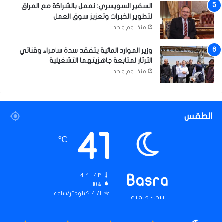
ل
السفير السويسري: نعمل بالشراكة مع العراق
ا
لتطوير الخبرات وتعزيز سوق العمل
ل
منذ يوم واحد
م
ن
وزير الموارد المائية يتفقد سدة سامراء وقناتي
ط
الثرثار لمتابعة جاهزيتهما التشغيلية
ق
منذ يوم واحد
ة
الطقس
41
℃
41º - 41º
Basra
10%
4.71 كيلومتر/ساعة
سماء صافية