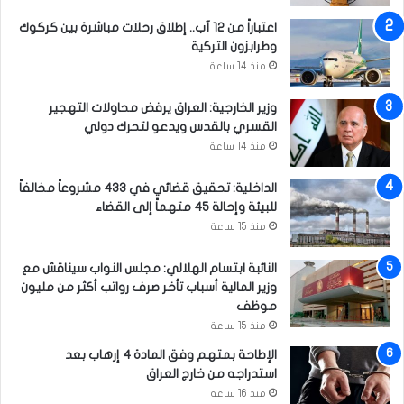
ف
اعتباراً من 12 آب.. إطلاق رحلات مباشرة بين كركوك
غ
وطرابزون التركية
ا
ن
منذ 14 ساعة
س
ت
وزير الخارجية: العراق يرفض محاولات التهجير
ا
القسري بالقدس ويدعو لتحرك دولي
ن
منذ 14 ساعة
الداخلية: تحقيق قضائي في 433 مشروعاً مخالفاً
للبيئة وإحالة 45 متهماً إلى القضاء
منذ 15 ساعة
النائبة ابتسام الهلالي: مجلس النواب سيناقش مع
وزير المالية أسباب تأخر صرف رواتب أكثر من مليون
موظف
منذ 15 ساعة
الإطاحة بمتهم وفق المادة 4 إرهاب بعد
استدراجه من خارج العراق
منذ 16 ساعة