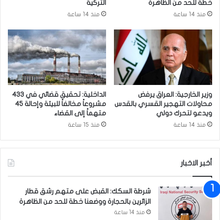
خطة للحد من الظاهرة
التركية
ج
اً
منذ 14 ساعة
منذ 14 ساعة
ل
ح
س
و
ة
ل
م
ا
ع
ل
ط
أ
ل
ح
ب
د
وزير الخارجية: العراق يرفض
الداخلية: تحقيق قضائي في 433
ة
ا
محاولات التهجير القسري بالقدس
مشروعاً مخالفاً للبيئة وإحالة 45
ا
ث
ويدعو لتحرك دولي
متهماً إلى القضاء
ل
ا
منذ 14 ساعة
منذ 15 ساعة
ع
ل
ل
أ
م
خ
أخبر الاخبار
ي
ر
ة
شرطة السكك: القبض على متهم رشق قطار
ف
الزائرين بالحجارة ووضعنا خطة للحد من الظاهرة
ي
منذ 14 ساعة
أ