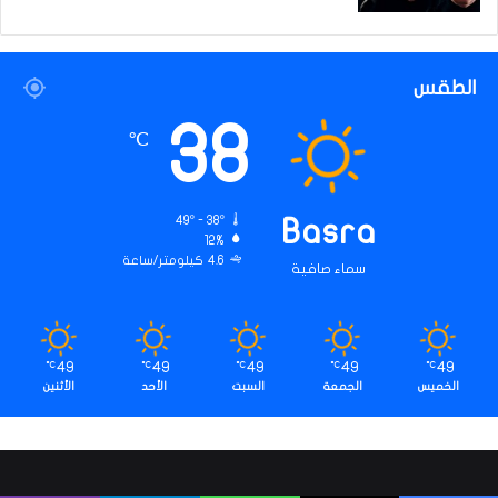
الطقس
38
℃
49º - 38º
Basra
12%
4.6 كيلومتر/ساعة
سماء صافية
49
49
49
49
49
℃
℃
℃
℃
℃
الخميس
الجمعة
السبت
الأحد
الأثنين