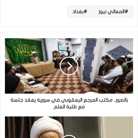
المعالي نيوز
بغداد
ب
ا
ل
ص
و
ر
.
.
م
ك
بالصور.. مكتب المرجع اليعقوبي في سورية يعقد جلسة
ت
مع طلبة العلم
ب
ا
ا
ل
ل
م
م