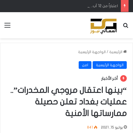
اعتباراً من 12 آب.. إطلاق رحلات مباشرة بين كركوك وطرابزون التركية
بحث عن
الق
الرئيسية
/
الواجهة الرئيسية
الواجهة الرئيسية
امن
أخر الأخبار
“بينها اعتقال مروجي المخدرات”..
عمليات بغداد تعلن حصيلة
ممارساتها الأمنية
يوليو 15, 2021
841