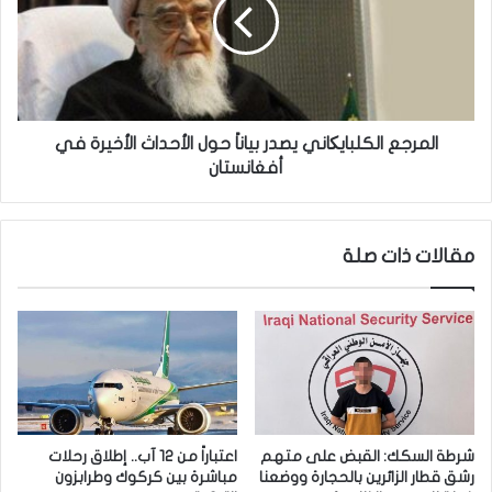
ر
ر
ج
ج
ع
ع
ا
ا
ل
ل
ي
ك
ع
ل
المرجع الكلبايکاني يصدر بياناً حول الأحداث الأخيرة في
ق
ب
أفغانستان
و
ا
ب
ي
ي
ک
مقالات ذات صلة
ف
ا
ي
ن
س
ي
و
ي
ر
ص
ي
د
ة
ر
ي
ب
ع
ي
شرطة السكك: القبض على متهم
اعتباراً من 12 آب.. إطلاق رحلات
ق
ا
رشق قطار الزائرين بالحجارة ووضعنا
مباشرة بين كركوك وطرابزون
د
ن