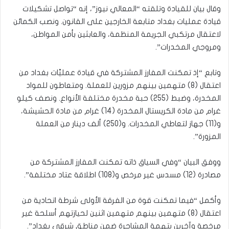
وقال بيان للقيادة وتلقته “المعالي نيوز”، إنه “تواصل تشكيلات
قيادة عمليات بغداد متابعة الخارجين على القانون. ونصب الكمائن
لاعتقال مرتكبي الجريمة المنظمة، والعابثين بأمن المواطن،
ومروجي المخدرات”.
وتابع “إذ تمكنت المفارز المشتركة في قيادة عمليَّات بغداد من
اعتقال (8) متهمين بينهم مزورين للعملة. ومتعاطون للمواد
المخدرة، وضبط (255) حبة مخدرة مختلفة الأنواع. ونصف كيلو
غرام من مادة الكريستال المخدرة (14) غرام من مادة الحشيشة،
و(11) جهاز لتعاطي المخدرات. و(250) ألف دينار من العملة
المزورة”.
ووفق البيان “وفي السياق ذاته تمكنت المفارز المشتركة من
مصادرة (12) مسدس غير مرخص و(108) اطلاقة عتاد مختلفة”.
وأكمل “فيما تمكنت قوة من الفرقة الأولى شرطة اتحادية من
اعتقال (8) متهمين بينهم متهمين اثنين لحيازتهم أسلحة غير
مرخصة وآخرين بتهمة المشاجرة ضمن مناطق شرقي بغداد”.