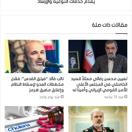
د
ي
يقدم خدمات التوعية والإرشاد
ي
ن
د
ا
ع
ل
مقالات ذات صلة
ق
ت
د
ا
ن
ب
ج
ع
م
ل
ه
م
ا
ك
ل
ت
ش
ب
تعيين محسن رضائي ممثلاً للسيد
نائب قائد “فيلق القدس”: فشل
ا
ا
الخامنئي في المجلس الأعلى
مخططات العدو لإسقاط النظام
ب
ل
للأمن القومي الإيراني وأميناً له
وإغلاق مضيق هرمز
م
منذ 13 ساعة
منذ يوم واحد
ر
ج
ع
ا
ل
ي