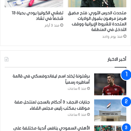
ع
ق
متحدث الحرس الثوري: فتح مضيق
تفشي الكوليرا يودي بحياة 13
و
هرمز مرهون بقبول الولايات
شخصاً في تشاد
ب
المتحدة للشروط الإيرانية ووقف
منذ 3 أيام
ي
التدخل في المنطقة
ف
منذ يوم واحد
ي
ب
ا
أخبر الاخبار
ب
ل
ي
برشلونة يُخلد اسم ليفاندوفسكي في قائمة
ق
أساطيره رسمياً
د
منذ 6 ساعات
م
خ
جنايات النجف: 3 أحكام بالسجن لمنتحل صفة
د
موظف بمكتب رئيس مجلس القضاء
م
منذ 6 ساعات
ا
ت
ا
الأهلي السعودي ينافس أندية مختلفة على