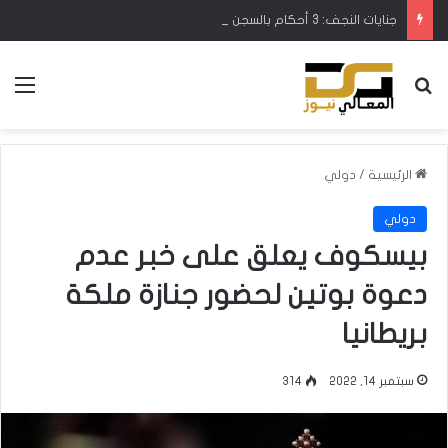
جنايات النجف: 3 أحكام بالسجن لمنتحل صفة موظف بمكتب رئيس مجلس القضاء
بحث عن
الق
الرئيسية
/
دولي
دولي
بيسكوف يعلق على خبر عدم
دعوة بوتين لحضور جنازة ملكة
بريطانيا
سبتمبر 14, 2022
314