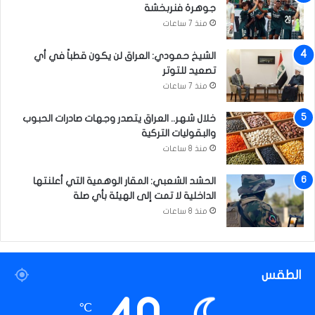
ل
جوهرة فنربخشة
ت
منذ 7 ساعات
و
ع
الشيخ حمودي: العراق لن يكون قطباً في أي
ي
تصعيد للتوتر
ة
منذ 7 ساعات
و
ا
خلال شهر.. العراق يتصدر وجهات صادرات الحبوب
ل
والبقوليات التركية
إ
منذ 8 ساعات
ر
ش
الحشد الشعبي: المقار الوهمية التي أعلنتها
ا
الداخلية لا تمت إلى الهيئة بأي صلة
د
منذ 8 ساعات
الطقس
℃