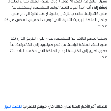
تشارلز البالغ من العمر 73 عاما. ( وبات لقبه- الملك تشارلز الثالث).
ويشار إلى
أنه “بدأ اليوم الاثنين توافد المشيعين الإسكتلنديين
على كاتدرائية. سانت جايلز في إدنبرة، لإلقاء نظرة الوداع على
جثمان الملكة إليزابيث الثانية، التي توفيت الخميس الماضي عن 96
عاما.”
وبينما تجمع الآلاف من المشيعين على طول الطريق الذي نقل
عبره نعش الملكة الراحلة. من قصر هوليرود إلى الكاتدرائية، بدأ
دخول آخرين إلى الكنيسة لوداع الملكة التي حكمت البلاد لـ70
عاما.
لتصلك آخر الأخبار تابعنا على قناتنا في موقع التلغرام:
النعيم نيوز