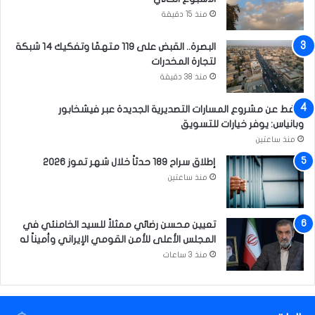
ا
منذ 15 دقيقة
ر
ي
البصرة.. القبض على 119 متهمًا وتفكيك 14 شبكة
ع
لتجارة المخدرات
منذ 38 دقيقة
النفط عن مشروع المسارات التصديرية الجديدة عبر فيشخابور
وبانياس: يوفر خيارات للتسويق
منذ ساعتين
إطلاق سراح 189 حدثاً خلال شهر تموز 2026
منذ ساعتين
تعيين محسن رضائي ممثلاً للسيد الخامنئي في
المجلس الأعلى للأمن القومي الإيراني وأميناً له
منذ 3 ساعات