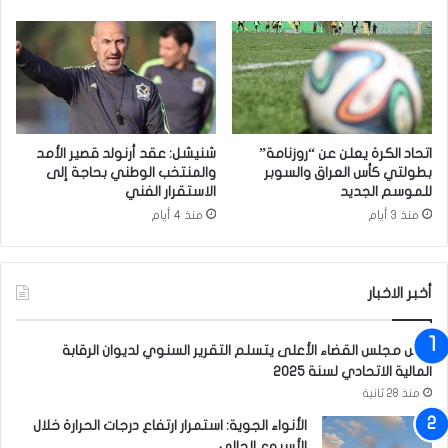
ا
ا
ل
ر
ق
ة
ط
م
ا
ل
ع
ف
و
ا
اتحاد الكرة يعلن عن “روزنامة”
شنيشل: عقد أرنولد قصير الأمد
ت
ل
بطولتي كأس العراق والسوبر
والمنتخب الوطني بحاجة إلى
ط
م
للموسم الجديد
الاستقرار الفني
و
و
منذ 3 أيام
منذ 4 أيام
ي
ل
ر
د
خ
ا
د
أخبر الاخبار
ت
م
ا
ا
ل
رئيس مجلس القضاء الأعلى يتسلم التقرير السنوي لديوان الرقابة
ت
أ
المالية الاتحادي لسنة 2025
ا
ه
منذ 28 ثانية
ل
ل
م
ي
الأنواء الجوية: استمرار ارتفاع درجات الحرارة خلال
ش
ة
الأسبوع الحالي