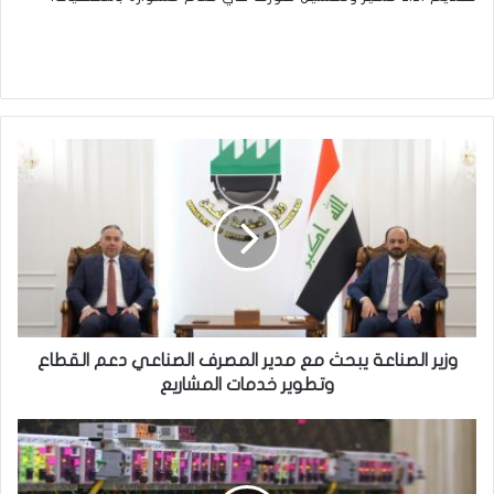
و
ز
ي
ر
ا
ل
ص
ن
ا
ع
وزير الصناعة يبحث مع مدير المصرف الصناعي دعم القطاع
ة
وتطوير خدمات المشاريع
ي
ب
ا
ح
ل
ث
ن