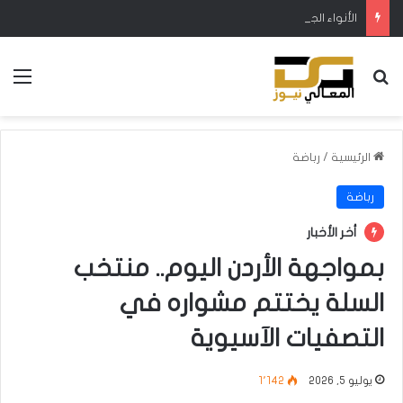
الأنواء الجوية: استمرار ارتفاع درجات الحرارة خلال الأسبوع الحالي
بحث عن
الق
الرئيسية
/
رباضة
رباضة
أخر الأخبار
بمواجهة الأردن اليوم.. منتخب
السلة يختتم مشواره في
التصفيات الآسيوية
يوليو 5, 2026
1٬142