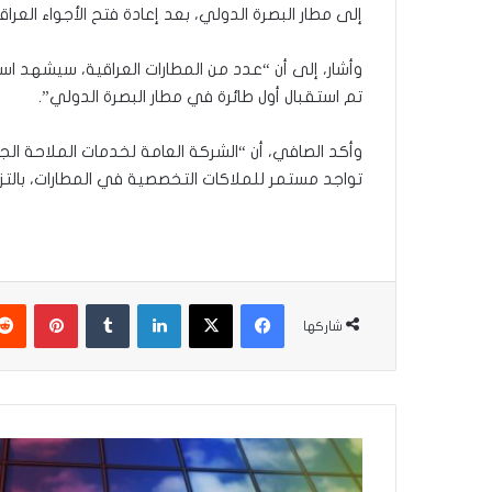
إلى مطار البصرة الدولي، بعد إعادة فتح الأجواء العراق
وأشار، إلى أن “عدد من المطارات العراقية، سيشهد است
تم استقبال أول طائرة في مطار البصرة الدولي”.
وأكد الصافي، أن “‏الشركة العامة لخدمات الملاحة ال
تواجد مستمر للملاكات التخصصية في المطارات، بالتز
فيسبوك
‫X
لينكدإن
‏Tumblr
بينتيريست
شاركها
ن
م