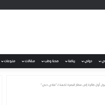
 متكامل لتطوير إدارة النفايات بالتعاون مع البنك الدولي
ي
دولي
رباضة
صحة وطب
مقالات
منوعات
صول أول طائرة إلى مطار البصرة تابعة لـ”فلاي دبي”