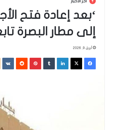
أخر الأخبار
‘بعد إعادة فتح الأج
إلى مطار البصرة تا
أبريل 9, 2026
فيسبوك
‫X
لينكدإن
‏Tumblr
بينتيريست
‏Reddit
‏VKontakte