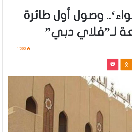
واء‘.. وصول أول طائرة
بعة لـ”فلاي دبي”
1٬092
‫Pocket
Odnoklassniki