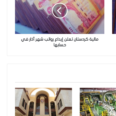
ل
ي
ة
ك
ر
د
س
ت
مالية كردستان تعلن إيداع رواتب شهر آذار في
ا
حسابها
ن
ت
ع
ل
ن
إ
ي
د
ا
ع
ر
و
ا