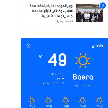
وزير الموارد المائية يتفقد سدة
سامراء وقناتي الثرثار لمتابعة
جاهزيتهما التشغيلية
منذ يوم واحد
الطقس
49
℃
49º - 41º
Basra
5%
6.13 كيلومتر/ساعة
سماء صافية
51
50
48
48
48
℃
℃
℃
℃
℃