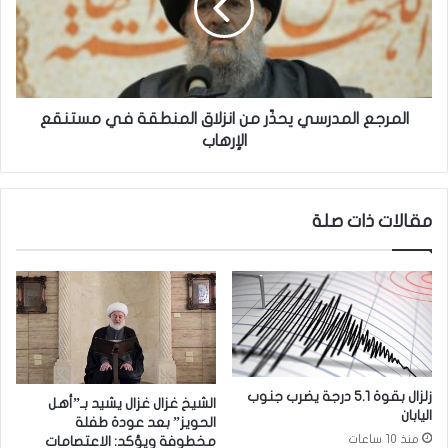
ا
ج
ل
ع
م
ا
ه
ل
ر
م
ب
د
المرجع المدرسي يحذّر من انزلاق المنطقة في مستنقع
ة
ر
الإرهاب
"
س
.
ي
.
ي
مقالات ذات صلة
و
ح
ز
ذّ
ا
ر
ر
م
ة
ن
ا
ا
ل
ن
ز
ز
ر
ل
زلزال بقوة 5.1 درجة يضرب جنوب
الشيخ غزال غزال يشيد بـ”أهل
ا
ا
اليابان
الحويز” بعد عودة طفلة
ع
ق
منذ 10 ساعات
مخطوفة ويؤكد: الاعتصامات