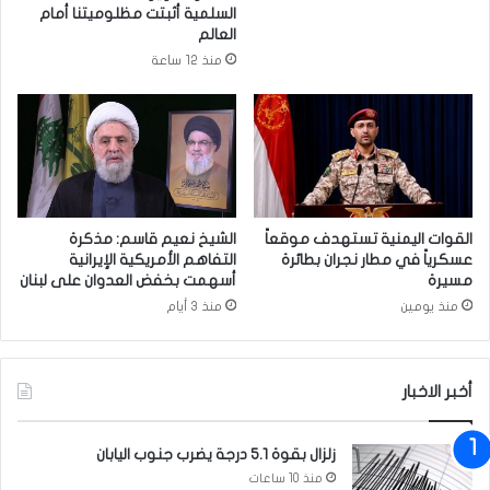
ة
ا
السلمية أثبتت مظلوميتنا أمام
ت
ل
العالم
ق
م
منذ 12 ساعة
ت
ن
ر
ط
ح
ق
ح
ة
ل
ف
و
ي
ل
م
اً
س
القوات اليمنية تستهدف موقعاً
الشيخ نعيم قاسم: مذكرة
م
ت
عسكرياً في مطار نجران بطائرة
التفاهم الأمريكية الإيرانية
ه
مسيرة
أسهمت بخفض العدوان على لبنان
ن
م
ق
منذ يومين
منذ 3 أيام
ة
ع
ا
ل
أخبر الاخبار
إ
ر
ه
زلزال بقوة 5.1 درجة يضرب جنوب اليابان
ا
منذ 10 ساعات
ب