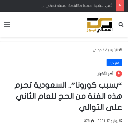
الأمن النيابية: حملة مكافحة الفساد تحظى بدعم البرلمان ورئيس الوزراء
بحث عن
الق
الرئيسية
/
دولي
دولي
أخر الأخبار
“بسبب كورونا”.. السعودية تحرم
هذه الفئة من الحج للعام الثاني
على التوالي
يوليو 17, 2021
378