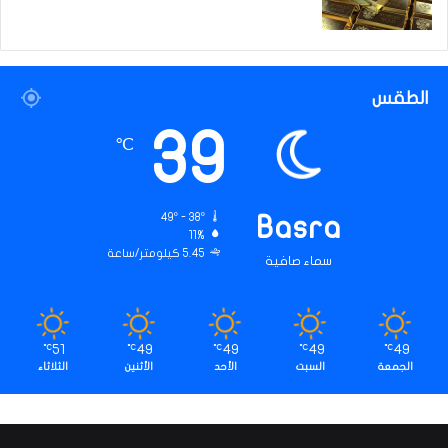
الطقس
39
℃
49º - 38º
Basra
11%
5.45 كيلومتر/ساعة
سماء صافية
51
49
49
49
49
℃
℃
℃
℃
℃
الجمعة
السبت
الأحد
الأثنين
الثلاثاء