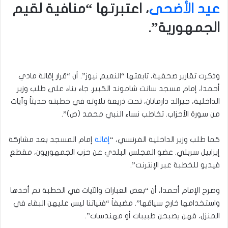
عيد الأضحى
، اعتبرتها “منافية لقيم
الجمهورية”.
وذكرت تقارير صحفية، تابعتها “النعيم نيوز”. أن “قرار إقالة مادي
أحمدا، إمام مسجد سانت شاموند الكبير. جاء بناء على طلب وزير
الداخلية، جيرالد دارمانان، تحت ذريعة تلاوته في خطبته حديثاً وآيات
من سورة الأحزاب. تخاطب نساء النبي محمد (ص)”.
كما طلب وزير الداخلية الفرنسي، “
إقالة
إمام المسجد بعد مشاركة
إيزابيل سربلي. عضو المجلس البلدي عن حزب الجمهوريون، مقطع
فيديو للخطبة عبر الإنترنت”.
وصرح الإمام أحمدا، أن “بعض العبارات والآيات في الخطبة تم أخذها
واستخدامها خارج سياقها”. مضيفاً “فتياتنا ليس عليهن البقاء في
المنزل، فهن يصبحن طبيبات أو مهندسات”.