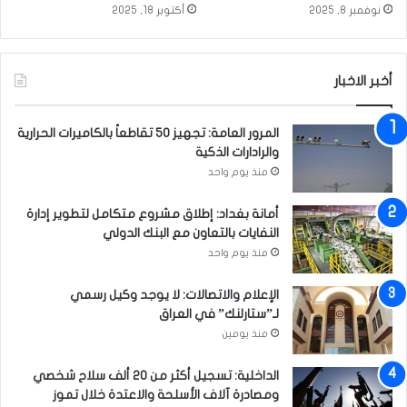
ل
ش
نوفمبر 8, 2025
أكتوبر 18, 2025
خ
ف
ط
ت
ا
ف
ب
ا
أخبر الاخبار
ة
ص
و
ي
المرور العامة: تجهيز 50 تقاطعاً بالكاميرات الحرارية
ا
ل
والرادارات الذكية
ل
ا
ت
منذ يوم واحد
ل
ب
ح
ل
ك
أمانة بغداد: إطلاق مشروع متكامل لتطوير إدارة
ي
م
النفايات بالتعاون مع البنك الدولي
غ
ع
منذ يوم واحد
ا
ل
ل
ى
الإعلام والاتصالات: لا يوجد وكيل رسمي
ن
م
لـ”ستارلنك” في العراق
س
د
منذ يومين
و
ي
ي
رٍ
الداخلية: تسجيل أكثر من 20 ألف سلاح شخصي
ع
ومصادرة آلاف الأسلحة والاعتدة خلال تموز
ا