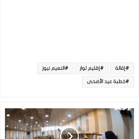
إقالة
إقليم لوار
النعيم نيوز
خطبة عيد الأضحى
ب
ا
ل
ص
و