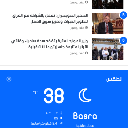
منذ يومين
م
ف
السفير السويسري: نعمل بالشراكة مع العراق
ي
لتطوير الخبرات وتعزيز سوق العمل
ا
منذ يومين
ل
ك
وزير الموارد المائية يتفقد سدة سامراء وقناتي
ه
الثرثار لمتابعة جاهزيتهما التشغيلية
ر
ب
منذ يومين
ا
ء
الطقس
38
℃
48º - 37º
Basra
12%
2.41 كيلومتر/ساعة
سماء صافية