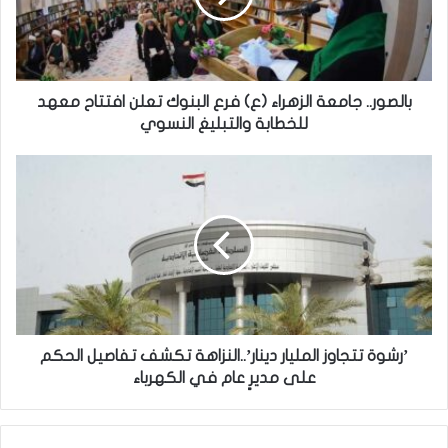
ر
.
.
ج
ا
بالصور.. جامعة الزهراء (ع) فرع البنوك تعلن افتتاح معهد
م
للخطابة والتبليغ النسوي
ع
ة
’
ا
ر
ل
ش
ز
و
ه
ة
ر
ت
ا
ت
ء
ج
(
ا
ع
و
’رشوة تتجاوز المليار دينار’..النزاهة تكشف تفاصيل الحكم
)
ز
على مديرٍ عام في الكهرباء
ف
ا
ر
ل
ع
م