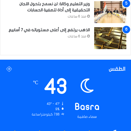
وزير التعليم وكالة: لن نسمح بتحول اللجان
م
التحقيقية إلى أداة لتصفية الحسابات
ا
منذ 6 ساعات
ل
ح
الذهب يرتفع إلى أعلى مستوياته في 7 أسابيع
س
ي
منذ 6 ساعات
ن
(
ع
)
الطقس
43
℃
43º - 41º
Basra
9%
7.66 كيلومتر/ساعة
سماء صافية