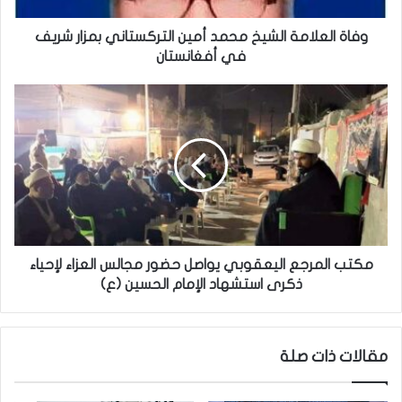
ا
م
وفاة العلامة الشيخ محمد أمين التركستاني بمزار شريف
ة
في أفغانستان
ا
ل
م
ش
ك
ي
ت
خ
ب
م
ا
ح
ل
م
م
د
ر
أ
ج
م
ع
مكتب المرجع اليعقوبي يواصل حضور مجالس العزاء لإحياء
ي
ا
ذكرى استشهاد الإمام الحسين (ع)
ن
ل
ا
ي
ل
ع
مقالات ذات صلة
ت
ق
ر
و
ك
ب