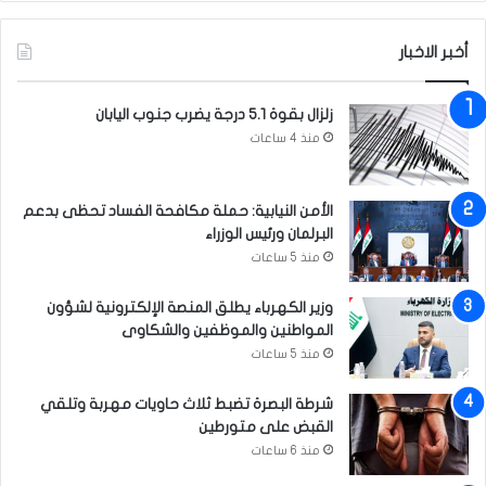
س
ل
ت
إ
ا
أخبر الاخبار
ح
ن
ي
ا
زلزال بقوة 5.1 درجة يضرب جنوب اليابان
ء
منذ 4 ساعات
ذ
ك
ر
الأمن النيابية: حملة مكافحة الفساد تحظى بدعم
ى
البرلمان ورئيس الوزراء
ا
س
منذ 5 ساعات
ت
ش
وزير الكهرباء يطلق المنصة الإلكترونية لشؤون
ه
المواطنين والموظفين والشكاوى
ا
منذ 5 ساعات
د
ا
شرطة البصرة تضبط ثلاث حاويات مهربة وتلقي
ل
القبض على متورطين
إ
منذ 6 ساعات
م
ا