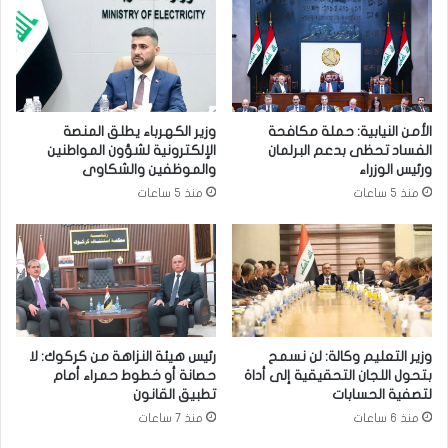
س
ي
ت
ي
ا
و
ن
ا
ي
ص
ب
ل
الأمن النيابية: حملة مكافحة
وزير الكهرباء يطلق المنصة
م
ح
الفساد تحظى بدعم البرلمان
الإلكترونية لشؤون المواطنين
ز
ض
ورئيس الوزراء
والموظفين والشكاوى
ا
و
منذ 5 ساعات
منذ 5 ساعات
ر
ر
ش
م
ر
ج
ي
ا
ف
ل
ف
س
ي
ا
أ
ل
وزير التعليم وكالة: لن نسمح
رئيس هيئة النزاهة من كركوك: لا
ف
ع
بتحول اللجان التحقيقية إلى أداة
حصانة أو خطوط حمراء أمام
غ
ز
لتصفية الحسابات
تطبيق القانون
ا
ا
منذ 6 ساعات
منذ 7 ساعات
ن
ء