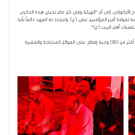
 الأركوازي، إلى أن “الهيئة وفي كل عام تحيي هذه الذكرى
مولانا أمير المؤمنين علي (ع). ولنجدد له العهد دائماً بأننا
سبات أهل البيت (ع)”.
ونوه، إلى “قيام هيئة الإمام الحسن المجتبى بتوزيع أكثر من (٣٠) وجبة إفطار، على العوائل المحتاجة والفقيرة