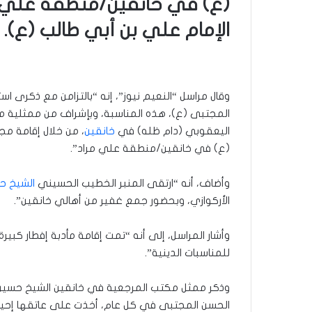
(ع) في خانقين/منطقة علي م
الإمام علي بن أبي طالب (ع).
وقال مراسل “النعيم نيوز”، إنه “بالتزامن مع ذكرى ا
المجتبى (ع)، هذه المناسبة، وبإشراف من ممثلية م
اليعقوبي (دام ظله) في
خانقين
، من خلال إقامة م
(ع) في خانقين/منطقة علي مراد”.
وأضاف، أنه “ارتقى المنبر الخطيب الحسيني
الشيخ ح
الأركوازي، وبحضور جمع غفير من أهالي خانقين”.
وأشار المراسل، إلى أنه “تمت إقامة مأدبة إفطار كبي
للمناسبات الدينية”.
وذكر ممثل مكتب المرجعية في خانقين الشيخ حسين الم
الحسن المجتبى في كل عام، أخذت على عاتقها إحياء ه