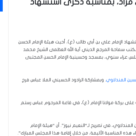
راد، بمناسبة ذكرى استشهاد
ستشهاد الإمام علي بن أبي طالب (ع)، أحيت هيئة الإمام الحسن
كتب سماحة المرجع الديني آية الله العظمى الشيخ محمد
جلس عزاء سنوي، بمسجد وحسينية الإمام الحسن المجتبى
سين المندلاوي
. وبمشاركة الرادود الحسيني الملا عباس فرج
رة على بركة مولانا الإمام (ع)، في قاعة المرحوم عباس رستم
ندلاوي، في تصريح لـ“النعيم نيوز”. أن “هيئة الإمام
ذه المناسبة الأليمة، من خلال إقامة هذا المجلس المبارك”.