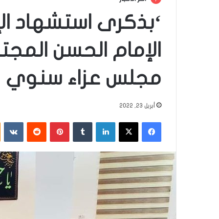
‘بذكرى استشهاد الإ
الإمام الحسن المج
مجلس عزاء سنوي
أبريل 23, 2022
فيسبوك
‫X
لينكدإن
‏Tumblr
بينتيريست
‏Reddit
‏VKontakte