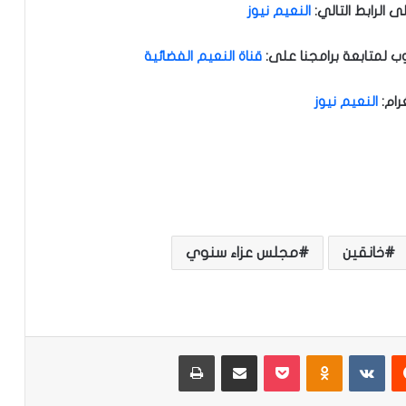
الرابط التالي
:
النعيم نيوز
ب لمتابعة برامجنا على
:
قناة النعيم الفضائية
رام
:
النعيم نيوز
خانقين
مجلس عزاء سنوي
‏Reddit
‏VKontakte
Odnoklassniki
‫Pocket
مشاركة عبر البريد
طباعة