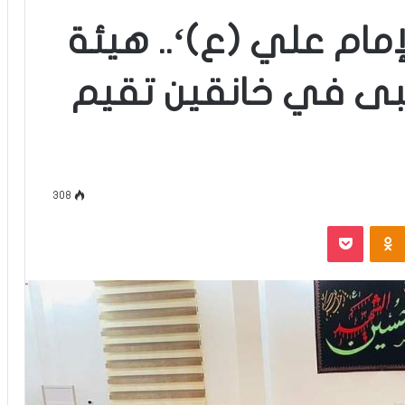
مام علي (ع)‘.. هيئة
تبى في خانقين تقيم
308
‫Pocket
Odnoklassniki