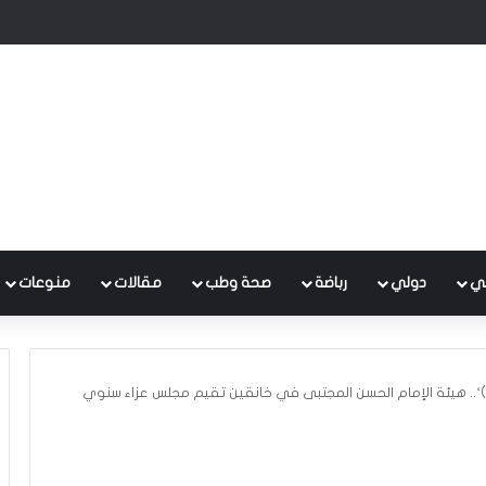
 متكامل لتطوير إدارة النفايات بالتعاون مع البنك الدولي
ي
دولي
رباضة
صحة وطب
مقالات
منوعات
‘.. هيئة الإمام الحسن المجتبى في خانقين تقيم مجلس عزاء سنوي