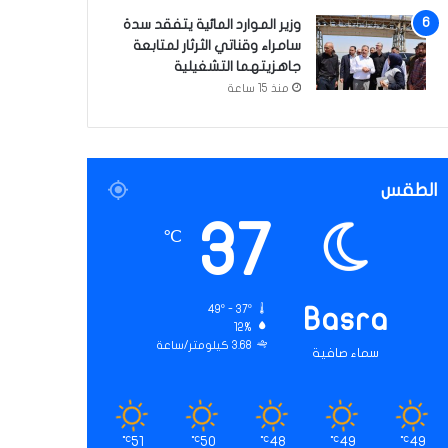
وزير الموارد المائية يتفقد سدة
سامراء وقناتي الثرثار لمتابعة
جاهزيتهما التشغيلية
منذ 15 ساعة
الطقس
37
℃
49º - 37º
Basra
12%
3.68 كيلومتر/ساعة
سماء صافية
51
50
48
49
49
℃
℃
℃
℃
℃