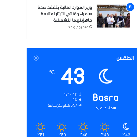
وزير الموارد المائية يتفقد سدة
سامراء وقناتي الثرثار لمتابعة
جاهزيتهما التشغيلية
منذ يوم واحد
الطقس
43
℃
43º - 41º
Basra
8%
5.57 كيلومتر/ساعة
سماء صافية
51
50
48
48
43
℃
℃
℃
℃
℃