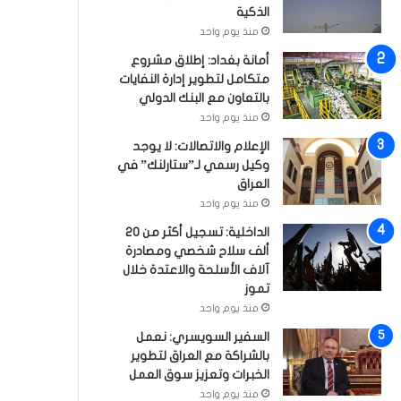
الذكية
منذ يوم واحد
أمانة بغداد: إطلاق مشروع
متكامل لتطوير إدارة النفايات
بالتعاون مع البنك الدولي
منذ يوم واحد
الإعلام والاتصالات: لا يوجد
وكيل رسمي لـ”ستارلنك” في
العراق
منذ يوم واحد
الداخلية: تسجيل أكثر من 20
ألف سلاح شخصي ومصادرة
آلاف الأسلحة والاعتدة خلال
تموز
منذ يوم واحد
السفير السويسري: نعمل
بالشراكة مع العراق لتطوير
الخبرات وتعزيز سوق العمل
منذ يوم واحد