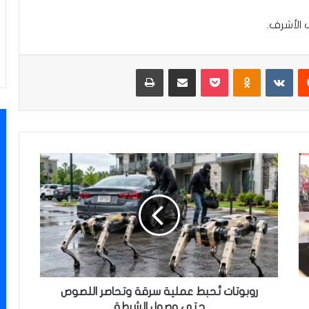
 الأشرف.
‏Reddit
‏VKontakte
Odnoklassniki
‫Pocket
مشاركة عبر البريد
طباعة
ر
و
ب
و
ت
ا
ت
تُ
ح
ب
روبوتات تُحبط عملية سرقة وتحاصر اللصوص
ط
حتى وصول الشرطة