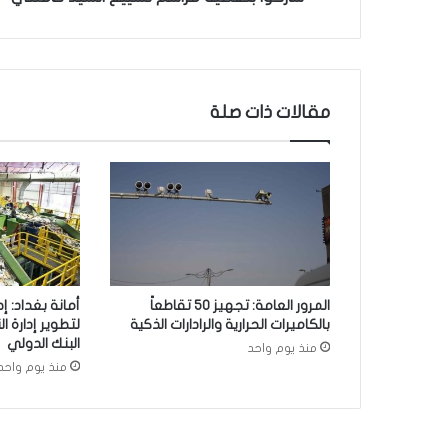
ا
:
4
3
0
مقالات ذات صلة
0
إ
ع
ل
ا
م
ي
ع
ر
المرور العامة: تجهيز 50 تقاطعاً
أمانة بغداد: 
ا
بالكاميرات الحرارية والرادارات الذكية
لتطوير إدارة ا
ق
البنك الدولي
منذ يوم واحد
ي
منذ يوم واحد
و
أ
ج
ن