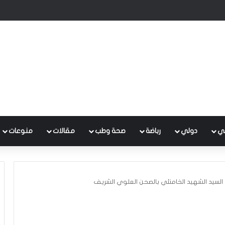
 متكامل لتطوير إدارة النفايات بالتعاون مع البنك الدولي
ي
دولي
رباضة
صحة وطب
مقالات
منوعات
 السيد الشهيد الخامنئي بالصحن العلوي الشريف