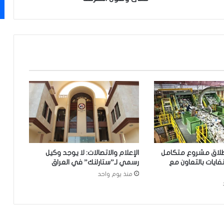
ع
م
ل
ي
ة
س
ر
ق
ة
و
ت
ح
ا
ص
إطلاق مشروع متكامل
الإعلام والاتصالات: لا يوجد وكيل
ر
لنفايات بالتعاون مع
رسمي لـ”ستارلنك” في العراق
ا
منذ يوم واحد
ل
ل
ص
و
ص