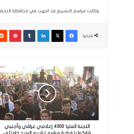
وكانت مراسم التشييع قد انتهت في محافظة النجف
فيسبوك
‫X
لينكدإن
‏Tumblr
بينتيريست
شاركها
ا
ل
ل
ج
ن
ة
ا
ل
ع
ل
اللجنة العليا: 4300 إعلامي عراقي وأجنبي
ي
شاركوا بتغطية مراسم تشييع السيد خامنئي