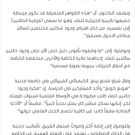
ويعتقد الباحثون، أن “هذه الظواهر المتفرقة قد تكون مرتبطة
جميعها بالبنية الجزيئية للماء، وهو ما تسعى (فرضية الحالتين)
إلى تفسيره، من خلال افتراض وجود شكلين مختلفين للسائل
يتبادلان التحول باستمرار”.
وتوصلوا، إلى “ما وصفوه بأقوى دليل حتى الآن على وجود حالتين
سائلتين للماء: إحداهما عالية الكثافة والأخرى منخفضة الكثافة،
مع انتقال الجزيئات بينهما بصورة مستمرة”.
وقال شياو تشنغ زينغ، الكيميائي الفيزيائي في جامعة مدينة
“هونغ كونغ” وأحد المشاركين في الدراسة، إن “فكرة وجود
حالتين للماء ظلت مطروحة في الأوساط العلمية لسنوات طويلة،
لكن إثباتها بشكل مباشر كان يمثل تحدياً كبيراً”، مضيفاً أن “الأدلة
المتاحة سابقاً كانت غير كافية لحسم الجدل العلمي حولها”.
وللوصول إلى إجابة أكثر وضوحاً، استعان الفريق، بأساليب حديثة
في الذكاء الاصطناعي، تعتمد على التعلم العميق غير الخاضع