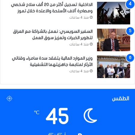
م
الداخلية: تسجيل أكثر من 20 ألف سلاح شخصي
ن
ومصادرة آلاف الأسلحة والاعتدة خلال تموز
ك
منذ 4 ساعات
أ
س
السفير السويسري: نعمل بالشراكة مع العراق
ا
لتطوير الخبرات وتعزيز سوق العمل
ل
منذ 4 ساعات
ع
ا
وزير الموارد المائية يتفقد سدة سامراء وقناتي
ل
الثرثار لمتابعة جاهزيتهما التشغيلية
م
منذ 4 ساعات
الطقس
45
℃
46º - 40º