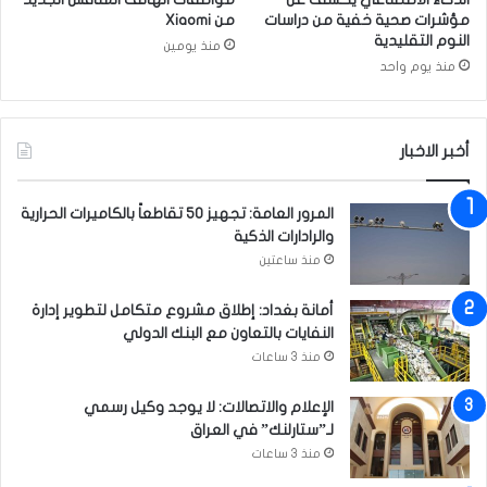
ن
مؤشرات صحية خفية من دراسات
من Xiaomi
ا
النوم التقليدية
منذ يومين
و
منذ يوم واحد
ل
خ
ر
أخبر الاخبار
و
ج
ا
المرور العامة: تجهيز 50 تقاطعاً بالكاميرات الحرارية
ل
والرادارات الذكية
م
منذ ساعتين
ن
ت
أمانة بغداد: إطلاق مشروع متكامل لتطوير إدارة
خ
النفايات بالتعاون مع البنك الدولي
ب
ا
منذ 3 ساعات
ل
و
الإعلام والاتصالات: لا يوجد وكيل رسمي
ط
لـ”ستارلنك” في العراق
ن
منذ 3 ساعات
ي