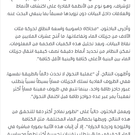
للإشراف، وهو نوع من الأنظمة القادرة على اكتشاف الأنماط
والعلاقات داخل البيانات دون تزويدها مسبقاً بما ينبغي البحث عنه.
وأجرى الباحثون، “محاكاة حاسوبية واسعة النطاق لحركة مئات
الآلاف من جزيئات الماء وتفاعلاتها، ما أنتج عشرات الملايين من
نقاط البيانات، وبعد تحليل هذه الكميات الضخمة من المعلومات،
تمكن النظام من تحديد أنماط دقيقة تصف كيفية انتقال جزيئات
الماء بين البنية الأعلى كثافة والبنية الأقل كثافة”.
وأظهرت النتائج، أن “عملية التحول لا تحدث دائماً بالطريقة نفسها،
ففي الظروف العادية تسلك الجزيئات مساراً بسيطاً نسبياً يتطلب
عبور حاجز طاقة واحد، بينما تتبع في ظروف معينة مساراً أكثر
تعقيداً يمر عبر عدة حواجز طاقة قبل اكتمال التحول”.
ويعمل الباحثون، حالياً على “تطوير نماذج أكثر دقة للتحقق من
هذه النتائج، وربطها بخصائص الماء المختلفة، مثل الكثافة
واللزوجة ودرجة الحرارة”، إلا أن إثبات هذه الآلية بصورة مباشرة في
الماء الحقيقي ما زال يتطلب تقنيات تجريبية أكثر تطوراً وحساسية.