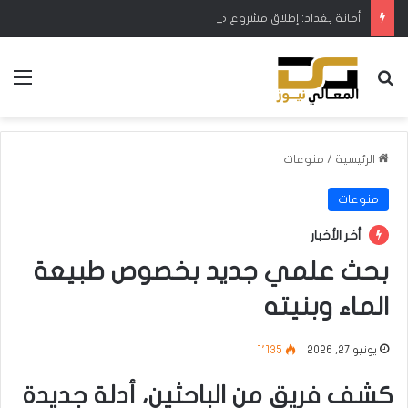
أمانة بغداد: إطلاق مشروع متكامل لتطوير إدارة النفايات بالتعاون مع البنك الدولي
بحث عن
الق
الرئيسية
/
منوعات
منوعات
أخر الأخبار
بحث علمي جديد بخصوص طبيعة
الماء وبنيته
يونيو 27, 2026
1٬135
كشف فريق من الباحثين، أدلة جديدة