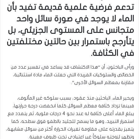
تدعم فرضية علمية قديمة تفيد بأن
الماء لا يوجد في صورة سائل واحد
متجانس على المستوى الجزيئي، بل
يتأرجح باستمرار بين حالتين مختلفتين
في الكثافة.
ورأى الباحثون، أن “هذا الاكتشاف قد يساعد في تفسير عدد من
الخصائص والسلوكيات الفريدة التي جعلت الماء مادة استثنائية،
مقارنة بمعظم السوائل الأخرى”.
ويحير الماء، الباحثين منذ عقود، بسبب سلوكه غير المألوف،
فبينما تزداد كثافة معظم السوائل كلما انخفضت درجة حرارتها،
يبلغ الماء أعلى كثافة له عند نحو 4 درجات مئوية، ثم يتمدد مع
استمرار التبريد، وهو ما يسمح للجليد بالطفو فوق سطحه، كما
يتميز بقدرته على مقاومة تغيرات الحرارة أكثر من سوائل مشابهة،
وتظهر لزوجته سلوكاً غير اعتيادي تحت ظروف معينة.