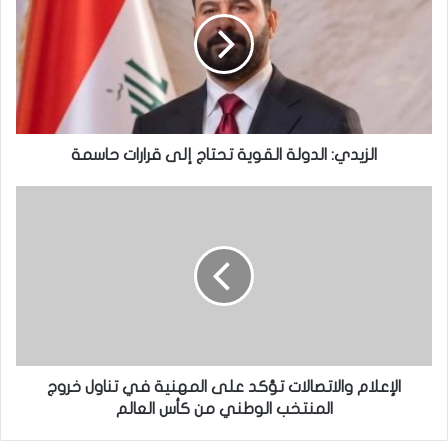
ز
ي
د
ي
:
ا
ل
د
الزيدي: الدولة القوية تحتاج إلى قرارات حاسمة
و
ل
ا
ة
ل
ا
إ
ل
ع
ق
ل
و
ا
ي
م
ة
و
ت
ا
ح
ل
الإعلام والاتصالات تؤكد على المهنية في تناول خروج
ت
ا
المنتخب الوطني من كأس العالم
ا
ت
ج
ص