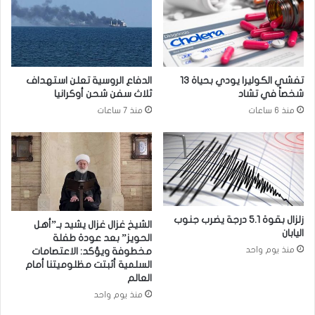
ن
م
ت
ن
ع
4
ز
.
ي
4
تفشي الكوليرا يودي بحياة 13
الدفاع الروسية تعلن استهداف
ز
م
شخصاً في تشاد
ثلاث سفن شحن أوكرانيا
ا
ل
منذ 6 ساعات
منذ 7 ساعات
ل
ي
ت
و
ع
ن
ا
ش
و
خ
ن
ص
ب
ح
ي
و
زلزال بقوة 5.1 درجة يضرب جنوب
الشيخ غزال غزال يشيد بـ”أهل
اليابان
ن
ل
الحويز” بعد عودة طفلة
ا
ا
منذ يوم واحد
مخطوفة ويؤكد: الاعتصامات
ل
ل
السلمية أثبتت مظلوميتنا أمام
ب
العالم
ع
ل
ا
منذ يوم واحد
د
ل