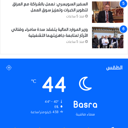
السفير السويسري: نعمل بالشراكة مع العراق
لتطوير الخبرات وتعزيز سوق العمل
منذ 5 ساعات
وزير الموارد المائية يتفقد سدة سامراء وقناتي
الثرثار لمتابعة جاهزيتهما التشغيلية
منذ 5 ساعات
الطقس
44
℃
44º - 40º
Basra
6%
4.58 كيلومتر/ساعة
سماء صافية