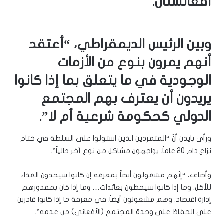
أفغانستان.
وبين الرئيس الديمقراطي، “أعتقد
أنهم يمرون بنوع من الأزمات
الوجودية في ما يتعلق بما إذا كانوا
يريدون أن يعترف بهم المجتمع
الدولي كحكومة شرعية أم لا”.
ورأى بايدن أنّ “المتمردين الذين استولوا على السلطة في ختام
نزاع دام 20 عاماً. يواجهون مشاكل من نوع آخر حالياً”.
وأضاف، “إنّهم مشغولون أيضاً بمعرفة إن كانوا سيجدون الغذاء
للأكل. وما إذا كانوا سيحظون بعائدات… وما إذا كان بمقدورهم
إدارة اقتصاد، وهم مشغولون أيضاً. في معرفة ما إذا كانوا قادرين
على الحفاظ على وحدة المجتمع (الأفغاني) من عدمه”.