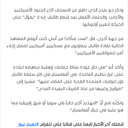
وذكر جو بايدن الذي دافع عن الانسحاب لآخر الجنود الأميركيين
والأجانب. والحلفاء الأفغان بعد انتصار طالبان، إنه لا “يعوّل” على
الحركة لتغيير أولوياتها.
من جهة أخرى، قال “لست متأكدا من أنني كنت أتوقع المشاهد
الحالية لقادة طالبان. يتعاونون مع عسكريين أميركيين لضمان إجلاء
آمن للمواطنين الأميركيين”.
وأكد أنه “في حال عودة نشاط جماعات إرهابية مناهضة لبلاده.
على غرار تنظيم القاعدة، في أفغانستان في ظل سلطة طالبان،
فإن للولايات المتحدة القدرة على القضاء عليها”. مشيرا إلى
“صواريخ وغيرها من عتاد الضربات البعيدة المدى”.
ولكنّه تابع أنّ “التهديد أكبر حالياً في سوريا أو شرق إفريقيا مما
هو عليه في جبال أفغانستان”.
لتصلك آخر الأخبار تابعنا على قناتنا على تلغرام
:
النعيم نيوز