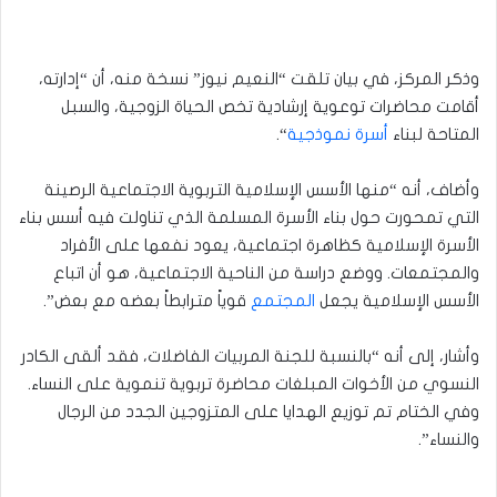
وذكر المركز، في بيان تلقت “النعيم نيوز” نسخة منه، أن “إدارته،
أقامت محاضرات توعوية إرشادية تخص الحياة الزوجية، والسبل
المتاحة لبناء
أسرة نموذجية
“.
وأضاف، أنه “منها الأسس الإسلامية التربوية الاجتماعية الرصينة
التي تمحورت حول بناء الأسرة المسلمة الذي تناولت فيه أسس بناء
الأسرة الإسلامية كظاهرة اجتماعية، يعود نفعها على الأفراد
والمجتمعات. ووضع دراسة من الناحية الاجتماعية، هو أن اتباع
الأسس الإسلامية يجعل
المجتمع
قوياً مترابطاً بعضه مع بعض”.
وأشار، إلى أنه “بالنسبة للجنة المربيات الفاضلات، فقد ألقى الكادر
النسوي من الأخوات المبلغات محاضرة تربوية تنموية على النساء.
وفي الختام تم توزيع الهدايا على المتزوجين الجدد من الرجال
والنساء”.