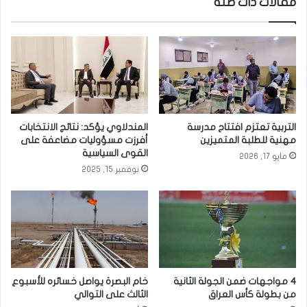
مقالات ذات صلة
ل
خ
ر
ط
ص
ب
ا
و
ف
ط
ة
يَّ
ي
ة
ق
و
ي
و
التربية تعتزم افتتاح مدرسة
المندلاوي يؤكد: نتائج الانتخابات
م
هْ
مهنية للطلبة المتميزين
أفرزت مسؤوليات مضاعفة على
ح
ن
القوى السياسية
مايو 17, 2026
ف
ا
نوفمبر 15, 2025
ل
ل
ت
ع
ك
ن
ر
ك
ي
ب
م
و
ل
ت
ل
4 مواجهات ضمن الجولة الثانية
خام البصرة يواصل خسائره للأسبوع
ف
من بطولة كأس العراق
الثالث على التوالي
ت