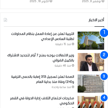
نوفمبر 8, 2025
أكتوبر 18, 2025
ي
ا
ت
ا
أخبر الاخبار
ل
ب
التربية تعلن عن إعادة العمل بنظام المحاولات
ا
لطلبة السادس الإعدادي
ل
منذ 15 دقيقة
غ
ا
ت
وزير الاتصالات يوجه بمنح 7 أيام لتجديد الاشتراك
س
بالكيبل الضوئي
ن
منذ 46 دقيقة
ا
ل
الصحة تعلن تسجيل 313 إصابة بالحمى النزفية
ت
و(24) وفاة منذ بداية العام
ك
منذ ساعة واحدة
ل
ي
مخرجات اجتماع ائتلاف إدارة الدولة في القصر
ف
الحكومي