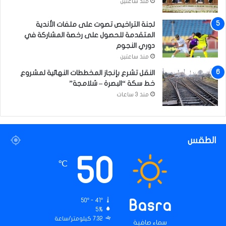
منذ ساعتين
لجنة التراخيص تصوت على ملفات الأندية
المتقدمة للحصول على رخصة المشاركة في
دوري النجوم
منذ ساعتين
النقل تشرع بإنجاز المخططات النهائية لمشروع
خط سكة “البصرة – شلامجة”
منذ 3 ساعات
الطقس
50
℃
50º - 41º
Basra
5%
7.32 كيلومتر/ساعة
سماء صافية