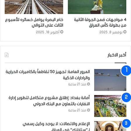
ص
ج
م
ل
ة
س
4 مواجهات ضمن الجولة الثانية
خام البصرة يواصل خسائره للأسبوع
ب
ي
من بطولة كأس العراق
الثالث على التوالي
غ
ع
نوفمبر 8, 2025
أكتوبر 18, 2025
د
ز
ا
ا
د
ء
ف
أخبر الاخبار
ي
ا
المرور العامة: تجهيز 50 تقاطعاً بالكاميرات الحرارية
ل
والرادارات الذكية
ح
منذ 21 ساعة
م
ز
ة
أمانة بغداد: إطلاق مشروع متكامل لتطوير إدارة
ا
النفايات بالتعاون مع البنك الدولي
ل
منذ 21 ساعة
ش
ر
الإعلام والاتصالات: لا يوجد وكيل رسمي
ق
لـ”ستارلنك” في العراق