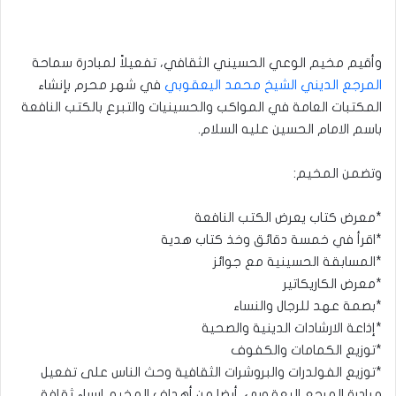
وأقيم مخيم الوعي الحسيني الثقافي، تفعيلاً لمبادرة سماحة
المرجع الديني الشيخ محمد اليعقوبي
في شهر محرم بإنشاء
المكتبات العامة في المواكب والحسينيات والتبرع بالكتب النافعة
باسم الامام الحسين عليه السلام.
وتضمن المخيم:
*معرض كتاب يعرض الكتب النافعة
*اقرأ في خمسة دقائق وخذ كتاب هدية
*المسابقة الحسينية مع جوائز
*معرض الكاريكاتير
*بصمة عهد للرجال والنساء
*إذاعة الارشادات الدينية والصحية
*توزيع الكمامات والكفوف
*توزيع الفولدرات والبروشرات الثقافية وحث الناس على تفعيل
مبادرة المرجع اليعقوبي. أيضا من أهداف المخيم ارساء ثقافة