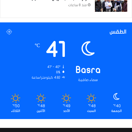
ظ
منذ 8 ساعات
م
ي
ة
(
الطقس
ص
41
و
℃
ر
)
41º - 40º
Basra
8%
4.82 كيلومتر/ساعة
سماء صافية
50
48
49
48
40
℃
℃
℃
℃
℃
الجمعة
السبت
الأحد
الأثنين
الثلاثاء