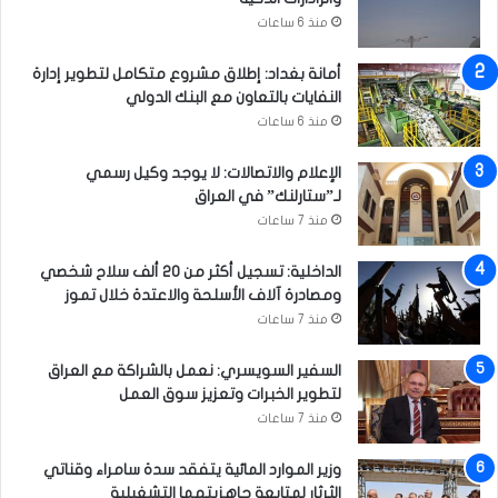
م
ر
منذ 6 ساعات
خ
ك
ي
ف
م
أمانة بغداد: إطلاق مشروع متكامل لتطوير إدارة
ي
ا
النفايات بالتعاون مع البنك الدولي
ا
ل
ل
منذ 6 ساعات
ث
م
ق
خ
الإعلام والاتصالات: لا يوجد وكيل رسمي
ا
ي
لـ”ستارلنك” في العراق
ف
م
منذ 7 ساعات
ي
ا
ل
الداخلية: تسجيل أكثر من 20 ألف سلاح شخصي
ث
ومصادرة آلاف الأسلحة والاعتدة خلال تموز
ق
منذ 7 ساعات
ا
ف
السفير السويسري: نعمل بالشراكة مع العراق
ي
لتطوير الخبرات وتعزيز سوق العمل
ب
منذ 7 ساعات
ا
ل
وزير الموارد المائية يتفقد سدة سامراء وقناتي
ك
الثرثار لمتابعة جاهزيتهما التشغيلية
ا