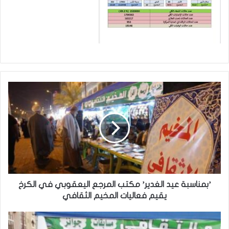
’
ب
م
ن
ا
س
ب
ة
ع
ي
’بمناسبة عيد الغدير’ مكتب المرجع اليعقوبي في الكرخ
د
يقيم فعاليات المخيم الثقافي
ا
ل
’
غ
ب