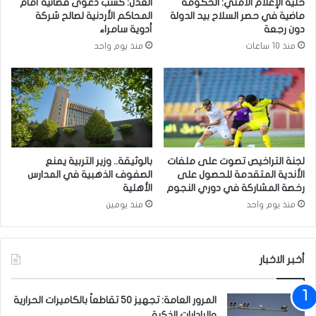
خلية الإعلام الأمني: الحكومة
العدل: كسب دعوى قضائية أمام
ي
.
ماضية في حصر السلاح بيد الدولة
المحاكم الأردنية لصالح شركة
ف
ا
دون رجعة
أدوية سامراء
ي
ل
منذ 10 ساعات
منذ يوم واحد
ا
م
ل
ب
ك
ل
ر
غ
خ
ا
ي
ت
ق
ا
ي
ل
لجنة التراخيص تصوت على ملفات
بالوثيقة.. وزير التربية يمنع
م
ر
الأندية المتقدمة للحصول على
الصفوف الذهبية في المدارس
ف
س
رخصة المشاركة في دوري النجوم
الأهلية
ع
ا
منذ يوم واحد
منذ يومين
ا
ل
ل
ي
ي
ا
ا
أخبر الاخبار
ت
ت
ي
ا
ش
المرور العامة: تجهيز 50 تقاطعاً بالكاميرات الحرارية
ل
ا
والرادارات الذكية