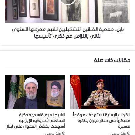
د
.
ة
ج
ت
م
أ
ع
ه
ي
بابل.. جمعية الفنانين التشكيليين تقيم معرضها السنوي
ي
ة
الثاني بالتزامن مع ذكرى تأسيسها
ل
ا
ا
ل
ل
ف
مقالات ذات صلة
أ
ن
ح
ا
د
ن
ا
ي
ث
ن
ب
ا
ع
ل
د
ت
خ
ش
القوات اليمنية تستهدف موقعاً
الشيخ نعيم قاسم: مذكرة
ر
ك
عسكرياً في مطار نجران بطائرة
التفاهم الأمريكية الإيرانية
و
ي
مسيرة
أسهمت بخفض العدوان على لبنان
ج
ل
منذ يومين
منذ يومين