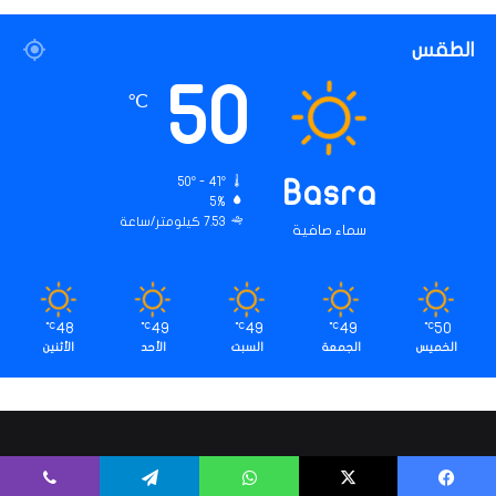
س
ه
الطقس
ا
50
℃
50º - 41º
Basra
5%
7.53 كيلومتر/ساعة
سماء صافية
48
49
49
49
50
℃
℃
℃
℃
℃
الخميس
الجمعة
السبت
الأحد
الأثنين