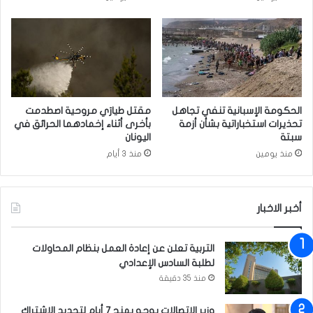
ه
ي
م
ي
م
ن
ن
ت
م
ق
ر
ي
ا
م
ك
م
الحكومة الإسبانية تنفي تجاهل
مقتل طيارَي مروحية اصطدمت
ز
ع
تحذيرات استخباراتية بشأن أزمة
بأخرى أثناء إخمادهما الحرائق في
ا
ر
سبتة
اليونان
ل
ض
منذ يومين
منذ 3 أيام
ا
ه
ح
ا
ت
ا
ج
أخبر الاخبار
ل
ا
س
ز
ن
التربية تعلن عن إعادة العمل بنظام المحاولات
ب
و
لطلبة السادس الإعدادي
س
ي
منذ 35 دقيقة
ب
ا
ب
ل
ا
وزير الاتصالات يوجه بمنح 7 أيام لتجديد الاشتراك
ث