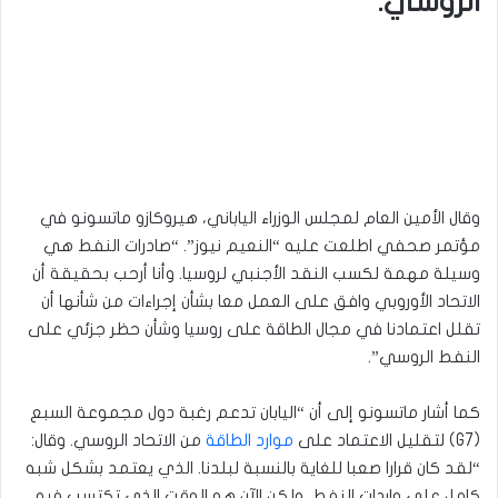
الروسي.
وقال الأمين العام لمجلس الوزراء الياباني، هيروكازو ماتسونو في
مؤتمر صحفي اطلعت عليه “النعيم نيوز”. “صادرات النفط هي
وسيلة مهمة لكسب النقد الأجنبي لروسيا. وأنا أرحب بحقيقة أن
الاتحاد الأوروبي وافق على العمل معا بشأن إجراءات من شأنها أن
تقلل اعتمادنا في مجال الطاقة على روسيا وشأن حظر جزئي على
النفط الروسي”.
كما أشار ماتسونو إلى أن “اليابان تدعم رغبة دول مجموعة السبع
(G7) لتقليل الاعتماد على
موارد الطاقة
من الاتحاد الروسي. وقال:
“لقد كان قرارا صعبا للغاية بالنسبة لبلدنا. الذي يعتمد بشكل شبه
كامل على واردات النفط، ولكن الآن هو الوقت الذي تكتسب فيه