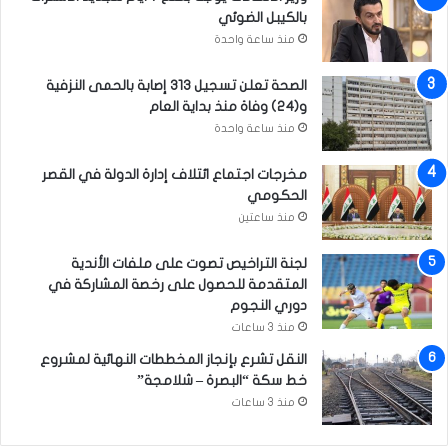
ل
بالكيبل الضوئي
ا
م
ن
منذ ساعة واحدة
خ
ي
د
ب
الصحة تعلن تسجيل 313 إصابة بالحمى النزفية
ر
ا
و(24) وفاة منذ بداية العام
ا
ل
منذ ساعة واحدة
ت
ت
ز
مخرجات اجتماع ائتلاف إدارة الدولة في القصر
ا
الحكومي
م
منذ ساعتين
ن
م
لجنة التراخيص تصوت على ملفات الأندية
ع
المتقدمة للحصول على رخصة المشاركة في
ذ
دوري النجوم
ك
منذ 3 ساعات
ر
ى
النقل تشرع بإنجاز المخططات النهائية لمشروع
ت
خط سكة “البصرة – شلامجة”
أ
منذ 3 ساعات
س
ي