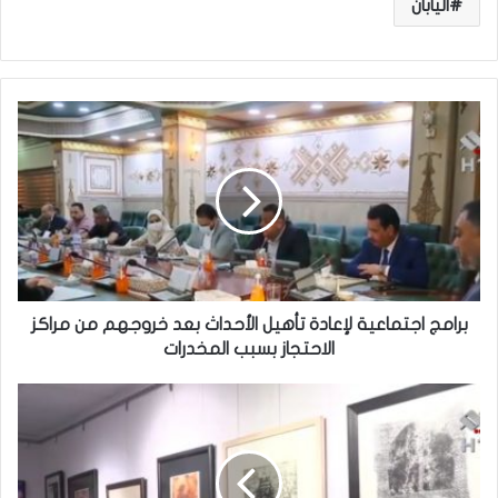
اليابان
ب
ر
ا
م
ج
ا
ج
ت
م
ا
برامج اجتماعية لإعادة تأهيل الأحداث بعد خروجهم من مراكز
ع
الاحتجاز بسبب المخدرات
ي
ة
ب
ل
ا
إ
ب
ع
ل
ا
.