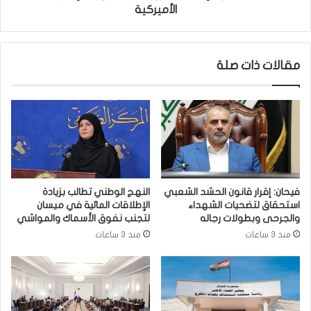
ك
و
الأميركية
ت
ق
ر
ع
و
ع
مقالات ذات صلة
ن
ق
ي
د
ة
ت
ل
ط
ش
و
ك
ي
ا
ر
و
ح
ى
ق
فيحان: إقرار قانون الحشد الشعبي
النهج الوطني تطالب بزيادة
ا
ل
استحقاق لتضحيات الشهداء
الإطلاقات المائية في ميسان
ل
ح
والجرحى وبطولات رجاله
لتجنب نفوق الأسماك والمواشي
ع
م
منذ 3 ساعات
منذ 3 ساعات
م
ر
ا
ي
ل
ن
م
ع