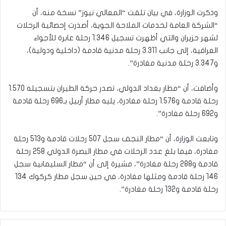
وذكرت الوزارة، في بيان تلقت “المعالي نيوز” نسخة منه، أن
“الشركة العامة لخدمات الملاحة الجوية، أصدرت إحصائية الرحلات
لشهر حزيران والتي أظهرت تسجيل 1.346 رحلة عابرة للأجواء
العراقية، إلى جانب 3.311 رحلة مدنية قادمة (داخلية ودولية)،
و3.347 رحلة مدنية مغادرة”.
وأضافت، أن “مطار بغداد الدولي، تصدر حركة الطيران بتسجيله 1.570
رحلة قادمة و1.576 رحلة مغادرة، يليه مطار أربيل بـ696 رحلة قادمة
و692 رحلة مغادرة”.
وتابعت الوزارة، أن “مطار النجف سجل 507 رحلات قادمة و513 رحلة
مغادرة، فيما بلغ عدد الرحلات في مطار البصرة الدولي 258 رحلة
قادمة و288 رحلة مغادرة”، مشيرة إلى أن “مطار السليمانية سجل
146 رحلة قادمة ومثلها مغادرة، في حين سجل مطار كركوك 134
رحلة قادمة و132 رحلة مغادرة”.