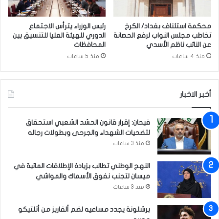
ش
ر
ك
محكمة استئناف بغداد/ الكرخ
رئيس الوزراء يترأس الاجتماع
ة
تخاطب مجلس النواب لرفع الحصانة
الدوري للهيئة العليا للتنسيق بين
H
عن النائب ناظم الأسدي
المحافظات
K
منذ 4 ساعات
منذ 5 ساعات
N
ا
ل
أخبر الاخبار
أ
م
ي
فيحان: إقرار قانون الحشد الشعبي استحقاق
ر
لتضحيات الشهداء والجرحى وبطولات رجاله
ك
منذ 3 ساعات
ي
ة
النهج الوطني تطالب بزيادة الإطلاقات المائية في
ميسان لتجنب نفوق الأسماك والمواشي
منذ 3 ساعات
برشلونة يجدد مساعيه لضم ألفاريز من أتلتيكو