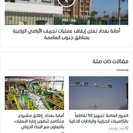
أ
ب
خ
غ
ط
د
ر
ا
ع
د
أمانة بغداد تعلن إيقاف عمليات تجريف الأراضي الزراعية
م
ت
بمناطق جنوب العاصمة
ل
ع
ي
ل
ة
ن
مقالات ذات صلة
ت
إ
ه
ي
ر
ق
ي
ا
ب
ف
ل
ع
ل
م
م
ل
خ
ي
المرور العامة: تجهيز 50 تقاطعاً
أمانة بغداد: إطلاق مشروع
د
ا
بالكاميرات الحرارية والرادارات الذكية
متكامل لتطوير إدارة النفايات
ر
ت
بالتعاون مع البنك الدولي
منذ يومين
ا
ت