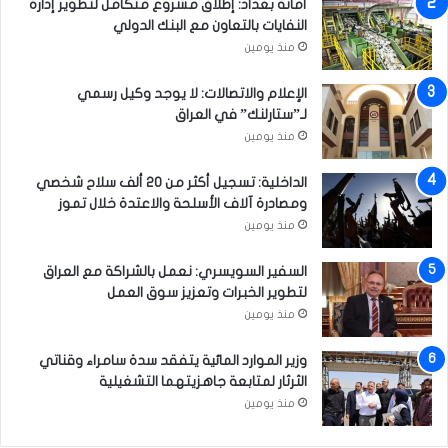
أمانة بغداد: إطلاق مشروع متكامل لتطوير إدارة
ن
النفايات بالتعاون مع البنك الدولي
ا
ط
منذ يومين
ق
ج
الإعلام والاتصالات: لا يوجد وكيل رسمي
ن
لـ”ستارلنك” في العراق
و
منذ يومين
ب
ا
الداخلية: تسجيل أكثر من 20 ألف سلاح شخصي
ل
ومصادرة آلاف الأسلحة والاعتدة خلال تموز
ع
منذ يومين
ا
ص
السفير السويسري: نعمل بالشراكة مع العراق
م
لتطوير الخبرات وتعزيز سوق العمل
ة
منذ يومين
وزير الموارد المائية يتفقد سدة سامراء وقناتي
الثرثار لمتابعة جاهزيتهما التشغيلية
منذ يومين