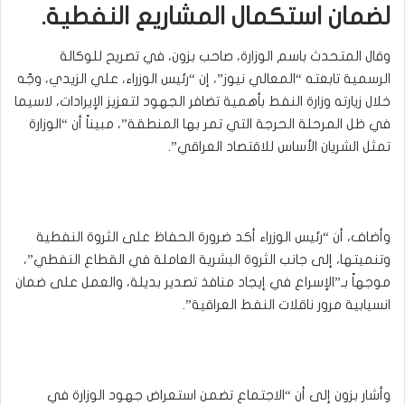
لضمان استكمال المشاريع النفطية.
وقال المتحدث باسم الوزارة، صاحب بزون، في تصريح للوكالة
الرسمية تابعته “المعالي نيوز”، إن “رئيس الوزراء، علي الزيدي، وجّه
خلال زيارته وزارة النفط بأهمية تضافر الجهود لتعزيز الإيرادات، لاسيما
في ظل المرحلة الحرجة التي تمر بها المنطقة”، مبيناً أن “الوزارة
تمثل الشريان الأساس للاقتصاد العراقي”.
وأضاف، أن “رئيس الوزراء أكد ضرورة الحفاظ على الثروة النفطية
وتنميتها، إلى جانب الثروة البشرية العاملة في القطاع النفطي”،
موجهاً بـ”الإسراع في إيجاد منافذ تصدير بديلة، والعمل على ضمان
انسيابية مرور ناقلات النفط العراقية”.
وأشار بزون إلى أن “الاجتماع تضمن استعراض جهود الوزارة في