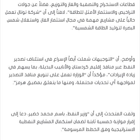
قطاعات الاستخراج والتصفية والغاز والتوزيع، فضلاً عن جولات
التراخيص والاستثمار الأمثل للطاقة”، لافتاً إلى أن “شركة توتال تعمل
حالياً على مشاريع مهمة في مجال استثمار الغاز، واستغلال شمس
البصرة لتوليد الطاقة الشمسية”.
وأوضح، أن “التوجيهات شملت أيضاً الإسراع في استئناف تصدير
النفط عبر منافذ إقليم كردستان والأنابيب البديلة، بما يسهم في
زيادة الإيرادات”، مؤكداً أن “الوزارة تعمل على تنويع منافذ التصدير
لمواجهة أي تحديات محتملة، ومنها ما يتعلق بمضيق هرمز”.
ولفت المتحدث إلى أن “وزير النفط، باسم محمد خضير، دعا إلى
إقرار موازنة خمسية ثابتة لضمان استكمال المشاريع النفطية
الاستراتيجية وفق الخطط المرسومة”.