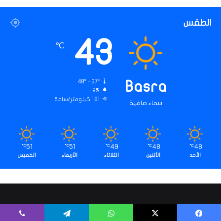
الطقس
43
℃
48º - 37º
Basra
9%
1.81 كيلومتر/ساعة
سماء صافية
51
51
49
48
48
℃
℃
℃
℃
℃
الأحد
الأثنين
الثلاثاء
الأربعاء
الخميس