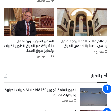
منذ يومين
ت
ج
ع
ر
ب
ي
ر
ف
ب
ا
ا
ل
ل
أ
و
ر
الإعلام والاتصالات: لا يوجد وكيل
السفير السويسري: نعمل
ن
ا
رسمي لـ”ستارلنك” في العراق
بالشراكة مع العراق لتطوير الخبرات
ض
وتعزيز سوق العمل
منذ يومين
ي
منذ يومين
ا
ل
ز
أخبر الاخبار
ر
ا
ع
المرور العامة: تجهيز 50 تقاطعاً بالكاميرات الحرارية
ي
والرادارات الذكية
ة
منذ يومين
ب
م