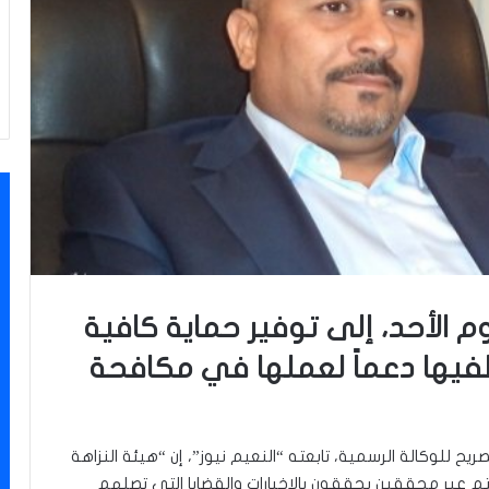
يوم الأحد، إلى توفير حماية كافية
يها دعماً لعملها في مكافحة
يح للوكالة الرسمية، تابعته “النعيم نيوز”، إن “هيئة النزاهة
يتم عبر محققين يحققون بالاخبارات والقضايا التي تصلهم