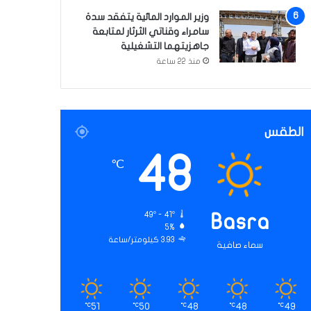
وزير الموارد المائية يتفقد سدة
سامراء وقناتي الثرثار لمتابعة
جاهزيتهما التشغيلية
منذ 22 ساعة
الطقس
48
℃
49º - 41º
Basra
5%
3.93 كيلومتر/ساعة
سماء صافية
51
50
48
48
49
℃
℃
℃
℃
℃