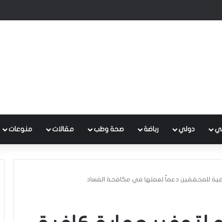
 متكامل لتطوير إدارة النفايات بالتعاون مع البنك الدولي
ي
دولي
رباضة
صحة وطب
مقالات
منوعات
 كافية للمحققين دعماً لعملها في مكافحة الفساد