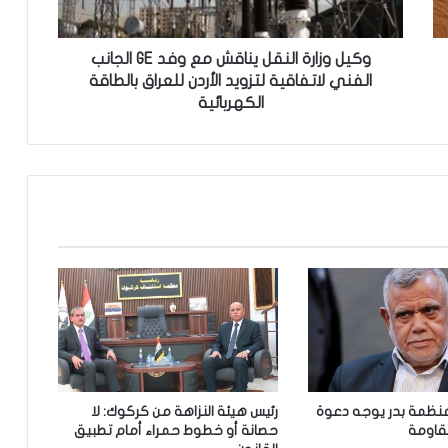
ر
ة
ا
وكيل وزارة النقل يناقش مع وفد GE الجانب
ل
الفني لاتفاقية لتزويد الأردن للعراق بالطاقة
ن
الكهربائية
ق
ل
ي
ن
ا
ق
ش
م
ع
و
ف
د
G
E
لمنظمة بدر يوجه دعوة
رئيس هيئة النزاهة من كركوك: لا
ا
قاومة
حصانة أو خطوط حمراء أمام تطبيق
ل