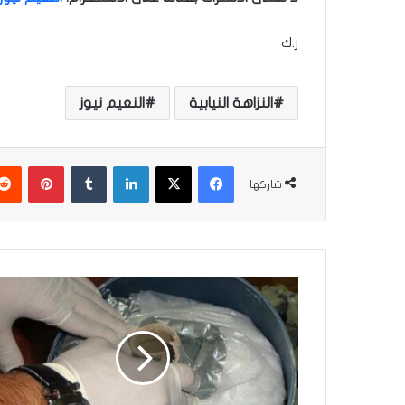
ر.ك
النزاهة النيابية
النعيم نيوز
فيسبوك
‫X
لينكدإن
‏Tumblr
بينتيريست
شاركها
ش
ر
ط
ة
ا
ل
ن