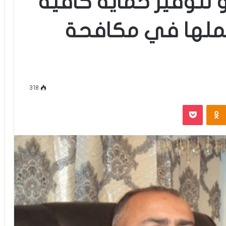
عو لتوفير حماية كافية
عملها في مكافحة
318
‫Pocket
Odnoklassniki