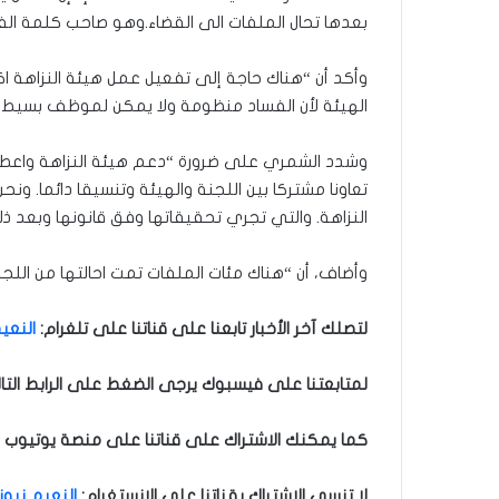
بعدها تحال الملفات الى القضاء.وهو صاحب كلمة ال
وأكد أن “هناك حاجة إلى تفعيل عمل هيئة النزاهة ا
الهيئة لأن الفساد منظومة ولا يمكن لموظف بسيط مو
وشدد الشمري على ضرورة “دعم هيئة النزاهة واعطائه
تعاونا مشتركا بين اللجنة والهيئة وتنسيقا دائما. ونح
النزاهة. والتي تجري تحقيقاتها وفق قانونها وبعد ذلك
وأضاف، أن “هناك مئات الملفات تمت احالتها من اللجنة ا
لتصلك آخر الأخبار تابعنا على قناتنا على تلغرام:
النعيم
لمتابعتنا على فيسبوك يرجى الضغط على الرابط التا
كما يمكنك الاشتراك على قناتنا على منصة يوتيوب ل
لا تنسى الاشتراك بقناتنا على الانستغرام
:
النعيم نيوز