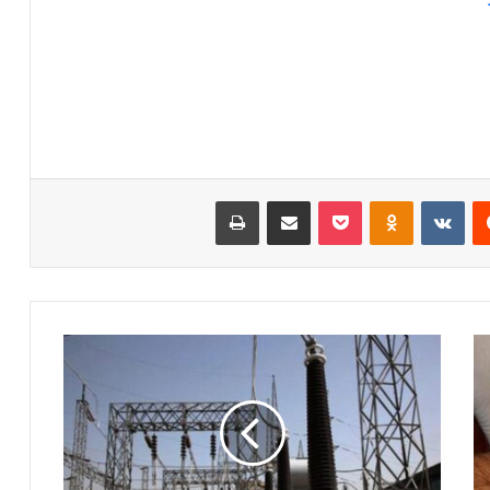
‏Reddit
‏VKontakte
Odnoklassniki
‫Pocket
مشاركة عبر البريد
طباعة
و
ك
ي
ل
و
ز
ا