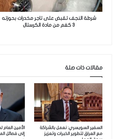
ج
ف
ت
شرطة النجف تقبض على تاجر مخدرات بحوزته
ق
3 كغم من مادة الكرستال
ب
ض
ع
ل
ى
ت
مقالات ذات صلة
ا
ج
ر
م
خ
د
ر
ا
ت
السفير السويسري: نعمل بالشراكة
الأمين العام 
ب
مع العراق لتطوير الخبرات وتعزيز
إلى فصائل الم
ح