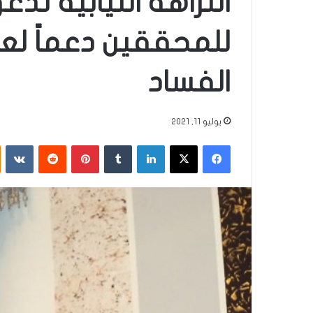
النزاهة النيابية تد
للمحققين دعماً ل
الفساد
يوليو 11, 2021
فيسبوك
‫X
لينكدإن
‏Tumblr
بينتيريست
‏Reddit
‏VKontakte