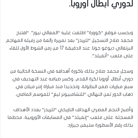
لدوري أبطال أوروبا.
وبحسب موقع “كوورة” اطلعت عليه “المعالي نيوز”. “افتتح
محمد صلاح التسجيل “للريدز” بعد تمريرة رائعة من زميله المهاجم
البرتغالي ديوغو جوتا. عند الدقيقة 17 من زمن الشوط الأول للقاء
على ملعب “أنفيلد”.
وسجل محمد صلاح بذلك باكورة أهدافه في النسخة الحالية من
دوري أبطال. أوروبا لكرة القدم، وكسر صيامه عند التهديف في
سبع مباريات ضمن البطولة، وتحديدا منذ مباراة إنتر ميلان في.
ذهاب الدور ثمن النهائي “للتشامبيونز ليغ” للموسم الماضي.
وأصبح النجم المصري الهداف التاريخي “للريدز” بعدد الأهداف
المسجلة .على ملعب “إنفيلد” في المسابقات الأوروبية، محطما
بذلك رقم الأسطورة ستيفن جيرارد.