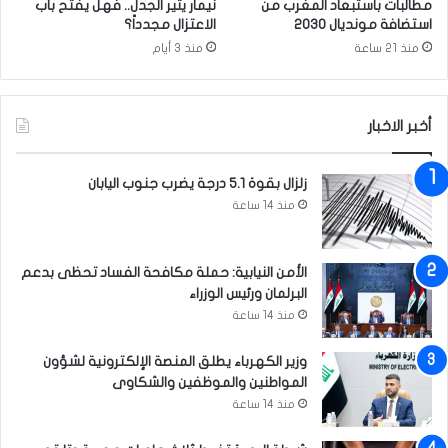
مطالبات باستبعاد المغرب من
نيمار يثير الجدل.. فهل يفتح باب
ت
استضافة مونديال 2030
الاعتزال مجدداً؟
ض
منذ 21 ساعة
منذ 3 أيام
د
ر
و
أخبر الاخبار
س
ي
ا
زلزال بقوة 5.1 درجة يضرب جنوب اليابان
ق
منذ 14 ساعة
ر
ي
ب
الأمن النيابية: حملة مكافحة الفساد تحظى بدعم
اً
البرلمان ورئيس الوزراء
منذ 14 ساعة
وزير الكهرباء يطلق المنصة الإلكترونية لشؤون
المواطنين والموظفين والشكاوى
منذ 14 ساعة