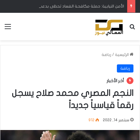
الأمن النيابية: حملة مكافحة الفساد تحظى بدعم البرلمان ورئيس الوزراء
بحث عن
الق
الرئيسية
/
رباضة
رباضة
أخر الأخبار
النجم المصري محمد صلاح يسجل
رقماً قياسياً جديداً
سبتمبر 14, 2022
912