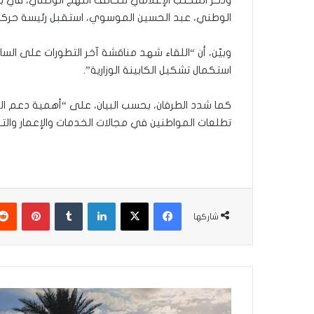
الوطني، عبد الحسين الموسوي، استقبل رئيسة حركة إرا
وبيّن، أن “اللقاء شهد مناقشة آخر التطورات على السا
استكمال تشكيل الكابينة الوزارية”.
كما شدد الطرفان، بحسب البيان، على “أهمية دعم ا
تطلعات المواطنين في مجالات الخدمات والإعمار والتن
فيسبوك
‫X
لينكدإن
‏Tumblr
بينتيريست
شاركها
ا
ل