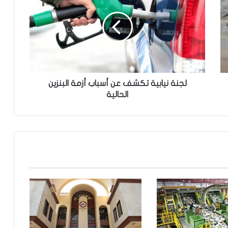
ن
ة
ن
ي
ا
ب
ي
ة
لجنة نيابية تكشف عن أسباب أزمة البنزين
ت
الحالية
ك
ش
ف
ع
ن
أ
س
ب
ا
ب
أ
ز