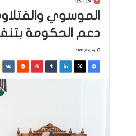
أخر الأخبار
الموسوي والفتلاو
دعم الحكومة بتنفيذ
يونيو 3, 2026
فيسبوك
‫X
لينكدإن
‏Tumblr
بينتيريست
‏Reddit
‏VKontakte