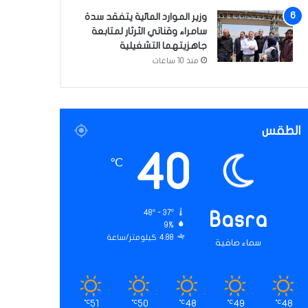
وزير الموارد المائية يتفقد سدة
سامراء وقناتي الثرثار لمتابعة
جاهزيتهما التشغيلية
منذ 10 ساعات
الطقس
40
℃
48º - 37º
Basra
9%
4.88 كيلومتر/ساعة
سماء صافية
51
50
48
49
48
℃
℃
℃
℃
℃