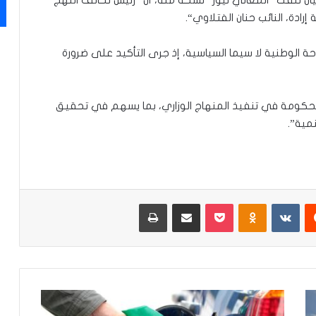
دة، النائب حنان الفتلاوي“.
حة الوطنية لا سيما السياسية، إذ جرى التأكيد على ضرورة
لحكومة في تنفيذ المنهاج الوزاري، بما يسهم في تحقيق
مية”.
‏Reddit
‏VKontakte
Odnoklassniki
‫Pocket
مشاركة عبر البريد
طباعة
ل
ج