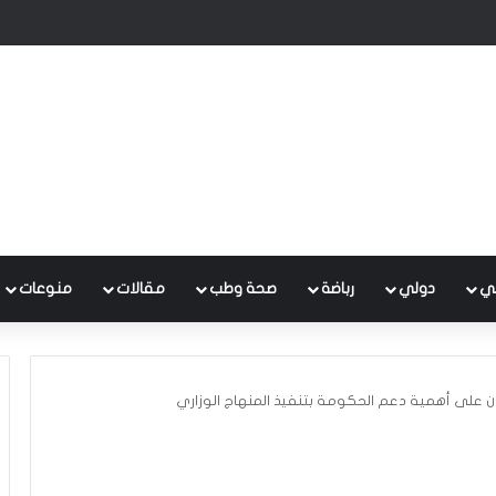
 متكامل لتطوير إدارة النفايات بالتعاون مع البنك الدولي
ي
دولي
رباضة
صحة وطب
مقالات
منوعات
 على أهمية دعم الحكومة بتنفيذ المنهاج الوزاري