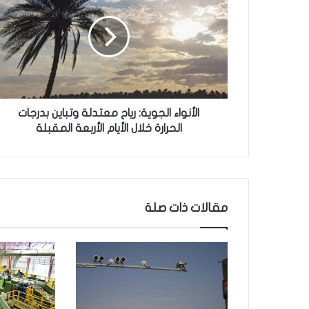
أ
ن
و
ا
ء
ا
ل
ج
الأنواء الجوية: رياح معتدلة وتباين بدرجات
و
الحرارة خلال الأيام الأربعة المقبلة
ي
ة
:
ر
ي
مقالات ذات صلة
ا
ح
م
ع
ت
د
ل