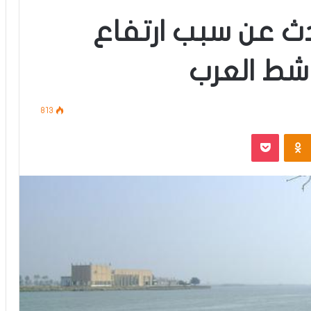
حدث عن سبب ارتفاع
شط العرب
813
‫Pocket
Odnoklassniki