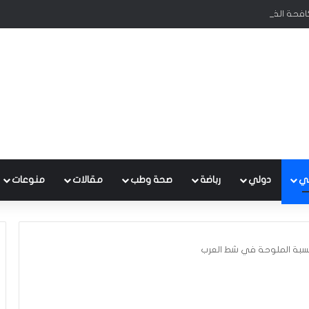
كافحة الفساد تحظى بدعم البرلمان ورئيس الوزراء
ي
دولي
رباضة
صحة وطب
مقالات
منوعات
 نسبة الملوحة في شط العرب