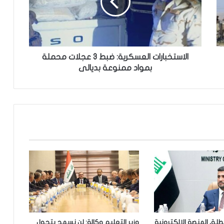
ت
خ
ب
ا
ر
ا
الاستخبارات العسكرية: ضبط 3 عجلات محملة
ت
بمواد ممنوعة بديالى
ا
ل
ع
س
ك
ر
ي
ة
:
ض
ب
ط
3
ع
يطلق المنصة الإلكترونية
وزير التعليم وكالة: لن نسمح بتحول
ج