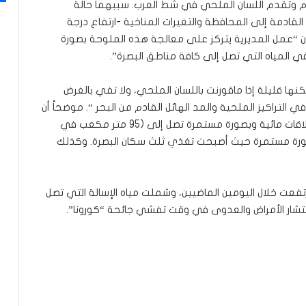
يام وتقدم اللسان الملحي في شط العرب. سببهما حالة
 القادمة إلى المحافظة والتغيرات المناخية -ارتفاع درجة
لى أن “عمل المديرية يتركز على معالجة هذه الملوحة بصورة
في المياه التي تصل إلى كافة مناطق البصرة”.
نها قليلة إذا ماقورنت باللسان الملحي، ولا تفي بالغرض
 في التراكيز الملحية والمد الهائل القادم من البحر “. موضحاً أن
“الوزارة تعمل جاهدة لحل هذه المشكلة من خلال إطلاقات مائية وبصورة مستمرة تصل إلى (95 متر مكعب في
ل بصورة مستمرة حيث أصبحت تغذي ثلث سكان البصرة. وكذلك
فعت خلال اليومين الماضيين، وشملت مياه الإسالة التي تصل
ث وانتشار الأمراض والعدوى في وقت تفشي جائحة “كورونا”.