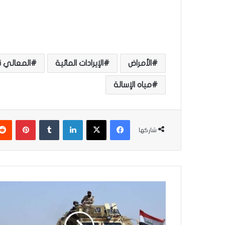
الأمراض
الإيرادات المائية
المعالي ن
مياه الإسالة
فيسبوك
‫X
لينكدإن
‏Tumblr
بينتيريست
شاركها
ا
ل
إ
ع