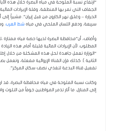
“ارتفاع نسبة الملوحة في مياه البصرة خلال هذه الأ
الجفاف التي تمر بها المنطقة، وقلة الإيرادات المائية
الحرارة – وغلق نهر الكارون من قبل إيران”. مشيراً إ
سريعة، ودفع اللسان الملحي في مياه
شط العرب
. و
وأضاف، أن”محافظة البصرة لديها حصة مياه ممتازة ،لك
المطلوب. لأن الإيرادات المائية قليلة أمام هذه الزيادة
الثانية ). كذلك فإن القناة الإروائية مفعلة، وتعم
تفعيل قناة البدعة لتغذي نصف سكان المركز”.
وكانت نسبة الملوحة في مياه محافظة البصرة، قد ارت
إلى المنازل. ما أثار تذمر المواطنين خوفاً من التلو