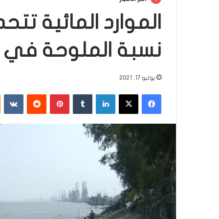
الموارد المائية تت
نسبة الملوحة في 
يوليو 17, 2021
فيسبوك
‫X
لينكدإن
‏Tumblr
بينتيريست
‏Reddit
‏VKontakte