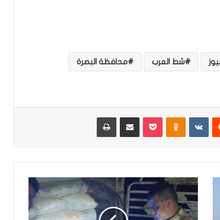
يوز
شط العرب
محافظة البصرة
‏Reddit
‏VKontakte
Odnoklassniki
‫Pocket
مشاركة عبر البريد
طباعة
ا
ل
ا
س