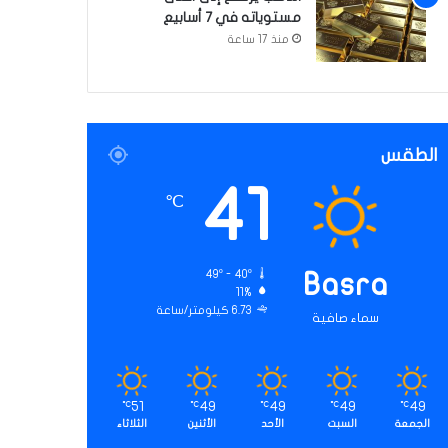
مستوياته في 7 أسابيع
منذ 17 ساعة
الطقس
41
℃
49º - 40º
Basra
11%
6.73 كيلومتر/ساعة
سماء صافية
51
49
49
49
49
℃
℃
℃
℃
℃
الجمعة
السبت
الأحد
الأثنين
الثلاثاء