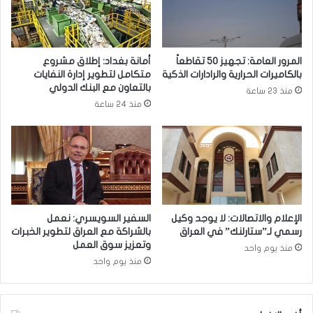
ل
س
ش
ا
ي
ل
خ
م
المرور العامة: تجهيز 50 تقاطعاً
أمانة بغداد: إطلاق مشروع
م
ص
بالكاميرات الحرارية والرادارات الذكية
متكامل لتطوير إدارة النفايات
ي
ر
بالتعاون مع البنك الدولي
منذ 23 ساعة
ث
ي
منذ 24 ساعة
م
و
ا
ا
ل
ل
ع
و
ب
ف
و
د
د
ا
ي
ل
الإعلام والاتصالات: لا يوجد وكيل
السفير السويسري: نعمل
م
رسمي لـ”ستارلنك” في العراق
بالشراكة مع العراق لتطوير الخبرات
ر
وتعزيز سوق العمل
منذ يوم واحد
ا
منذ يوم واحد
ف
ق
ل