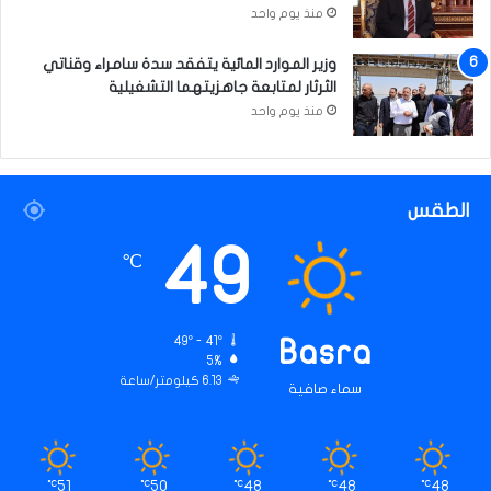
منذ يوم واحد
وزير الموارد المائية يتفقد سدة سامراء وقناتي
الثرثار لمتابعة جاهزيتهما التشغيلية
منذ يوم واحد
الطقس
49
℃
49º - 41º
Basra
5%
6.13 كيلومتر/ساعة
سماء صافية
51
50
48
48
48
℃
℃
℃
℃
℃