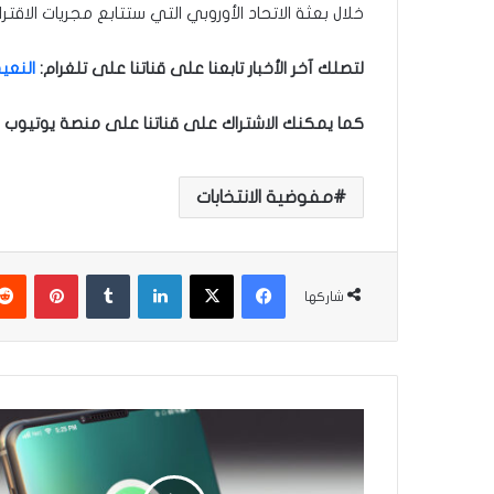
خلال بعثة الاتحاد الأوروبي التي ستتابع مجريات الاقت
لتصلك آخر الأخبار تابعنا على قناتنا على تلغرام
:
النعيم
كما يمكنك الاشتراك على قناتنا على منصة يوتيوب ل
مفوضية الانتخابات
فيسبوك
‫X
لينكدإن
‏Tumblr
بينتيريست
شاركها
ك
ي
ف
ت