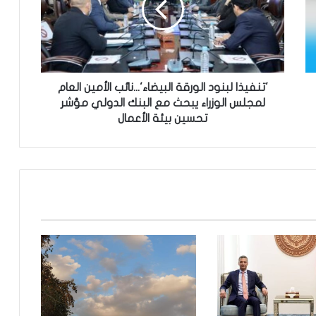
ي
ذ
ا
ل
ب
ن
'تنفيذا لبنود الورقة البيضاء'...نائب الأمين العام
و
لمجلس الوزراء يبحث مع البنك الدولي مؤشر
د
تحسين بيئة الأعمال
ا
ل
و
ر
ق
ة
ا
ل
ب
ي
ض
ا
ء