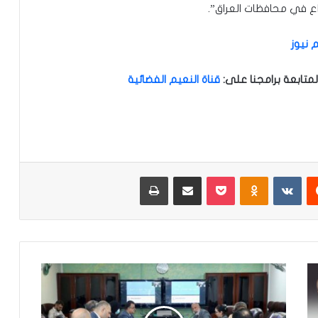
راع في محافظات العراق”.
 نيوز
متابعة برامجنا على
:
قناة النعيم الفضائية
‏Reddit
‏VKontakte
Odnoklassniki
‫Pocket
مشاركة عبر البريد
طباعة
'
ت
ن
ف