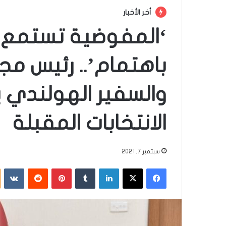
أخر الأخبار
‘المفوضية تستمع ل
باهتمام’.. رئيس م
والسفير الهولندي 
الانتخابات المقبلة
سبتمبر 7, 2021
فيسبوك
‫X
لينكدإن
‏Tumblr
بينتيريست
‏Reddit
‏VKontakte