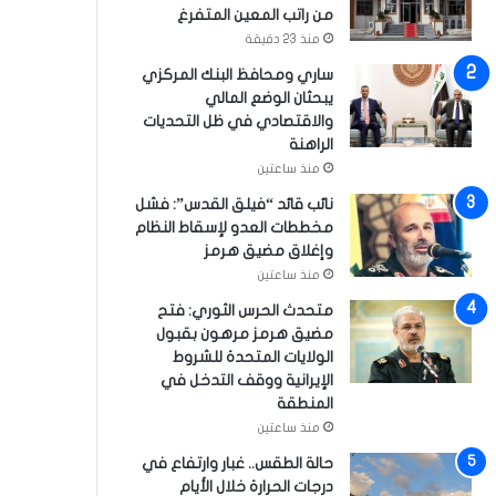
من راتب المعين المتفرغ
منذ 23 دقيقة
ساري ومحافظ البنك المركزي
يبحثان الوضع المالي
والاقتصادي في ظل التحديات
الراهنة
منذ ساعتين
نائب قائد “فيلق القدس”: فشل
مخططات العدو لإسقاط النظام
وإغلاق مضيق هرمز
منذ ساعتين
متحدث الحرس الثوري: فتح
مضيق هرمز مرهون بقبول
الولايات المتحدة للشروط
الإيرانية ووقف التدخل في
المنطقة
منذ ساعتين
حالة الطقس.. غبار وارتفاع في
درجات الحرارة خلال الأيام