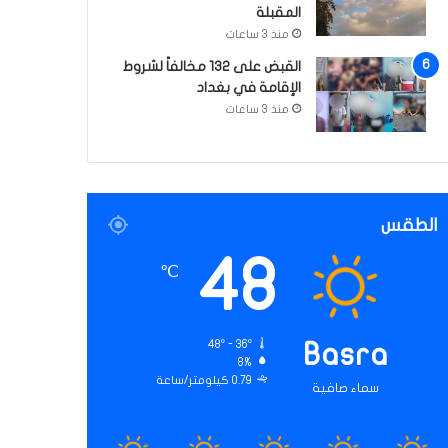
المقبلة
منذ 3 ساعات
القبض على 132 مخالفاً لشروط
الإقامة في بغداد
منذ 3 ساعات
الطقس
48
℃
48º - 36º
Basra
8%
0.79 كيلومتر/ساعة
سماء صافية