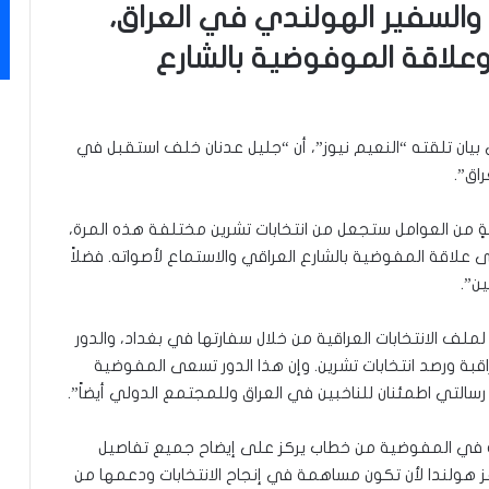
السفير الهولندي في العراق،
علاقة الموفوضية بالشارع
ان تلقته “النعيم نيوز”، أن “جليل عدنان خلف استقبل في
اق”.
 من العوامل ستجعل من انتخابات تشرين مختلفة هذه المرة،
 علاقة المفوضية بالشارع العراقي والاستماع لأصواته. فضلاً
ن”.
لف الانتخابات العراقية من خلال سفارتها في بغداد، والدور
اقبة ورصد انتخابات تشرين. وإن هذا الدور تسعى المفوضية
التي اطمئنان للناخبين في العراق وللمجتمع الدولي أيضاً”.
ه في المفوضية من خطاب يركز على إيضاح جميع تفاصيل
فز هولندا لأن تكون مساهمة في إنجاح الانتخابات ودعمها من