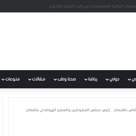
ي يبحثان الوضع المالي والاقتصادي في ظل التحديات الراهنة
ي
دولي
رباضة
صحة وطب
مقالات
منوعات
ناس باهتمام’.. رئيس مجلس المفوضين والسفير الهولندي يناقشان