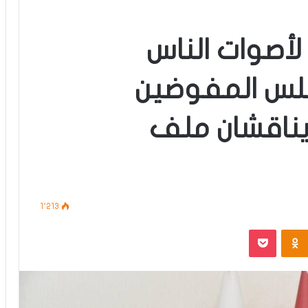
أصوات الناس
جلس المفوضين
يناقشان ملف
1٬213
‫Pocket
Odnoklassniki