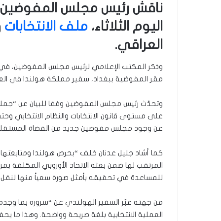
ناقش رئيس مجلس المفوضين و
اليوم الثلاثاء،
ملف الانتخابات
و
العراقي.
وذكر المكتب الإعلامي لرئيس مجلس المفوضين، في بي
مقر المفوضية ببغداد، سفير مملكة هولندا في العر
وتحدّث رئيس مجلس المفوضين وفقا للبيان عن “جملةٍ
على مستوى قانون الانتخابات والنظام الانتخابي وحتى
عن وجود مجلس مفوضين جديد من القضاة المستقلي
كما أشاد جليل عدنان خلف “بحرص هولندا ومتابعتها لم
المرتقب لها ضمن بعثة الاتحاد الأوروبي المكلفة بمر
للمساعدة في تحقيقه بأمثل صورة سعياً منها لنقل رس
من جهته عبّر السفير الهولندي عن “سروره بما وجد
العملية الانتخابية بلغة صريحة وواضحة. وهذا ما يح