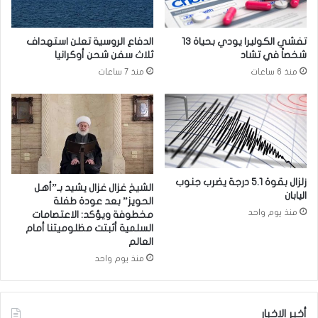
ا
أ
ب
م
ا
ر
تفشي الكوليرا يودي بحياة 13
الدفاع الروسية تعلن استهداف
ت
ي
شخصاً في تشاد
ثلاث سفن شحن أوكرانيا
ا
ك
منذ 6 ساعات
منذ 7 ساعات
ل
ي
ن
ا
ي
ل
ا
ت
ب
ح
ي
ض
ة
ي
ا
ر
زلزال بقوة 5.1 درجة يضرب جنوب
الشيخ غزال غزال يشيد بـ”أهل
ل
اليابان
ا
الحويز” بعد عودة طفلة
م
ت
منذ يوم واحد
مخطوفة ويؤكد: الاعتصامات
ق
ل
السلمية أثبتت مظلوميتنا أمام
ب
ج
العالم
ل
و
منذ يوم واحد
ة
ل
ة
ا
أخبر الاخبار
ل