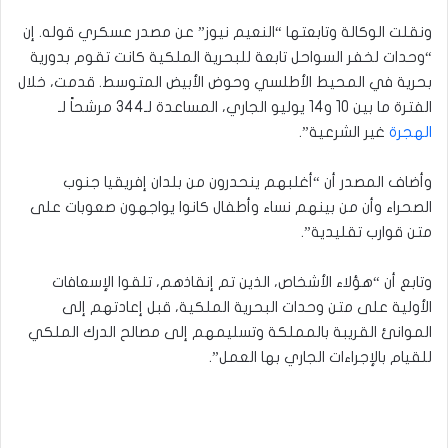
ونقلت الوكالة وتابعتها “النعيم نيوز” عن مصدر عسكري قوله. إن
“وحدات لخفر السواحل تابعة للبحرية الملكية كانت تقوم بدورية
بحرية في المحيط الأطلسي وحوض الأبيض المتوسط. قدمت، خلال
الفترة ما بين 10 و14 يوليو الجاري، المساعدة لـ344 مرشحاً لـ
الهجرة
غير الشرعية”.
وأضاف المصدر أن “أغلبهم ينحدرون من بلدان إفريقيا جنوب
الصحراء وأن من بينهم نساء وأطفال كانوا يواجهون صعوبات على
متن قوارب تقليدية”.
وتابع أن “هؤلاء الأشخاص، الذين تم إنقاذهم، تلقوا الإسعافات
الأولية على متن وحدات البحرية الملكية، قبل إعادتهم إلى
الموانئ القريبة بالمملكة وتسليمهم إلى مصالح الدرك الملكي
للقيام بالإجراءات الجاري بها العمل”.