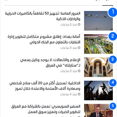
ح
و
المرور العامة: تجهيز 50 تقاطعاً بالكاميرات الحرارية
ا
والرادارات الذكية
ر
منذ 3 ساعات
ا
ل
أمانة بغداد: إطلاق مشروع متكامل لتطوير إدارة
ا
النفايات بالتعاون مع البنك الدولي
س
منذ 3 ساعات
ت
ر
ا
الإعلام والاتصالات: لا يوجد وكيل رسمي
ت
لـ”ستارلنك” في العراق
ي
منذ 3 ساعات
ج
ي
الداخلية: تسجيل أكثر من 20 ألف سلاح شخصي
ا
ومصادرة آلاف الأسلحة والاعتدة خلال تموز
ل
منذ 4 ساعات
م
ق
السفير السويسري: نعمل بالشراكة مع العراق
ب
لتطوير الخبرات وتعزيز سوق العمل
ل