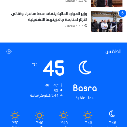
منذ 4 ساعات
ة
وزير الموارد المائية يتفقد سدة سامراء وقناتي
الثرثار لمتابعة جاهزيتهما التشغيلية
منذ 4 ساعات
الطقس
45
℃
46º - 40º
Basra
6%
5.44 كيلومتر/ساعة
سماء صافية
51
49
49
49
46
℃
℃
℃
℃
℃