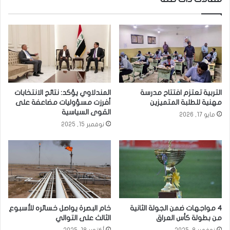
ل
ب
م
م
ز
ع
ي
م
ف
ل
ة
ل
ف
ل
ي
ح
التربية تعتزم افتتاح مدرسة
المندلاوي يؤكد: نتائج الانتخابات
ب
ص
مهنية للطلبة المتميزين
أفرزت مسؤوليات مضاعفة على
غ
و
القوى السياسية
مايو 17, 2026
د
ف
نوفمبر 15, 2025
ا
ي
د
ا
ل
ق
ا
ئ
م
4 مواجهات ضمن الجولة الثانية
خام البصرة يواصل خسائره للأسبوع
من بطولة كأس العراق
الثالث على التوالي
نوفمبر 8, 2025
أكتوبر 18, 2025