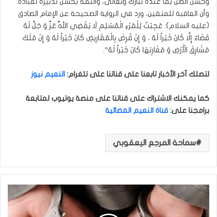
وحسن الظنّ بما عنده تبارك وتعالى، والثقة بحسن تدبيره لعباده.
وأن العاقبة للمتقين، ورد في الرواية الصحيحة عن الإمام الصادق
(عليه السلام): عَجِبْتُ لِلْمَرْءِ الْمُسْلِمِ‌ لَا يَقْضِي اللَّهُ عَزَّ وَ جَلَّ لَهُ
قَضَاءً إِلَّا كَانَ خَيْراً لَهُ ، وَ إِنْ قُرِضَ بِالْمَقَارِيضِ كَانَ خَيْراً لَهُ وَ إِنْ مَلَكَ
مَشَارِقَ الْأَرْضِ وَ مَغَارِبَهَا كَانَ خَيْراً لَهُ”.
لتصلك آخر الأخبار تابعنا على قناتنا على تلغرام
:
النعيم نيوز
كما يمكنك الاشتراك على قناتنا على منصة يوتيوب لمتابعة
برامجنا على
:
قناة النعيم الفضائية
سماحة المرجع اليعقوبي
ا
ل
ق