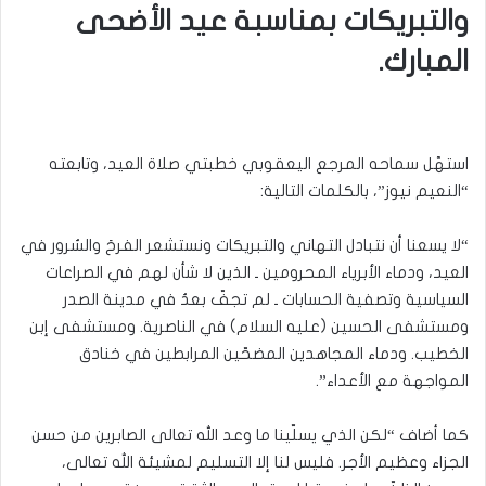
والتبريكات بمناسبة عيد الأضحى
المبارك.
استهَّل سماحه المرجع اليعقوبي خطبتي صلاة العيد، وتابعته
“النعيم نيوز”، بالكلمات التالية:
“لا يسعنا أن نتبادل التهاني والتبريكات ونستشعر الفرحَ والسُرور في
العيد، ودماء الأبرياء المحرومين ـ الذين لا شأن لهم في الصراعات
السياسية وتصفية الحسابات ـ لم تجفّ بعدُ في مدينة الصدر
ومستشفى الحسين (عليه السلام) في الناصرية. ومستشفى إبن
الخطيب. ودماء المجاهدين المضحّين المرابطين في خنادق
المواجهة مع الأعداء”.
كما أضاف “لكن الذي يسلّينا ما وعد الله تعالى الصابرين من حسن
الجزاء وعظيم الأجر. فليس لنا إلا التسليم لمشيئة الله تعالى،