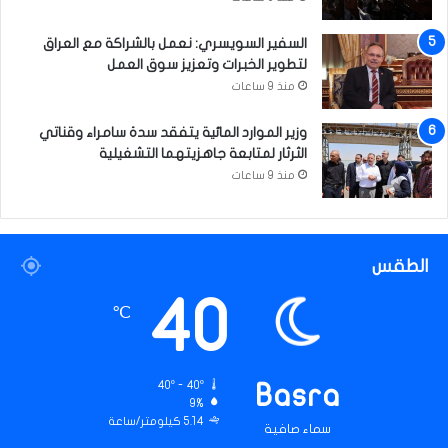
السفير السويسري: نعمل بالشراكة مع العراق
لتطوير الخبرات وتعزيز سوق العمل
منذ 9 ساعات
وزير الموارد المائية يتفقد سدة سامراء وقناتي
الثرثار لمتابعة جاهزيتهما التشغيلية
منذ 9 ساعات
الطقس
40
℃
40º - 40º
Basra
9%
5.14 كيلومتر/ساعة
سماء صافية