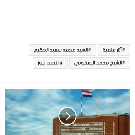
آثار علمية
السيد محمد سعيد الحكيم
الشيخ محمد اليعقوبي
النعيم نيوز
ا
ل
ت
خ
ط
ي
ط