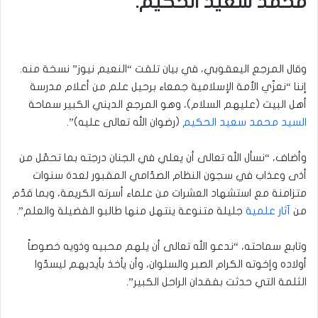
محمد سعيد الحكيم.
وقال المرجع اليعقوبي، في بيان تلقت “النعيم نيوز” نسخة منه.
إننا “نعزّي الأمة الإسلامية جمعاء برحيل علم من أعلام مدرسة
أهل البيت (عليهم السلام)، وهو المرجع الديني الكبير سماحة
السيد محمد سعيد الحكيم
(رضوان الله تعالى عليه)”.
وأضاف، “نسأل الله تعالى أن يعلي في الجنان درجته بما تحمّل من
أذى وعذاب في سجون النظام الصدّامي المقبور لعدة سنوات
متزامنة مع استشهاد العشرات من علماء أسرته الكريمة، وبما قدّم
من
آثار علمية
جليلة متنوعة ينتهل منها طالبو الفضيلة والعلم”.
وتابع سماحته، “ندعو الله تعالى أن يلهم محبيه وذويه خصوصاً
أولاده وإخوته الكرام الصبر والسلوان، وأن يأخذ بأيديهم ليسدّوا
الثلمة التي حدثت بفقدان الراحل الكبير”.