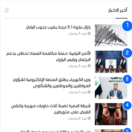
س
ت
أخبر الاخبار
ر
و
زلزال بقوة 5.1 درجة يضرب جنوب اليابان
ل
منذ 5 ساعات
ف
ي
ا
ل
الأمن النيابية: حملة مكافحة الفساد تحظى بدعم
د
البرلمان ورئيس الوزراء
م
منذ 5 ساعات
وزير الكهرباء يطلق المنصة الإلكترونية لشؤون
المواطنين والموظفين والشكاوى
منذ 5 ساعات
شرطة البصرة تضبط ثلاث حاويات مهربة وتلقي
القبض على متورطين
منذ 6 ساعات