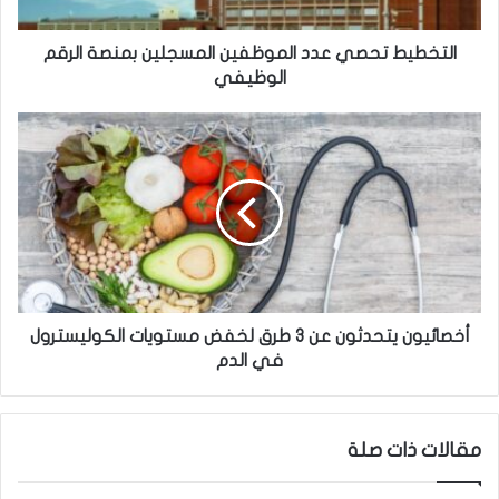
ت
ح
ص
التخطيط تحصي عدد الموظفين المسجلين بمنصة الرقم
ي
الوظيفي
ع
د
أ
د
خ
ا
ص
ل
ا
م
ئ
و
ي
ظ
و
ف
ن
ي
ي
ن
ت
أخصائيون يتحدثون عن 3 طرق لخفض مستويات الكوليسترول
ا
ح
في الدم
ل
د
م
ث
س
و
مقالات ذات صلة
ج
ن
ل
ع
ي
ن