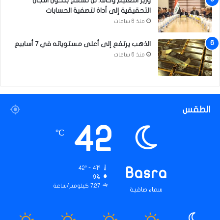
وزير التعليم وكالة: لن نسمح بتحول اللجان
التحقيقية إلى أداة لتصفية الحسابات
منذ 6 ساعات
الذهب يرتفع إلى أعلى مستوياته في 7 أسابيع
منذ 6 ساعات
الطقس
42
℃
42º - 41º
Basra
9%
7.27 كيلومتر/ساعة
سماء صافية