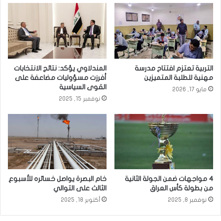
ن
3
ب
ط
م
ر
ن
ق
ص
ل
ة
خ
التربية تعتزم افتتاح مدرسة
المندلاوي يؤكد: نتائج الانتخابات
ا
ف
مهنية للطلبة المتميزين
أفرزت مسؤوليات مضاعفة على
ل
ض
القوى السياسية
مايو 17, 2026
ر
م
نوفمبر 15, 2025
ق
س
م
ت
ا
و
ل
ي
و
ا
ظ
ت
ي
ا
ف
ل
4 مواجهات ضمن الجولة الثانية
خام البصرة يواصل خسائره للأسبوع
ي
ك
من بطولة كأس العراق
الثالث على التوالي
و
نوفمبر 8, 2025
أكتوبر 18, 2025
ل
ي