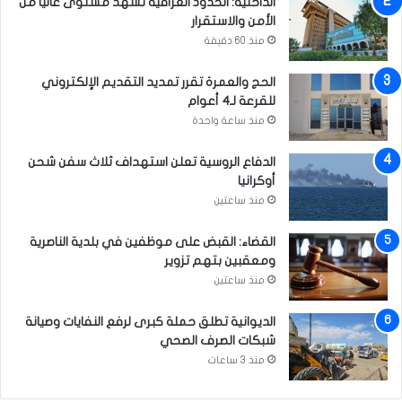
الداخلية: الحدود العراقية تشهد مستوى عالياً من
ف
الأمن والاستقرار
ي
ا
منذ 60 دقيقة
ل
ت
الحج والعمرة تقرر تمديد التقديم الإلكتروني
ح
للقرعة لـ4 أعوام
ض
منذ ساعة واحدة
ي
ر
الدفاع الروسية تعلن استهداف ثلاث سفن شحن
ل
أوكرانيا
ي
منذ ساعتين
و
م
القضاء: القبض على موظفين في بلدية الناصرية
ا
ومعقبين بتهم تزوير
ل
منذ ساعتين
ا
ن
الديوانية تطلق حملة كبرى لرفع النفايات وصيانة
ت
شبكات الصرف الصحي
خ
ا
منذ 3 ساعات
ب
ا