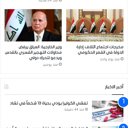
منذ 24 ساعة
ن
ا
ف
ل
ط
م
و
ف
ا
و
ل
ض
ك
ي
ه
ة
مخرجات اجتماع ائتلاف إدارة
وزير الخارجية: العراق يرفض
ر
ق
الدولة في القصر الحكومي
محاولات التهجير القسري بالقدس
ب
ط
ويدعو لتحرك دولي
منذ يوم واحد
ا
ع
منذ يومين
ء
ت
ش
و
أخبر الاخبار
ط
اً
ك
تفشي الكوليرا يودي بحياة 13 شخصاً في تشاد
ب
منذ 44 دقيقة
ي
ر
اً