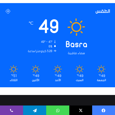
ت
الطقس
49
℃
49º - 41º
Basra
6%
5.28 كيلومتر/ساعة
سماء صافية
51
49
49
49
49
℃
℃
℃
℃
℃
الجمعة
السبت
الأحد
الأثنين
الثلاثاء