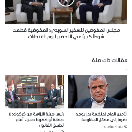
م
ل
ة
م
ق
ف
ر
و
ا
ض
مجلس المفوضين للسفير السويدي: المفوضية قطعت
ر
ي
شوطاً كبيراً في التحضير ليوم الانتخابات
ا
ن
ت
ل
ت
ل
مقالات ذات صلة
ت
س
ع
ف
ل
ي
ق
ر
ب
ا
ق
ل
ط
س
ا
و
ع
ي
الأمين العام لمنظمة بدر يوجه
رئيس هيئة النزاهة من كركوك: لا
ي
د
دعوة إلى فصائل المقاومة
حصانة أو خطوط حمراء أمام
ا
ي
تطبيق القانون
منذ 4 ساعات
ل
: