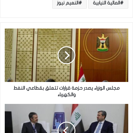
المالية النيابية
النعيم نيوز
م
ج
ل
س
ا
ل
و
ز
ر
ا
مجلس الوزراء يصدر حزمة قرارات تتعلق بقطاعي النفط
ء
والكهرباء
ي
ص
م
د
ج
ر
ل
ح
س
ز
ا