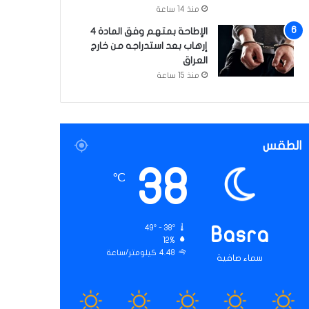
منذ 14 ساعة
الإطاحة بمتهم وفق المادة 4
إرهاب بعد استدراجه من خارج
العراق
منذ 15 ساعة
الطقس
38
℃
49º - 38º
Basra
12%
4.48 كيلومتر/ساعة
سماء صافية