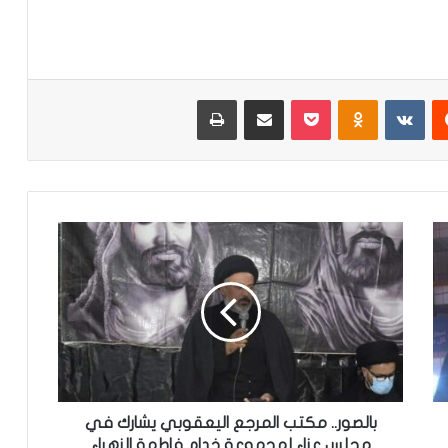
‏Reddit
‏VKontakte
Odnoklassniki
‫Pocket
مشاركة عبر البريد
طباعة
ب
ا
ل
ص
و
ر
.
.
م
ك
بالصور.. مكتب المرجع اليعقوبي يشارك في
ت
مجلس عزاء لمجموعة خدام فاطمة الزهراء