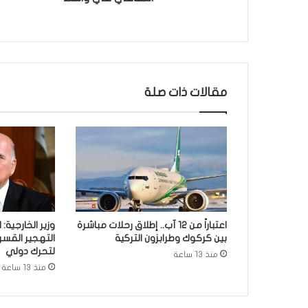
ت
ا
ح
ف
ع
ا
مقالات ذات صلة
ل
ي
ا
ت
م
خ
ي
م
ع
اعتباراً من 12 آب.. إطلاق رحلات مباشرة
وزير الخارجية:
ا
بين كركوك وطرابزون التركية
التهجير القس
ش
لتحرك دولي
منذ 13 ساعة
و
منذ 13 ساعة
ر
ا
ء