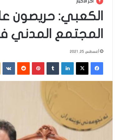
أخر الأخبار
الكعبي: حريصون ع
المجتمع المدني في
أغسطس 25, 2021
فيسبوك
‫X
لينكدإن
‏Tumblr
بينتيريست
‏Reddit
‏VKontakte