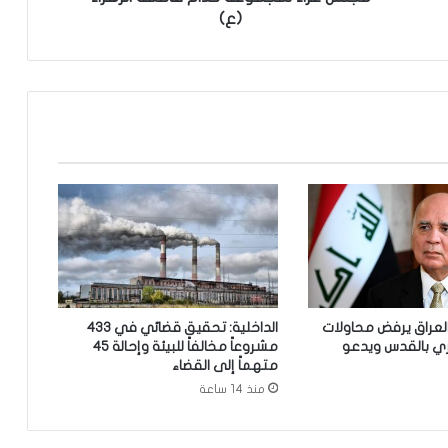
ب
(ع)
ا
ل
م
ر
ج
ع
ا
ل
ي
ع
ق
و
ب
ي
 العراق يرفض محاولات
الداخلية: تحقيق قضائي في 433
ي
ري بالقدس ويدعو
مشروعاً مخالفاً للبيئة وإحالة 45
ش
متهماً إلى القضاء
ا
منذ 14 ساعة
ر
ك
ف