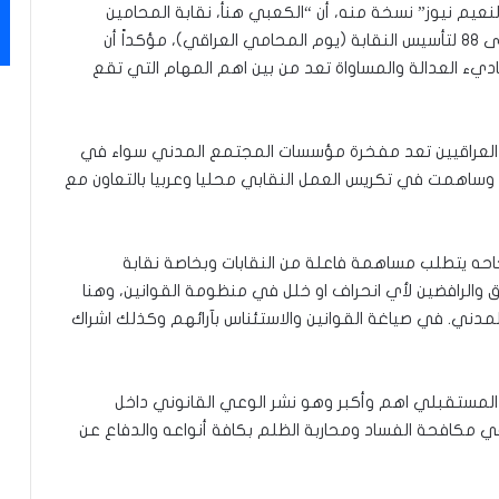
لنعيم نيوز” نسخة منه، أن “الكعبي هنأ، نقابة المحامين
العراقيين. وكافة المحامين في البلاد ، بمناسبة الذكرى ٨٨ لتأسيس النقابة (يوم المحامي العراقي)، مؤكداً أن
باديء العدالة والمساواة تعد من بين اهم المهام التي تقع
ين العراقيين تعد مفخرة مؤسسات المجتمع المدني سواء في
ال وساهمت في تكريس العمل النقابي محليا وعربيا بالتعاون مع
نجاحه يتطلب مساهمة فاعلة من النقابات وبخاصة نقابة
ق والرافضين لأي انحراف او خلل في منظومة القوانين، وهنا
ني. في صياغة القوانين والاستئناس بآرائهم وكذلك اشراك
ن المستقبلي اهم وأكبر وهو نشر الوعي القانوني داخل
ي مكافحة الفساد ومحاربة الظلم بكافة أنواعه والدفاع عن