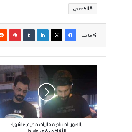
الكعبي
فيسبوك
‫X
لينكدإن
‏Tumblr
بينتيريست
شاركها
ب
ا
ل
ص
و
ر
.
.
ا
ف
بالصور.. افتتاح فعاليات مخيم عاشوراء
ت
الثقافي في واسط