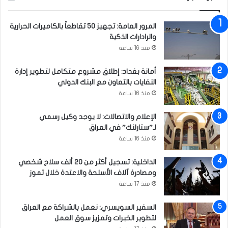
ب
ر
ل
و
المرور العامة: تجهيز 50 تقاطعاً بالكاميرات الحرارية
م
ن
والرادارات الذكية
خ
ا
منذ 16 ساعة
ر
ج
أمانة بغداد: إطلاق مشروع متكامل لتطوير إدارة
ا
النفايات بالتعاون مع البنك الدولي
ت
ا
منذ 16 ساعة
ل
ق
الإعلام والاتصالات: لا يوجد وكيل رسمي
م
لـ”ستارلنك” في العراق
ة
منذ 16 ساعة
ا
ل
الداخلية: تسجيل أكثر من 20 ألف سلاح شخصي
ث
ومصادرة آلاف الأسلحة والاعتدة خلال تموز
ل
منذ 17 ساعة
ا
ث
السفير السويسري: نعمل بالشراكة مع العراق
ي
لتطوير الخبرات وتعزيز سوق العمل
ة