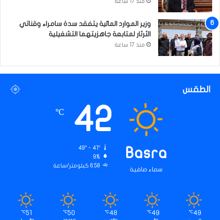
منذ 17 ساعة
وزير الموارد المائية يتفقد سدة سامراء وقناتي
الثرثار لمتابعة جاهزيتهما التشغيلية
منذ 17 ساعة
الطقس
42
℃
49º - 41º
Basra
9%
6.58 كيلومتر/ساعة
سماء صافية
51
50
48
49
49
℃
℃
℃
℃
℃