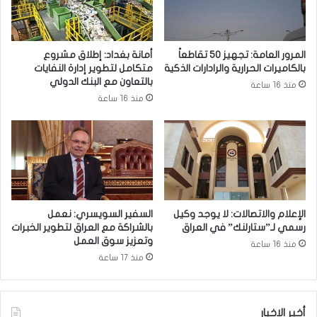
ح
ف
ل
ا
ب
ع
و
ل
المرور العامة: تجهيز 50 تقاطعاً
أمانة بغداد: إطلاق مشروع
س
ي
بالكاميرات الحرارية والرادارات الذكية
متكامل لتطوير إدارة النفايات
ي
ة
بالتعاون مع البنك الدولي
منذ 16 ساعة
ي
ا
منذ 16 ساعة
ؤ
ل
ك
ق
د
ن
د
ا
ع
ع
م
ا
م
ل
ج
و
الإعلام والاتصالات: لا يوجد وكيل
السفير السويسري: نعمل
ل
ا
رسمي لـ”ستارلنك” في العراق
بالشراكة مع العراق لتطوير الخبرات
س
ق
وتعزيز سوق العمل
منذ 16 ساعة
ا
ي
منذ 17 ساعة
ل
م
ن
ن
و
ك
أخبر الاخبار
ا
و