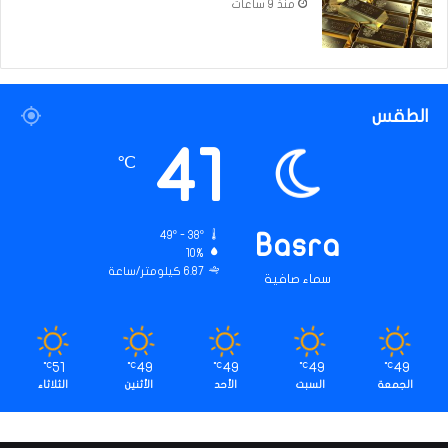
منذ 9 ساعات
الطقس
41
℃
49º - 38º
Basra
10%
6.87 كيلومتر/ساعة
سماء صافية
51
49
49
49
49
℃
℃
℃
℃
℃
الجمعة
السبت
الأحد
الأثنين
الثلاثاء