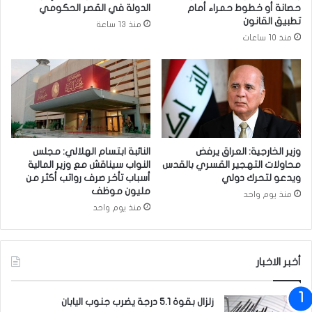
ة
حصانة أو خطوط حمراء أمام
الدولة في القصر الحكومي
ا
ا
تطبيق القانون
منذ 13 ساعة
ل
ل
منذ 10 ساعات
م
س
ذ
ب
ا
ع
ه
ب
ب
ش
ف
أ
ي
ن
ق
أ
وزير الخارجية: العراق يرفض
النائبة ابتسام الهلالي: مجلس
م
ف
محاولات التهجير القسري بالقدس
النواب سيناقش مع وزير المالية
(
غ
ويدعو لتحرك دولي
أسباب تأخر صرف رواتب أكثر من
ص
مليون موظف
ا
منذ يوم واحد
و
ن
منذ يوم واحد
ر
س
)
ت
ا
أخبر الاخبار
ن
زلزال بقوة 5.1 درجة يضرب جنوب اليابان