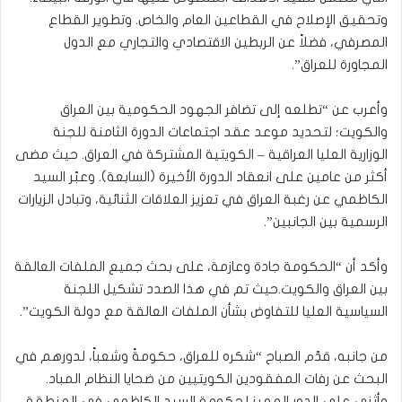
وتحقيق الإصلاح في القطاعين العام والخاص. وتطوير القطاع
المصرفي، فضلاً عن الربطين الاقتصادي والتجاري مع الدول
المجاورة للعراق”.
وأعرب عن “تطلعه إلى تضافر الجهود الحكومية بين العراق
والكويت؛ لتحديد موعد عقد اجتماعات الدورة الثامنة للجنة
الوزارية العليا العراقية – الكويتية المشتركة في العراق. حيث مضى
أكثر من عامين على انعقاد الدورة الأخيرة (السابعة). وعبّر السيد
الكاظمي عن رغبة العراق في تعزيز العلاقات الثنائية، وتبادل الزيارات
الرسمية بين الجانبين”.
وأكد أن “الحكومة جادة وعازمة، على بحث جميع الملفات العالقة
بين العراق والكويت.حيث تم في هذا الصدد تشكيل اللجنة
السياسية العليا للتفاوض بشأن الملفات العالقة مع دولة الكويت”.
من جانبه، قدّم الصباح “شكره للعراق، حكومةً وشعباً، لدورهم في
البحث عن رفات المفقودين الكويتيين من ضحايا النظام المباد.
وأثنى على الدور المميز لحكومة السيد الكاظمي في المنطقة.