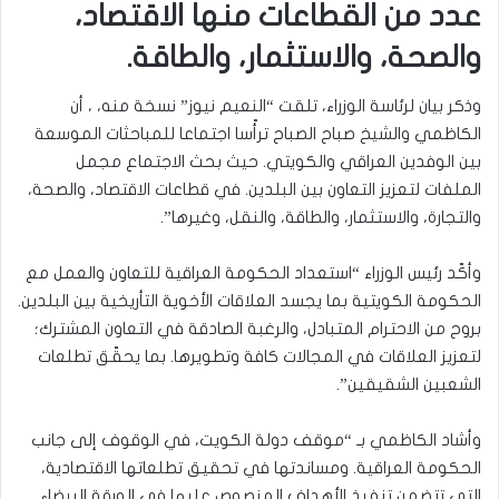
عدد من القطاعات منها الاقتصاد،
والصحة، والاستثمار، والطاقة.
وذكر بيان لرئاسة الوزراء، تلقت “النعيم نيوز” نسخة منه، ، أن
الكاظمي والشيخ صباح الصباح ترأّسا اجتماعا للمباحثات الموسعة
بين الوفدين العراقي والكويتي. حيث بحث الاجتماع مجمل
الملفات لتعزيز التعاون بين البلدين. في قطاعات الاقتصاد، والصحة،
والتجارة، والاستثمار، والطاقة، والنقل، وغيرها”.
وأكّد رئيس الوزراء “استعداد الحكومة العراقية للتعاون والعمل مع
الحكومة الكويتية بما يجسد العلاقات الأخوية التأريخية بين البلدين.
بروح من الاحترام المتبادل، والرغبة الصادقة في التعاون المشترك؛
لتعزيز العلاقات في المجالات كافة وتطويرها. بما يحقّق تطلعات
الشعبين الشقيقين”.
وأشاد الكاظمي بـ “موقف دولة الكويت، في الوقوف إلى جانب
الحكومة العراقية. ومساندتها في تحقيق تطلعاتها الاقتصادية،
التي تتضمن تنفيذ الأهداف المنصوص عليها في الورقة البيضاء.