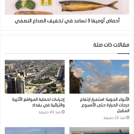
ه
و
م
م
ي
ي
ة
غ
أحماض أوميغا 3 تساعد في تخفيف الصداع النصفي
ا
ا
ل
3
ح
ت
مقالات ذات صلة
ذ
س
ر
ا
و
ع
أ
د
خ
ف
ذ
ي
ا
ت
ل
خ
ح
ف
الأنواء الجوية: استمرار ارتفاع
إجراءات لحماية المواقع الأثرية
ي
ي
درجات الحرارة حتى الأسبوع
والتراثية في بغداد
ط
ف
المقبل
منذ 43 دقيقة
ة
ا
منذ 23 دقيقة
م
ل
ن
ص
ب
د