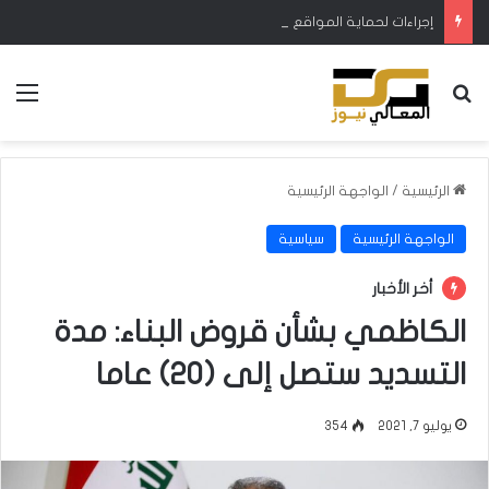
إجراءات لحماية المواقع الأثرية والتراثية في بغداد
بحث عن
الق
الرئيسية
/
الواجهة الرئيسية
الواجهة الرئيسية
سياسية
أخر الأخبار
الكاظمي بشأن قروض البناء: مدة
التسديد ستصل إلى (20) عاما
يوليو 7, 2021
354