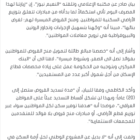
بيان صادر عن مكتبه الإعلامي وتلقته “النعيم نيوز”، إن “زيارتنا لهذا
المصرف اليوم تأتي استكمالاً لما بدأناه من مبادرات تتعلق بتوزيع
الأراضي السكنية للمواطنين. ومنح القروض الميسرة لهم؛ لغرض
بنائها”، مبينا أنه “وجّهنا بتسهيل الإجراءات وتجاوز الروتين
والبيروقراطية في ترويج معاملات المواطنين”.
وأشار إلى أنه “خصصنا مبالغ طائلة لتمويل منح القروض للمواطنين
بفوائد تصل الى الصفر، وبشروط ميسرة”، لافتا الى أن “البنك
المركزي وبتوجيه من الحكومة عمل على زيادة مخصصات قطاع
الإسكان من أجل شمول أكبر عدد من المستفيدين”.
وأكد الكاظمي وفقا للبيان، أن “مدة تسديد القروض ستصل إلى
(20) عاماً؛ وبهذا لن تشكل أقساط التسديد عبئاً على المواطن
العراقي”، موضحا أنه “هدفنا توفير سكن لكل المواطنين سواء عبر
توزيع قطع الأراضي، أو مبادرات منح قروض بلا فوائد للمتقدمين
للمجمعات الاستثمارية”.
ولفت إلى أنه “لا بديل عن المشروع الوطني لحل أزمة السكن في