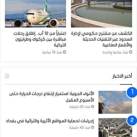
ق
ا
ا
ع
ي
ا
ا
ل
’
ن
الكشف عن مقترح حكومي لإدارة
اعتباراً من 12 آب.. إطلاق رحلات
د
ص
السدود عبر التقنيات الحديثة
مباشرة بين كركوك وطرابزون
ا
ف
والأقمار الصناعية
التركية
ع
ي
منذ ساعة واحدة
منذ 19 ساعة
ش
’
أخبر الاخبار
الأنواء الجوية: استمرار ارتفاع درجات الحرارة حتى
الأسبوع المقبل
منذ 23 دقيقة
إجراءات لحماية المواقع الأثرية والتراثية في بغداد
منذ 43 دقيقة