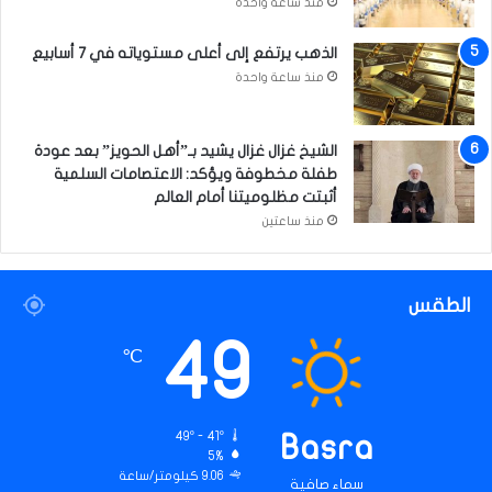
منذ ساعة واحدة
ا
ل
م
الذهب يرتفع إلى أعلى مستوياته في 7 أسابيع
ؤ
منذ ساعة واحدة
م
ن
ي
الشيخ غزال غزال يشيد بـ”أهل الحويز” بعد عودة
ن
طفلة مخطوفة ويؤكد: الاعتصامات السلمية
(
أثبتت مظلوميتنا أمام العالم
ع
منذ ساعتين
)
الطقس
49
℃
49º - 41º
Basra
5%
9.06 كيلومتر/ساعة
سماء صافية