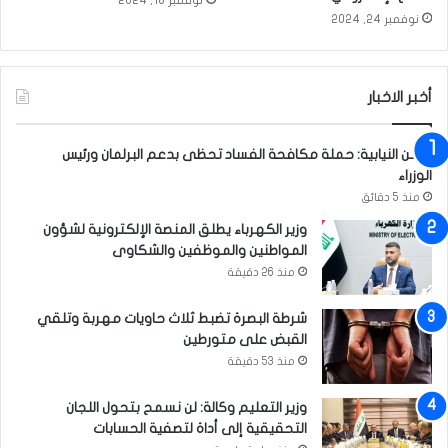
ز
ص
نوفمبر 24, 2024
م
ح
ة
ف
ا
ي
ل
ي
أخبر الاخبار
م
ن
ن
ت
الأمن النيابية: حملة مكافحة الفساد تحظى بدعم البرلمان ورئيس
ا
ق
الوزراء
خ
ي
ف
منذ 5 دقائق
م
ي
ن
وزير الكهرباء يطلق المنصة الإلكترونية لشؤون
ا
د
المواطنين والموظفين والشكاوى
ل
و
منذ 26 دقيقة
ع
ة
ر
ح
شرطة البصرة تضبط ثلاث حاويات مهربة وتلقي
ا
و
القبض على متورطين
ق
ل
منذ 53 دقيقة
أ
م
وزير التعليم وكالة: لن نسمح بتحول اللجان
ي
التحقيقية إلى أداة لتصفية الحسابات
ر