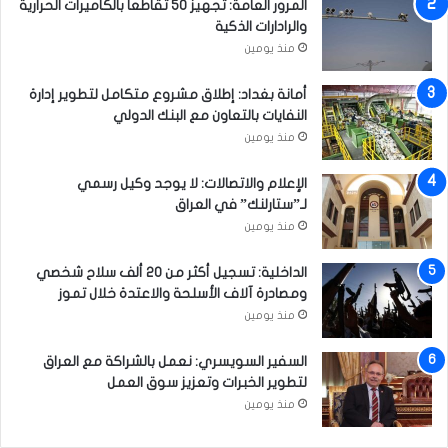
ا
المرور العامة: تجهيز 50 تقاطعاً بالكاميرات الحرارية
خ
ت
والرادارات الذكية
و
س
منذ يومين
ط
ب
أمانة بغداد: إطلاق مشروع متكامل لتطوير إدارة
غ
النفايات بالتعاون مع البنك الدولي
د
منذ يومين
ا
د
الإعلام والاتصالات: لا يوجد وكيل رسمي
لـ”ستارلنك” في العراق
منذ يومين
الداخلية: تسجيل أكثر من 20 ألف سلاح شخصي
ومصادرة آلاف الأسلحة والاعتدة خلال تموز
منذ يومين
السفير السويسري: نعمل بالشراكة مع العراق
لتطوير الخبرات وتعزيز سوق العمل
منذ يومين