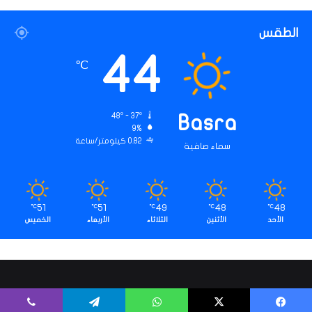
الطقس
44
℃
48º - 37º
Basra
9%
0.82 كيلومتر/ساعة
سماء صافية
51
51
49
48
48
℃
℃
℃
℃
℃
الأحد
الأثنين
الثلاثاء
الأربعاء
الخميس