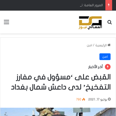
المرور العامة: تجهيز 50 تقاطعاً بالكاميرات الحرارية والرادارات الذكية
بحث عن
الق
الرئيسية
/
امن
امن
أخر الأخبار
القبض على ‘مسؤول في مفارز
التفخيخ’ لدى داعش شمال بغداد
يوليو 17, 2021
790