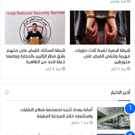
منذ يومين
ا
ا
و
ل
ب
م
ل
ث
ج
ن
ي
ى
ك
و
ا
ي
شرطة البصرة تضبط ثلاث حاويات
شرطة السكك: القبض على متهم
ب
ن
مهربة وتلقي القبض على
رشق قطار الزائرين بالحجارة ووضعنا
ض
ق
متورطين
خطة للحد من الظاهرة
ح
ذ
منذ 3 أيام
منذ 4 أيام
ا
ح
ي
ا
ا
و
ا
أخبر الاخبار
ي
ل
ة
ف
ص
أمانة بغداد تتجه لخصخصة قطاع النفايات
ي
و
واستثماره خلال المرحلة المقبلة
ض
ا
منذ 7 دقائق
ا
ر
ن
ي