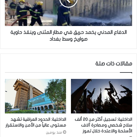
ر
ع
ا
ا
ق
ل
ي
م
ع
د
الدفاع المدني يخمد حريق في مطار المثنى وينقذ حاوية
ل
ن
صواريخ وسط بغداد
ن
ي
ت
ي
ض
خ
مقالات ذات صلة
ا
م
م
د
ن
ح
ه
ر
م
ي
ع
ق
أ
ف
ل
ي
م
م
الداخلية: تسجيل أكثر من 20 ألف
الداخلية: الحدود العراقية تشهد
ا
ط
سلاح شخصي ومصادرة آلاف
مستوى عالياً من الأمن والاستقرار
ن
ا
الأسلحة والاعتدة خلال تموز
منذ يومين
ي
ر