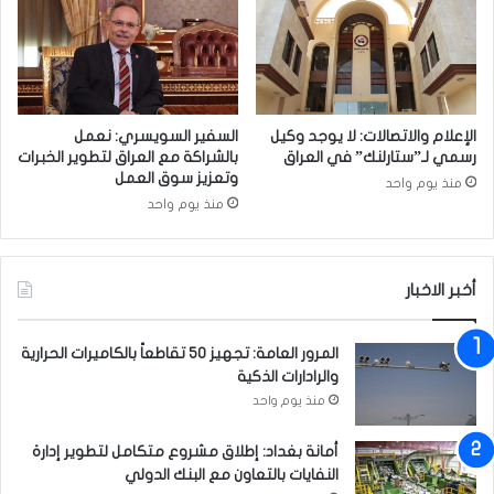
ذ
و
ف
ر
ي
ا
ا
ء
ل
ب
ب
ا
الإعلام والاتصالات: لا يوجد وكيل
السفير السويسري: نعمل
ص
ح
رسمي لـ”ستارلنك” في العراق
بالشراكة مع العراق لتطوير الخبرات
ـ
ت
وتعزيز سوق العمل
منذ يوم واحد
ـ
ج
منذ يوم واحد
ر
ا
ة
ز
م
ر
ت
أخبر الاخبار
ئ
ل
ي
ب
س
المرور العامة: تجهيز 50 تقاطعاً بالكاميرات الحرارية
س
م
والرادارات الذكية
اً
أ
منذ يوم واحد
ب
ت
ا
م
س
أمانة بغداد: إطلاق مشروع متكامل لتطوير إدارة
و
ت
النفايات بالتعاون مع البنك الدولي
ا