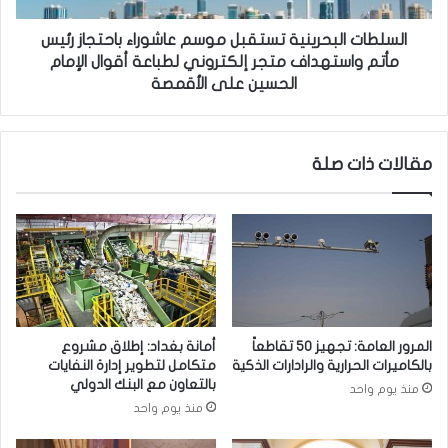
إ
ل
ح
ب
السلطات البحرينية تستقبل موسم عاشوراء باحتجاز رئيس
ـ
ح
مأتم واستهداف متجر إلكتروني لطباعة أقوال الإمام
ـ
ر
الحسين على الأقمصة
د
ي
ى
ن
د
ي
و
مقالات ذات صلة
ة
ا
ت
ئ
س
ـ
ت
ـ
ق
ر
ب
ا
ل
ل
م
ت
و
المرور العامة: تجهيز 50 تقاطعاً
أمانة بغداد: إطلاق مشروع
ن
س
بالكاميرات الحرارية والرادارات الذكية
متكامل لتطوير إدارة النفايات
ف
م
بالتعاون مع البنك الدولي
منذ يوم واحد
ـ
ع
منذ يوم واحد
ـ
ا
ي
ش