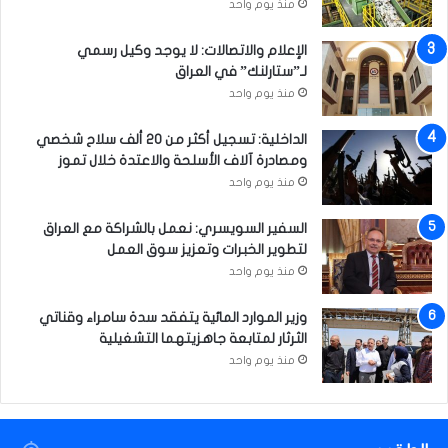
غ
س
منذ يوم واحد
ل
ت
ا
ه
الإعلام والاتصالات: لا يوجد وكيل رسمي
ل
د
لـ”ستارلنك” في العراق
م
ا
منذ يوم واحد
ن
ف
ص
م
الداخلية: تسجيل أكثر من 20 ألف سلاح شخصي
ب
ت
ومصادرة آلاف الأسلحة والاعتدة خلال تموز
ه
ج
منذ يوم واحد
ا
ر
ل
إ
السفير السويسري: نعمل بالشراكة مع العراق
و
ل
لتطوير الخبرات وتعزيز سوق العمل
ظ
ك
منذ يوم واحد
ي
ت
ف
ر
ي
وزير الموارد المائية يتفقد سدة سامراء وقناتي
و
الثرثار لمتابعة جاهزيتهما التشغيلية
ن
ي
منذ يوم واحد
ل
ط
ب
ا