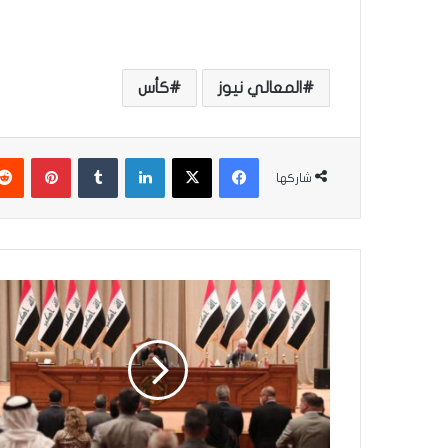
المعالي نيوز
كأس
فيسبوك
‫X
لينكدإن
‏Tumblr
بينتيريست
شاركها
ا
ل
م
ا
ل
ي
ة
ا