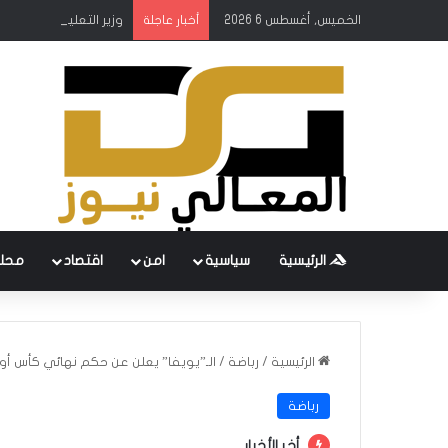
الخميس, أغسطس 6 2026
وزير التعليم وكالة: لن
أخبار عاجلة
الرئيسية
سياسية
امن
اقتصاد
محل
الرئيسية
/
رباضة
/
الـ”يويفا” يعلن عن حكم نهائي كأس أور
رباضة
أخر الأخبار