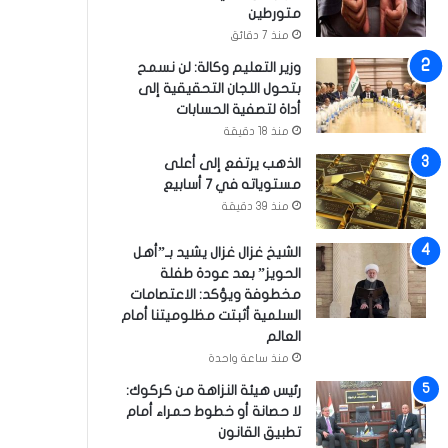
متورطين
منذ 7 دقائق
وزير التعليم وكالة: لن نسمح
بتحول اللجان التحقيقية إلى
أداة لتصفية الحسابات
منذ 18 دقيقة
الذهب يرتفع إلى أعلى
مستوياته في 7 أسابيع
منذ 39 دقيقة
الشيخ غزال غزال يشيد بـ”أهل
الحويز” بعد عودة طفلة
مخطوفة ويؤكد: الاعتصامات
السلمية أثبتت مظلوميتنا أمام
العالم
منذ ساعة واحدة
رئيس هيئة النزاهة من كركوك:
لا حصانة أو خطوط حمراء أمام
تطبيق القانون