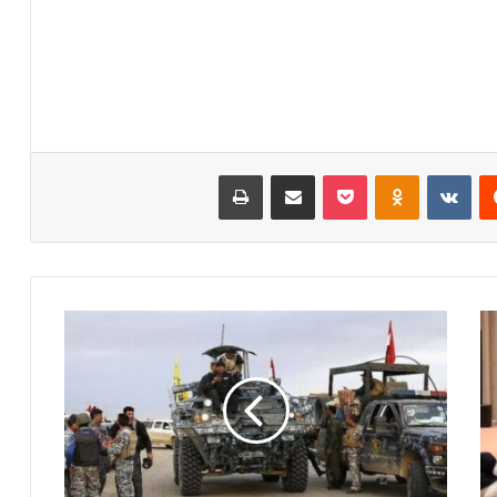
‏Reddit
‏VKontakte
Odnoklassniki
‫Pocket
مشاركة عبر البريد
طباعة
ا
ل
ع
م
ل
ي
ا
ت