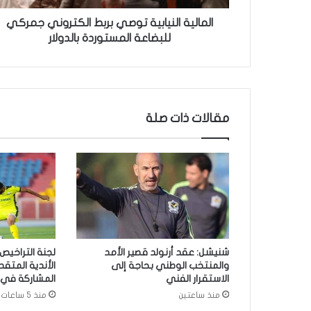
ل
ن
المالية النيابية توصي بربط الكتروني جمركي
ي
للبضاعة المستوردة بالدولار
ا
ب
ي
ة
ت
مقالات ذات صلة
و
ص
ي
ب
ر
ب
ط
ا
ل
شنيشل: عقد أرنولد قصير الأمد
لجنة التراخي
ك
والمنتخب الوطني بحاجة إلى
الأندية المت
ت
الاستقرار الفني
المشاركة في 
ر
منذ ساعتين
منذ 5 ساعات
و