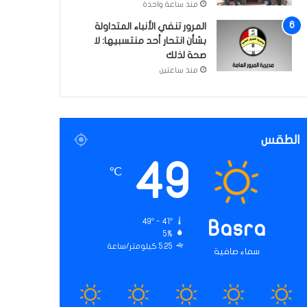
منذ ساعة واحدة
المرور تنفي الأنباء المتداولة
بشأن انتحار أحد منتسبيها: لا
صحة لذلك
منذ ساعتين
الطقس
49
℃
49º - 41º
Basra
5%
5.25 كيلومتر/ساعة
سماء صافية