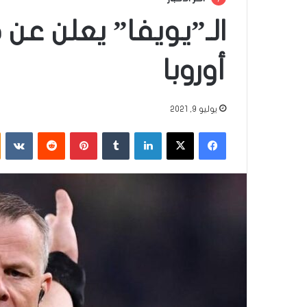
الـ”يويفا” يعلن ع
أوروبا
يوليو 9, 2021
فيسبوك
‫X
لينكدإن
‏Tumblr
بينتيريست
‏Reddit
‏VKontakte