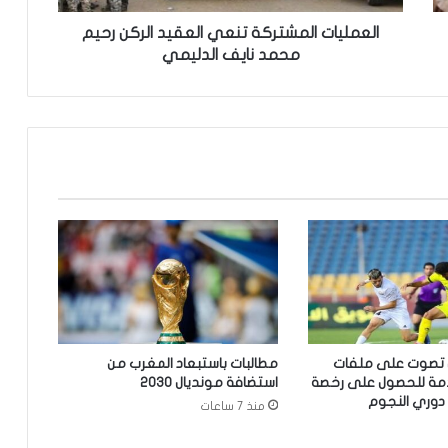
ا
ل
العمليات المشتركة تنعي العقيد الركن رحيم
م
محمد نايف الدليمي
ش
ت
ر
ك
ة
ت
ن
ع
ي
ا
ل
ع
ق
ي
ص تصوت على ملفات
مطالبات باستبعاد المغرب من
د
قدمة للحصول على رخصة
استضافة مونديال 2030
ا
دوري النجوم
منذ 7 ساعات
ل
ر