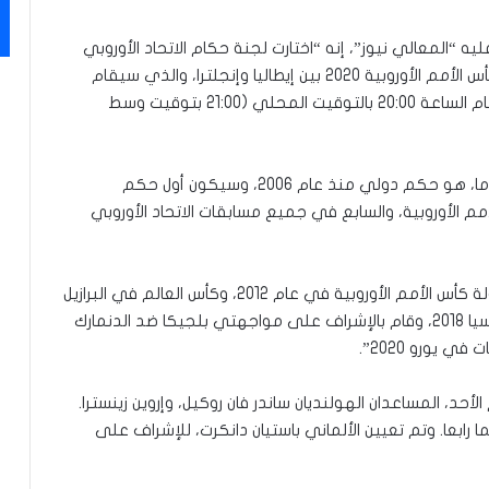
 “المعالي نيوز”، إنه “اختارت لجنة حكام الاتحاد الأوروبي
لكرة القدم، الهولندي بيورن كويبرس، لإدارة نهائي كأس الأمم الأوروبية 2020 بين إيطاليا وإنجلترا، والذي سيقام
في ملعب ويمبلي بلندن، يوم الأحد 11 يوليو، في تمام الساعة 20:00 بالتوقيت المحلي (21:00 بتوقيت وسط
وأضاف البيان أن “بيورن كويبرس البالغ من العمر 48 عاما، هو حكم دولي منذ عام 2006، وسيكون أول حكم
 الأوروبية، والسابع في جميع مسابقات الاتحاد الأوروبي
وأوضح أن “كان كويبرس عضوا في فريق الحكام ببطولة كأس الأمم الأوروبية في عام 2012، وكأس العالم في البرازيل
2014. بالإضافة إلى يورو 2016 في فرنسا، ومونديال روسيا 2018، وقام بالإشراف على مواجهتي بلجيكا ضد الدنمارك
د، المساعدان الهولنديان ساندر فان روكيل، وإروين زينسترا.
رابعا. وتم تعيين الألماني باستيان دانكرت، للإشراف على