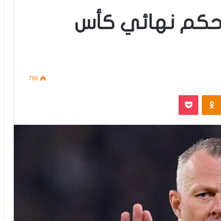
ن حكم نهائي كأس
796
‫Pocket
Odnoklassniki