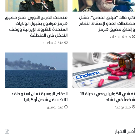
ن
م
ي
خ
ف
ا
نائب قائد “فيلق القدس”: فشل
متحدث الحرس الثوري: فتح مضيق
ي
ط
مخططات العدو لإسقاط النظام
هرمز مرهون بقبول الولايات
ا
ر
وإغلاق مضيق هرمز
المتحدة للشروط الإيرانية ووقف
ل
ا
التدخل في المنطقة
منذ 4 ساعات
ن
ل
منذ 4 ساعات
ج
ع
ف
م
ا
ل
ل
ا
ا
ل
ش
م
ر
ك
ف
ت
تفشي الكوليرا يودي بحياة 13
الدفاع الروسية تعلن استهداف
ب
شخصاً في تشاد
ثلاث سفن شحن أوكرانيا
ي
منذ يومين
منذ يومين
أخبر الاخبار