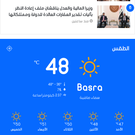
وزيرا المالية والعدل يناقشان ملف إعادة النظر
بآليات تقدير العقارات العائدة للدولة وممتلكاتها
منذ ساعتين
الطقس
48
℃
48º - 36º
Basra
7%
2.37 كيلومتر/ساعة
سماء صافية
50
51
50
48
47
℃
℃
℃
℃
℃
الأحد
الأثنين
الثلاثاء
الأربعاء
الخميس