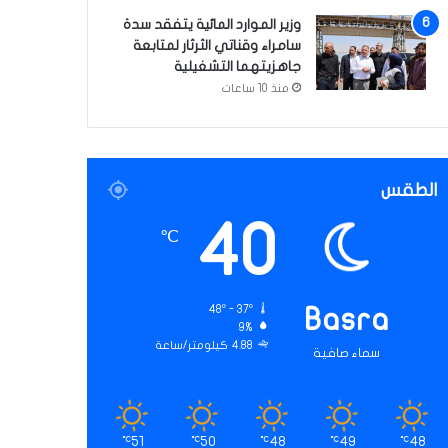
وزير الموارد المائية يتفقد سدة
سامراء وقناتي الثرثار لمتابعة
جاهزيتهما التشغيلية
منذ 10 ساعات
الطقس
40
℃
48º - 37º
Basra
9%
4.88 كيلومتر/ساعة
سماء صافية
51
50
48
49
48
℃
℃
℃
℃
℃