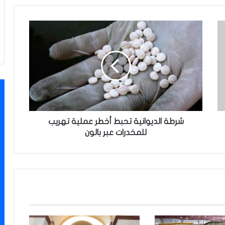
ش
ر
ط
ة
ا
ل
د
ي
و
ا
شرطة الديوانية تحبط أخطر عملية تهريب
ن
للمخدرات عبر بالون
ي
ة
ت
ح
ب
ط
أ
خ