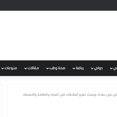
 متكامل لتطوير إدارة النفايات بالتعاون مع البنك الدولي
ي
دولي
رباضة
صحة وطب
مقالات
منوعات
كي في بغداد ويبحث تعزيز العلاقات في المياه والطاقة والاقتصاد