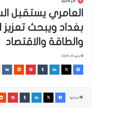
أخر الأخبار
العامري يستقبل ال
بغداد ويبحث تعزيز ا
والطاقة والاقتصاد
مايو 20, 2026
فيسبوك
‫X
لينكدإن
‏Tumblr
بينتيريست
‏Reddit
‏VKontakte
فيسبوك
‫X
لينكدإن
‏Tumblr
بينتيريست
شاركها