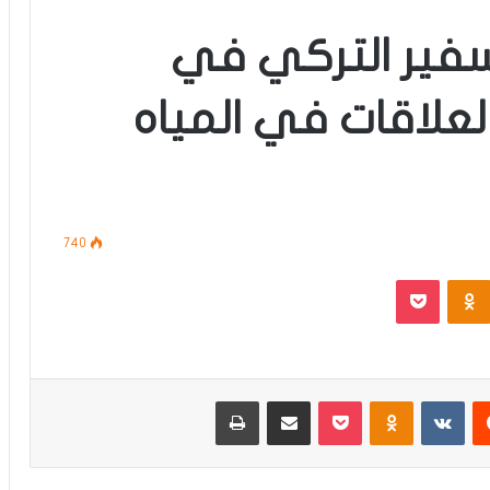
سفير التركي في
لعلاقات في المياه
740
‫Pocket
Odnoklassniki
‏Reddit
‏VKontakte
Odnoklassniki
‫Pocket
مشاركة عبر البريد
طباعة