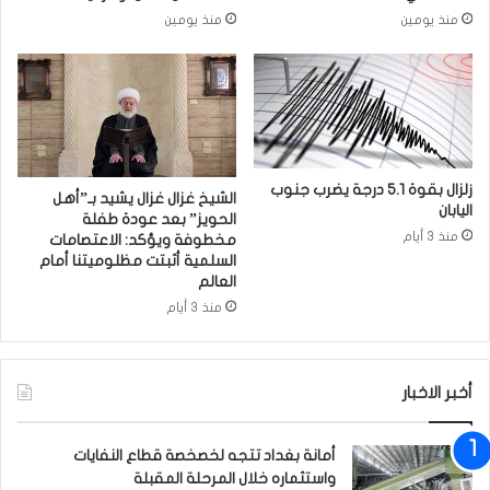
د
ت
منذ يومين
منذ يومين
و
ش
ف
ف
ق
ي
ر
ا
ؤ
ت
ي
ج
ة
د
د
ي
زلزال بقوة 5.1 درجة يضرب جنوب
الشيخ غزال غزال يشيد بـ”أهل
س
اليابان
د
الحويز” بعد عودة طفلة
ت
ة
منذ 3 أيام
مخطوفة ويؤكد: الاعتصامات
و
ل
السلمية أثبتت مظلوميتنا أمام
ر
ل
العالم
ي
ا
منذ 3 أيام
ة
ف
ش
ت
ا
ت
أخبر الاخبار
م
ا
ل
ح
ة
ق
أمانة بغداد تتجه لخصخصة قطاع النفايات
و
ب
واستثماره خلال المرحلة المقبلة
م
ل