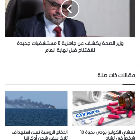
ة
ر
ا
ا
ن
ل
ت
ص
س
ح
ت
ة
م
ي
وزير الصحة يكشف عن جاهزية 6 مستشفيات جديدة
ر
ك
للافتتاح قبل نهاية العام
ا
ش
ل
ف
ح
ع
مقالات ذات صلة
م
ن
ل
ج
ة
ا
ض
ه
د
ز
ا
ي
ل
ة
ف
6
س
م
تفشي الكوليرا يودي بحياة 13
الدفاع الروسية تعلن استهداف
ا
س
شخصاً في تشاد
ثلاث سفن شحن أوكرانيا