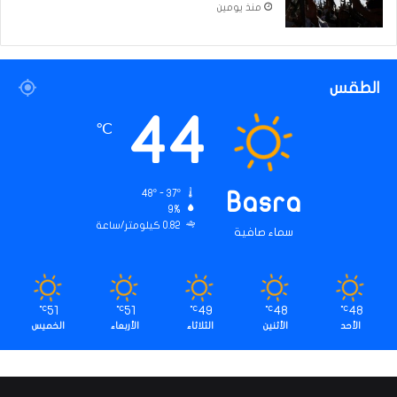
منذ يومين
الطقس
44
℃
48º - 37º
Basra
9%
0.82 كيلومتر/ساعة
سماء صافية
51
51
49
48
48
℃
℃
℃
℃
℃
الأحد
الأثنين
الثلاثاء
الأربعاء
الخميس