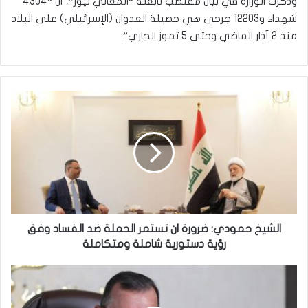
وذكرت الوزارة في بيان مقتضب تابعته “المعالي نيوز”، أن “4304
شهداء و12203 جرحى هي حصيلة العدوان (الإسرائيلي) على البلاد
منذ 2 آذار الماضي وحتى 5 تموز الجاري”.
ا
ل
ش
ي
خ
ح
م
و
د
ي
الشيخ حمودي: ضرورة ان تستمر الحملة ضد الفساد وفق
:
رؤية دستورية شاملة ومتكاملة
ض
ر
و
و
ز
ر
ي