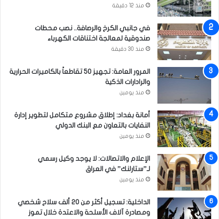
منذ 12 دقيقة
ت
ن
ك
ه
في جانبي الكرخ والرصافة.. نصب محطات
ا
ا
صندوقية لمعالجة اختناقات الكهرباء
م
ي
ل
منذ 30 دقيقة
ة
ة
ا
ل
المرور العامة: تجهيز 50 تقاطعاً بالكاميرات الحرارية
ع
والرادارات الذكية
ا
منذ يومين
م
أمانة بغداد: إطلاق مشروع متكامل لتطوير إدارة
النفايات بالتعاون مع البنك الدولي
منذ يومين
الإعلام والاتصالات: لا يوجد وكيل رسمي
لـ”ستارلنك” في العراق
منذ يومين
الداخلية: تسجيل أكثر من 20 ألف سلاح شخصي
ومصادرة آلاف الأسلحة والاعتدة خلال تموز