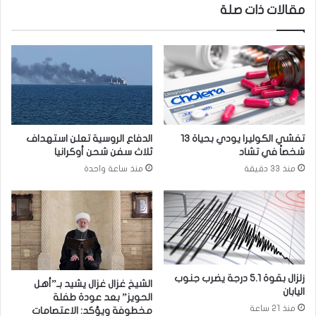
مقالات ذات صلة
د
ظ
ا
ا
ل
ف
ح
ة
ي
ا
و
ل
ا
ف
ن
م
ا
.
تفشي الكوليرا يودي بحياة 13
الدفاع الروسية تعلن استهداف
ت
.
شخصاً في تشاد
ثلاث سفن شحن أوكرانيا
م
منذ 33 دقيقة
منذ ساعة واحدة
ن
ه
ا
ا
ل
ز
ب
ي
زلزال بقوة 5.1 درجة يضرب جنوب
الشيخ غزال غزال يشيد بـ”أهل
اليابان
ب
الحويز” بعد عودة طفلة
منذ 21 ساعة
مخطوفة ويؤكد: الاعتصامات