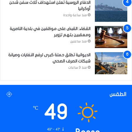
الدفاع الروسية تعلن استهداف ثلاث سفن شحن
أوكرانيا
منذ ساعة واحدة
القضاء: القبض على موظفين في بلدية الناصرية
ومعقبين بتهم تزوير
منذ ساعتين
الديوانية تطلق حملة كبرى لرفع النفايات وصيانة
شبكات الصرف الصحي
منذ 3 ساعات
الطقس
49
℃
49º - 41º