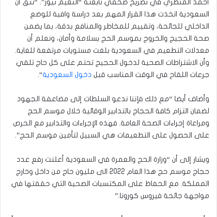
أحمد المنظري في تصريح صحفي تابعته “النعيم نيوز”. “نثق أن
السعودية اتخذت هذا القرار المهم بعد دراسة وافية للوضع
الداخلي للجائحة، وتقييم للمخاطر والمنافع بدقة، بما يضمن
صحة الحجيج والخروج بموسم الحج بسلامة وأمان، ونعلم أن
معدلات التطعيم في السعودية بلغت مستويات مرتفعة للغاية.
وأن الاشتراطات الصحية لدخول الحجيج تحتم على كل حاج تلقي
جرعات اللقاح في الوقت المناسب قبل
دخول السعودية
“.
وأضاف أيضا “مع ذلك فإننا ندعو السلطات إلى مضاعفة الجهود
لضمان التزام كافة الحجاج بالتدابير الوقائية خلال موسم الحج
ومراعاة إجراءات الصحة العامة. فهذه الإجراءات والتدابير مع الحرص
على الحصول على التطعيمات هي السبيل لتأمين موسم الحج”.
ويشار إلى أن “وزارة الحج والعمرة في السعودية أعلنت رفع عدد
حجاج موسم حج هذا العام 2022 الى مليون حاج من داخل وخارج
المملكة. مع الحفاظ على المكتسبات الصحية التي حققتها في
مواجهة جائحة فيروس كورونا.”