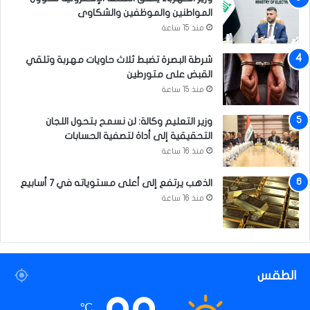
ب
م
المواطنين والموظفين والشكاوى
ع
منذ 15 ساعة
ل
ي
شرطة البصرة تضبط ثلاث حاويات مهربة وتلقي
(
القبض على متورطين
ع
منذ 15 ساعة
)
ا
وزير التعليم وكالة: لن نسمح بتحول اللجان
ل
التحقيقية إلى أداة لتصفية الحسابات
ش
منذ 16 ساعة
خ
ص
الذهب يرتفع إلى أعلى مستوياته في 7 أسابيع
و
ا
منذ 16 ساعة
ل
ش
خ
ص
ي
الطقس
ة
‘
℃