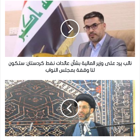
ن
ا
ئ
ب
ي
ر
د
ع
ل
ى
نائب يرد على وزير المالية بشأن عائدات نفط كردستان: ستكون
و
لنا وقفة بمجلس النواب
ز
ي
خ
ر
ط
ا
ب
ل
ة
م
ا
ا
ل
ل
ج
ي
م
ة
ع