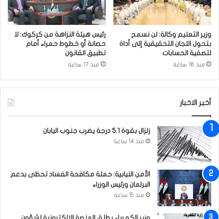
ك
ت
ي
ك
ت
و
ح
وزير التعليم وكالة: لن نسمح
رئيس هيئة النزاهة من كركوك: لا
ن
ت
بتحول اللجان التحقيقية إلى أداة
حصانة أو خطوط حمراء أمام
ل
ع
لتصفية الحسابات
تطبيق القانون
ن
ن
منذ 16 ساعة
منذ 17 ساعة
ا
و
و
ا
ق
ن
ف
أخبر الاخبار
‘
ة
ف
ب
ي
زلزال بقوة 5.1 درجة يضرب جنوب اليابان
م
ر
منذ 14 ساعة
ج
ح
ل
ا
س
ب
ا
الأمن النيابية: حملة مكافحة الفساد تحظى بدعم
ا
ل
البرلمان ورئيس الوزراء
ل
ن
إ
منذ 15 ساعة
و
م
ا
ا
وزير الكهرباء يطلق المنصة الإلكترونية لشؤون