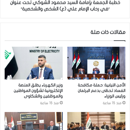
ب
ة
خطبة الجمعة بإمامة السيد محمود الشوكي تحت عنوان
ش
ب
‘في رحاب الإمام علي (ع) الشخص والشخصية‘
أ
إ
ن
م
ع
ا
مقالات ذات صلة
ا
م
ئ
ة
د
ا
ا
ل
ت
س
ن
ي
ف
د
ط
م
ك
ح
الأمن النيابية: حملة مكافحة
وزير الكهرباء يطلق المنصة
ر
م
الفساد تحظى بدعم البرلمان
الإلكترونية لشؤون المواطنين
د
و
ورئيس الوزراء
والموظفين والشكاوى
س
د
منذ 15 ساعة
منذ 15 ساعة
ت
ا
ا
ل
ن
ش
:
و
س