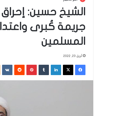
الشيخ حسين: إحراق
جريمة كُبرى واعتد
المسلمين
أبريل 23, 2022
فيسبوك
‫X
لينكدإن
‏Tumblr
بينتيريست
‏Reddit
‏VKontakte