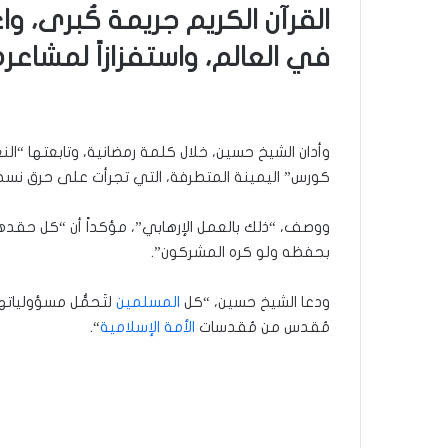
القرآن الكريم جريمة كُبرى، و
في العالم، واستفزازاً لمشاعره
وأدان الشيخ حسين، خلال كلمة رمضانية، وتابعتها “ال
كورس” اليمينة المتطرفة، التي تجرأت على حرق نسخة
ووصف، “ذلك بالعمل الإرهابي”، مؤكداً أن “كل حقده
بحفظه ولو كره المشركون”.
ودعا الشيخ حسين، “كل
المسلمين
لتَحمُّل مسؤوليات
مُقدس من مُقدسات
الأمة الإسلامية
“.