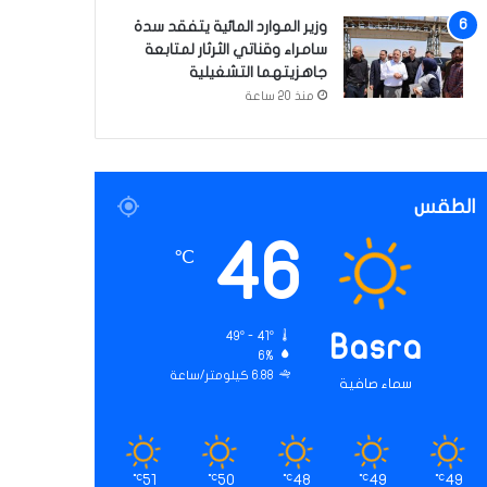
وزير الموارد المائية يتفقد سدة
سامراء وقناتي الثرثار لمتابعة
جاهزيتهما التشغيلية
منذ 20 ساعة
الطقس
46
℃
49º - 41º
Basra
6%
6.88 كيلومتر/ساعة
سماء صافية
51
50
48
49
49
℃
℃
℃
℃
℃