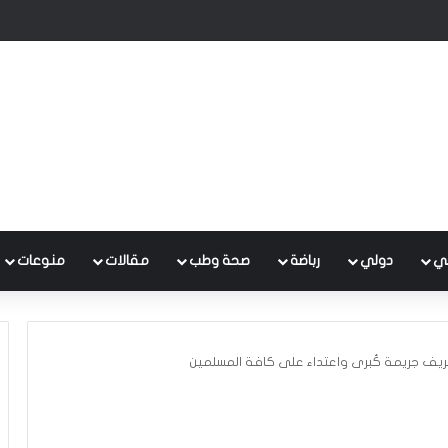
 متكامل لتطوير إدارة النفايات بالتعاون مع البنك الدولي
ي
دولي
رباضة
صحة وطب
مقالات
منوعات
ريف جريمة كُبرى واعتداء على كافة المسلمين