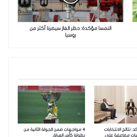
ا
م
ؤ
ك
د
النمسا مؤكدة: حظر الغاز سيضرنا أكثر من
ة
روسيا
:
ح
ظ
ر
ا
ل
غ
ا
ز
س
ي
ض
ر
ن
: نتائج الانتخابات
4 مواجهات ضمن الجولة الثانية من
ا
يات مضاعفة على
بطولة كأس العراق
أ