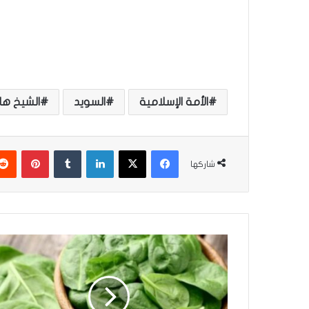
الأمة الإسلامية
السويد
الشيخ ه
فيسبوك
‫X
لينكدإن
‏Tumblr
بينتيريست
شاركها
’
أ
ب
ر
ز