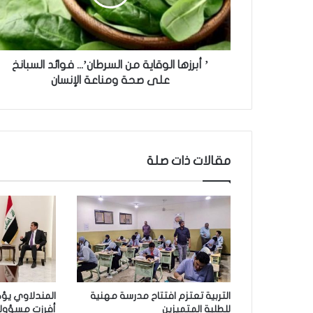
ه
ا
ا
ل
و
’ أبرزها الوقاية من السرطان’... فوائد السبانخ
ق
على صحة ومناعة الإنسان
ا
ي
ة
م
ن
مقالات ذات صلة
ا
ل
س
ر
ط
ا
ن
’
.
التربية تعتزم افتتاح مدرسة مهنية
المندلاوي يؤكد
.
للطلبة المتميزين
أفرزت مسؤول
.