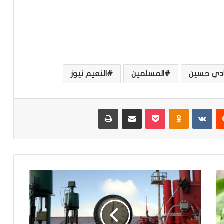
ادي حسين
المسلمين
النعيم نيوز
‏Reddit
‏VKontakte
Odnoklassniki
‫Pocket
مشاركة عبر البريد
طباعة
ا
ل
ن
م
س