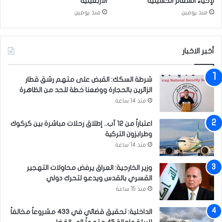
لإحياء الشعائر الحسينية
الاربعينية
ب
منذ يومين
منذ يومين
ي
:
ض
أخبر الاخبار
ب
ط
5
شرطة السكك: القبض على متهم رشق قطار
م
الزائرين بالحجارة ووضعنا خطة للحد من الظاهرة
ض
منذ 14 ساعة
ا
ف
اعتباراً من 12 آب.. إطلاق رحلات مباشرة بين كركوك
ا
وطرابزون التركية
ت
ف
منذ 14 ساعة
ي
ا
وزير الخارجية: العراق يرفض محاولات التهجير
ل
القسري بالقدس ويدعو لتحرك دولي
م
منذ 15 ساعة
و
ص
الداخلية: تحقيق قضائي في 433 مشروعاً مخالفاً
ل