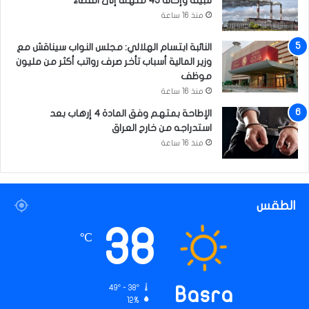
للبيئة وإحالة 45 متهماً إلى القضاء
منذ 16 ساعة
النائبة ابتسام الهلالي: مجلس النواب سيناقش مع
وزير المالية أسباب تأخر صرف رواتب أكثر من مليون
موظف
منذ 16 ساعة
الإطاحة بمتهم وفق المادة 4 إرهاب بعد
استدراجه من خارج العراق
منذ 16 ساعة
الطقس
38
℃
49º - 38º
Basra
12%