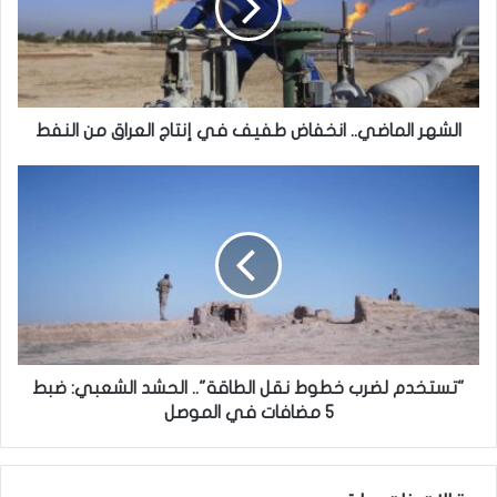
ر
ا
ل
م
ا
ض
الشهر الماضي.. انخفاض طفيف في إنتاج العراق من النفط
ي
.
"
.
ت
ا
س
ن
ت
خ
خ
ف
د
ا
م
ض
ل
ط
ض
ف
ر
"تستخدم لضرب خطوط نقل الطاقة".. الحشد الشعبي: ضبط
ي
ب
5 مضافات في الموصل
ف
خ
ف
ط
ي
و