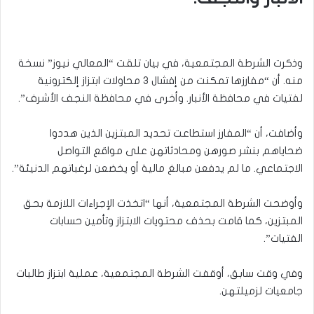
وذكرت الشرطة المجتمعية، في بيان تلقت “المعالي نيوز” نسخة
منه. أن “مفارزها تمكنت من إفشال ٣ محاولات ابتزاز إلكترونية
لفتيات في محافظة الأنبار. وأخرى في محافظة النجف الأشرف”.
وأضافت، أن “المفارز استطاعت تحديد المبتزين الذين هددوا
ضحاياهم بنشر صورهن ومحادثاتهن على مواقع التواصل
الاجتماعي. ما لم يدفعن مبالغ مالية أو يخضعن لرغباتهم الدنيئة”.
وأوضحت الشرطة المجتمعية، أنها “اتخذت الإجراءات اللازمة بحق
المبتزين، كما قامت بحذف محتويات الابتزاز وتأمين حسابات
الفتيات”.
وفي وقت سابق، أوقفت الشرطة المجتمعية، عملية ابتزاز طالبات
جامعيات لزميلتهن.