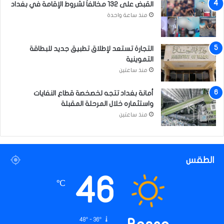
ط
القبض على 132 مخالفاً لشروط الإقامة في بغداد
ق
منذ ساعة واحدة
ة
ا
ل
التجارة تستعد لإطلاق تطبيق جديد للبطاقة
خ
التموينية
ض
منذ ساعتين
ر
ا
أمانة بغداد تتجه لخصخصة قطاع النفايات
ء
واستثماره خلال المرحلة المقبلة
منذ ساعتين
الطقس
46
℃
48º - 36º