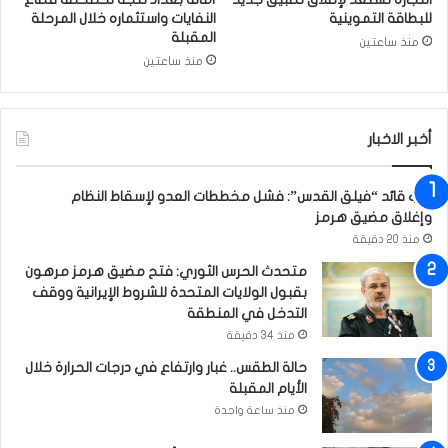
س
ل
للبطاقة التموينية
النفايات واستثماره خلال المرحلة
ع
م
المقبلة
منذ ساعتين
ة
د
منذ ساعتين
ل
ف
ف
ع
ر
ي
ض
ة
أخبر الاخبار
ا
ا
ل
ل
نائب قائد “فيلق القدس”: فشل مخططات العدو لإسقاط النظام
ا
ت
وإغلاق مضيق هرمز
س
ي
ت
منذ 20 دقيقة
س
ق
م
متحدث الحرس الثوري: فتح مضيق هرمز مرهون
ر
ع
بقبول الولايات المتحدة للشروط الإيرانية ووقف
ا
ت
التدخل في المنطقة
ر
ف
منذ 34 دقيقة
ي
حالة الطقس.. غبار وارتفاع في درجات الحرارة خلال
ا
الأيام المقبلة
ل
م
منذ ساعة واحدة
ن