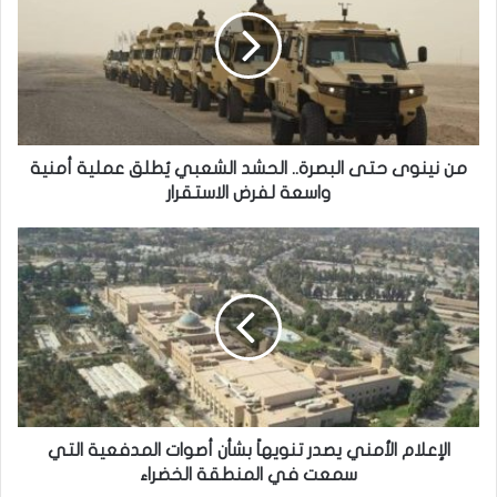
ن
ي
ن
و
ى
ح
ت
ى
من نينوى حتى البصرة.. الحشد الشعبي يُطلق عملية أمنية
ا
واسعة لفرض الاستقرار
ل
ب
ا
ص
ل
ر
إ
ة
ع
.
ل
.
ا
ا
م
ل
ا
ح
ل
ش
أ
الإعلام الأمني يصدر تنويهاً بشأن أصوات المدفعية التي
د
م
سمعت في المنطقة الخضراء
ا
ن