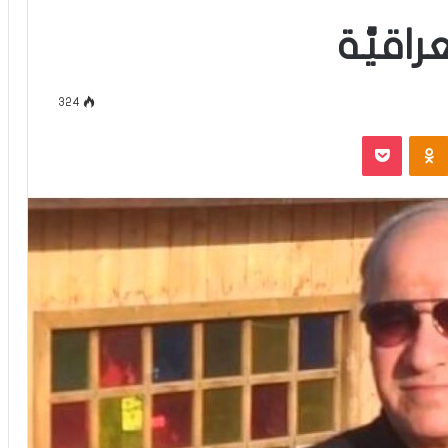
راقيَّة
324
‫Pocket
Odnoklassniki