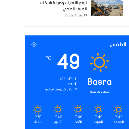
لرفع النفايات وصيانة شبكات
الصرف الصحي
منذ 3 ساعات
الطقس
49
℃
49º - 41º
Basra
6%
5.28 كيلومتر/ساعة
سماء صافية
51
49
49
49
49
℃
℃
℃
℃
℃
الجمعة
السبت
الأحد
الأثنين
الثلاثاء