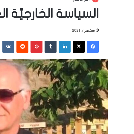
السياسة الخارجيَّة الع
سبتمبر 7, 2021
فيسبوك
‫X
لينكدإن
‏Tumblr
بينتيريست
‏Reddit
‏VKontakte