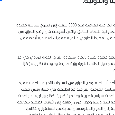
 والدولية.
ولا بد من الإشارة إلى حقيقة مهمة وهي أن السياسة الخارجية العراقية منذ 2003 سعت إلى انتهاج سياسة جديدة
العدوانية للنظام السابق، والتي أسهمت في وضع العراق في
د عن المحيط الخارجي وتلقيه عقوبات اقتصادية أبعدته عن
طو خطوة كبيرة باتجاه استعادة العراق، لدوره الريادي في حل
ات مع دول العالم، لبلورة رؤية جديدة وموحدة تكون مرتكزاً
.
داثاً ساخنة. وكان العراق في السنوات الأخيرة ساحة لتصفية
السياسة الخارجية العراقية قد انطلقت في مسار زمني صعب
ت وأحداث سياسية عربية وعالمية كبيرة، كظهور الإرهاب وأحداث
 لبنان وليبيا ودول أخرى، إضافة إلى الأزمات الصحية كجائحة
جة إلى الحوار الدبلوماسي بما يضمن الاستقرار والتكامل
 المزيد من التوتر والحروب والخسائر البشرية والمادية.