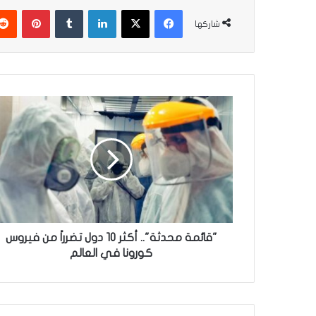
فيسبوك
‫X
لينكدإن
‏Tumblr
بينتيريست
شاركها
"
ق
ا
ئ
م
ة
م
ح
د
ث
"قائمة محدثة".. أكثر 10 دول تضرراً من فيروس
ة
كورونا في العالم
"
.
.
أ