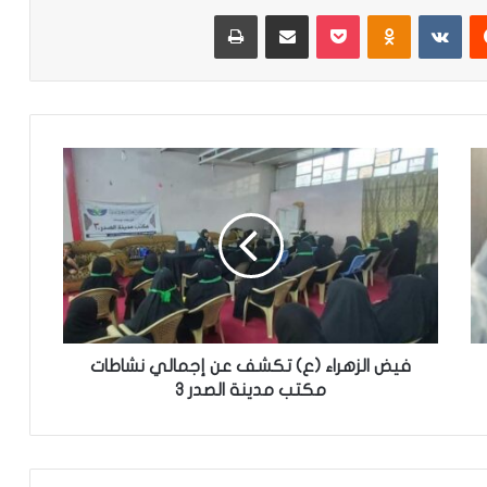
‏Reddit
‏VKontakte
Odnoklassniki
‫Pocket
مشاركة عبر البريد
طباعة
ف
ي
ض
ا
ل
ز
ه
ر
ا
ء
فيض الزهراء (ع) تكشف عن إجمالي نشاطات
(
مكتب مدينة الصدر 3
ع
)
ت
ك