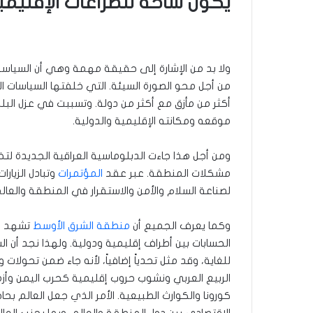
يكون ساحة للصراعات الإقليمية
من أجل محو الصورة السيئة. التي خلفتها السياسات 
أكثر من مأزق مع أكثر من دولة. وتسببت في عزل البل
موقعه ومكانته الإقليمية والدولية.
ومن أجل هذا جاءت الدبلوماسية العراقية الجديدة لتخ
مشكلات المنطقة. عبر عقد
المؤتمرات
وتبادل الزيار
لصناعة السلام والأمن والاستقرار في المنطقة والعالم
وكما يعرف الجميع أن
منطقة الشرق الأوسط
تشهد أح
الحسابات بين أطراف إقليمية ودولية. ولهذا نجد أن 
للغاية، وقد مثل تحدياً إضافياً، لأنه جاء ضمن تحولا
الربيع العربي ونشوب حروب إقليمية كحرب اليمن وأزمة
كورونا والكوارث الطبيعية. الأمر الذي جعل العالم بحا
الاقتصادي بين دول المنطقة والعالم. وبما يجنب العالم