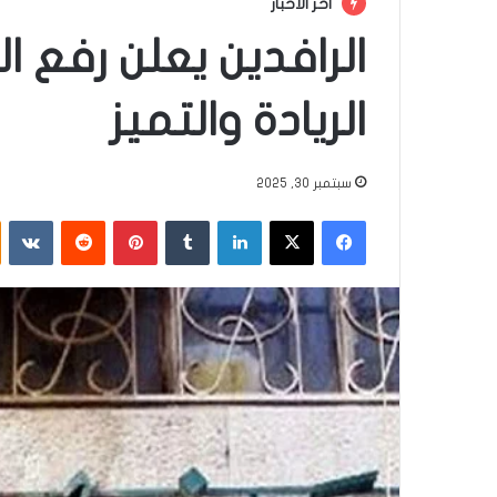
أخر الأخبار
الريادة والتميز
سبتمبر 30, 2025
فيسبوك
‫X
لينكدإن
‏Tumblr
بينتيريست
‏Reddit
‏VKontakte