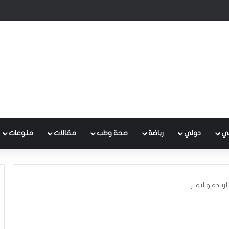
منصة الإلكترونية لشؤون المواطنين والموظفين والشكاوى
ي
دولي
رباضة
صحة وطب
مقالات
منوعات