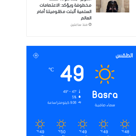
مخطوفة ويؤكد: الاعتصامات
السلمية أثبتت مظلوميتنا أمام
العالم
منذ ساعتين
الطقس
49
℃
49º - 41º
Basra
5%
9.06 كيلومتر/ساعة
سماء صافية
49
50
49
49
48
℃
℃
℃
℃
℃