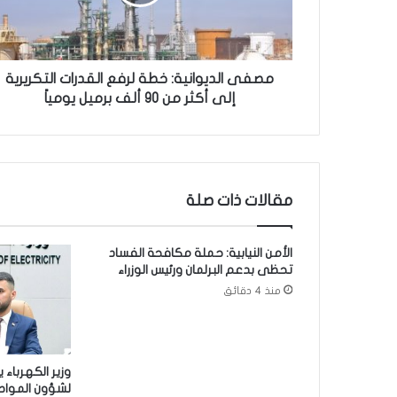
ل
د
ي
و
ا
مصفى الديوانية: خطة لرفع القدرات التكريرية
ن
إلى أكثر من 90 ألف برميل يومياً
ي
ة
:
خ
ط
مقالات ذات صلة
ة
ل
ر
الأمن النيابية: حملة مكافحة الفساد
ف
تحظى بدعم البرلمان ورئيس الوزراء
ع
منذ 4 دقائق
ا
ل
ق
د
وزير الكهرباء 
ر
لشؤون المواط
ا