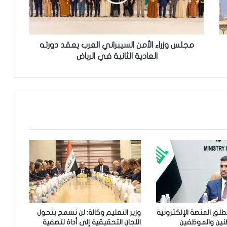
ز
ر
ا
ء
ا
مجلس وزراء الأمن السيبراني العرب يعقد دورته
ل
العادية الثانية في الرياض
أ
م
ن
ا
ل
س
ي
ب
ر
ا
ن
ي
ا
ل
يطلق المنصة الإلكترونية
وزير التعليم وكالة: لن نسمح بتحول
ع
نين والموظفين
اللجان التحقيقية إلى أداة لتصفية
ر