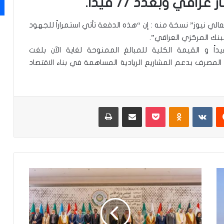
قي وبعدد 77 قيداً.
لي نيوز” نسخة منه : إن “هذه الدفعة تأتي استمراراً للجهود
البنك المركزي العراقي”.
ف، أن “عدد القيود الممولة بلغت 2838 قيداً و القيمة الكلية للمبالغ الممنوحة لغاية الآن بلغت
كس التزام المصرف بدعم المشاريع الريادية المساهمة في بناء الاقتصاد
‏Reddit
‏VKontakte
Odnoklassniki
‫Pocket
مشاركة عبر البريد
طباعة
م
ج
ل
س
و