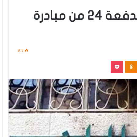
الرافدين يعلن رفع الدفعة 24 من مبادرة
913
‫Pocket
Odnoklassniki