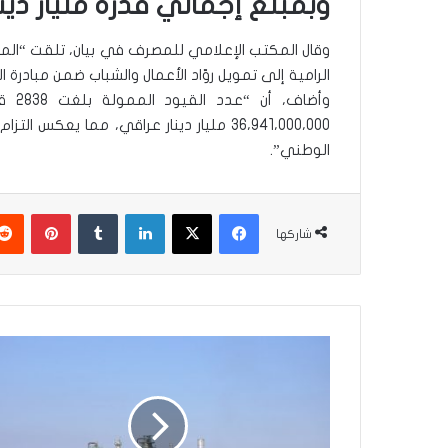
وبمبلغ إجمالي قدره مليار دينار عرا
وقال المكتب الإعلامي للمصرف في بيان، تلقت “المعا
الرامية إلى تمويل روّاد الأعمال والشباب ضمن مبادرة 
وأضا
36،941،000،000 مليار دينار عراقي، مما يع
الوطني”.
فيسبوك
‫X
لينكدإن
‏Tumblr
بينتيريست
شاركها
م
ص
ف
ى
ا