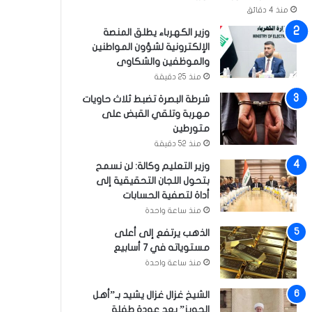
منذ 4 دقائق
وزير الكهرباء يطلق المنصة
الإلكترونية لشؤون المواطنين
والموظفين والشكاوى
منذ 25 دقيقة
شرطة البصرة تضبط ثلاث حاويات
مهربة وتلقي القبض على
متورطين
منذ 52 دقيقة
وزير التعليم وكالة: لن نسمح
بتحول اللجان التحقيقية إلى
أداة لتصفية الحسابات
منذ ساعة واحدة
الذهب يرتفع إلى أعلى
مستوياته في 7 أسابيع
منذ ساعة واحدة
الشيخ غزال غزال يشيد بـ”أهل
الحويز” بعد عودة طفلة