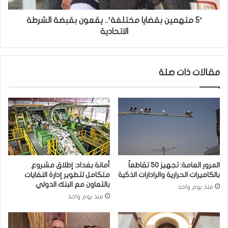
ن
ب
ي
ق
’5 متهمين بقضايا مختلفة’.. يقعون بقبضة الشرطة
ا
ض
الاتحادية
.
ا
.
ي
و
ا
مقالات ذات صلة
إ
م
ي
خ
ط
ت
ا
ل
ل
ف
ي
ة
ا
’
ت
.
ط
.
المرور العامة: تجهيز 50 تقاطعاً
أمانة بغداد: إطلاق مشروع
ل
ي
بالكاميرات الحرارية والرادارات الذكية
متكامل لتطوير إدارة النفايات
ب
ق
بالتعاون مع البنك الدولي
منذ يوم واحد
ا
ع
منذ يوم واحد
ل
و
م
ن
س
ب