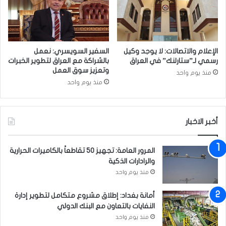
ا
ق
ع
ب
د
ض
ة
ة
ا
الإعلام والاتصالات: لا يوجد وكيل
السفير السويسري: نعمل
ل
رسمي لـ”ستارلنك” في العراق
بالشراكة مع العراق لتطوير الخبرات
ش
وتعزيز سوق العمل
منذ يوم واحد
ر
منذ يوم واحد
ط
ة
ا
أخبر الاخبار
ل
ا
ت
المرور العامة: تجهيز 50 تقاطعاً بالكاميرات الحرارية
ح
والرادارات الذكية
ا
منذ يوم واحد
د
ي
أمانة بغداد: إطلاق مشروع متكامل لتطوير إدارة
ة
النفايات بالتعاون مع البنك الدولي
منذ يوم واحد