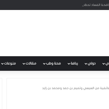
كافحة الفساد تحظى بدعم البرلمان ورئيس الوزراء
ي
دولي
رباضة
صحة وطب
مقالات
منوعات
 هاتفية من السيسي وتميم بن حمد ومحمد بن زايد