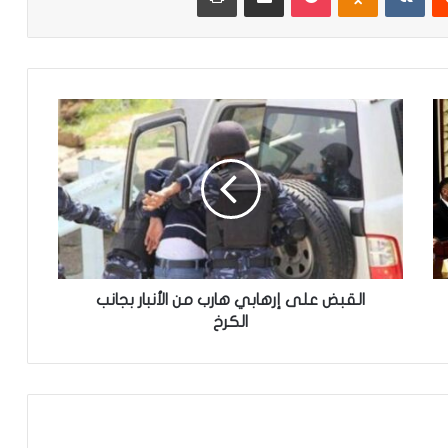
ا
ل
ق
ب
ض
ع
ل
ى
إ
ر
القبض على إرهابي هارب من الأنبار بجانب
ه
الكرخ
ا
ب
ي
ه
ا
ر