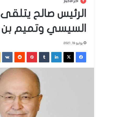
أخر الأخبار
الرئيس صالح يتلقى 
السيسي وتميم بن ح
يوليو 19, 2021
فيسبوك
‫X
لينكدإن
‏Tumblr
بينتيريست
‏Reddit
‏VKontakte