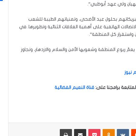
نهيان ولي عهد أبوظبي”.
 تبريكاتهم بحلول عيد الأضحى، وتمنياتهم الطيبة للشعب
الاتصالات الهاتفية على أهمية العلاقات الثنائية وتطويرها. في
واستقرار كل المنطقة”.
 يعمّ ربوع المنطقة وشعوبها الأمن والسلام والازدهار، وتجاوز
 نيوز
متابعة برامجنا على
:
قناة النعيم الفضائية
‏Reddit
‏VKontakte
Odnoklassniki
‫Pocket
مشاركة عبر البريد
طباعة