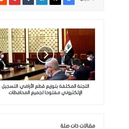
ا
ل
ل
ج
ن
ة
ا
ل
م
ك
اللجنة المكلفة بتوزيع قطع الأراضي: التسجيل
ل
الإلكتروني مفتوحا لجميع المحافظات
ف
ة
ب
ت
و
مقالات ذات صلة
ز