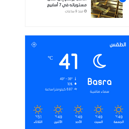
مستوياته في 7 أسابيع
منذ 9 ساعات
الطقس
41
℃
49º - 38º
Basra
10%
6.87 كيلومتر/ساعة
سماء صافية
51
49
49
49
49
℃
℃
℃
℃
℃
الجمعة
السبت
الأحد
الأثنين
الثلاثاء